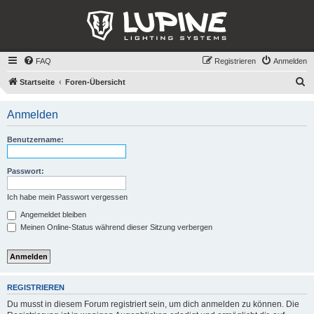
FAQ
Registrieren
Anmelden
S
Startseite
Foren-Übersicht
u
Anmelden
c
h
Benutzername:
e
Passwort:
Ich habe mein Passwort vergessen
Angemeldet bleiben
Meinen Online-Status während dieser Sitzung verbergen
REGISTRIEREN
Du musst in diesem Forum registriert sein, um dich anmelden zu können. Die