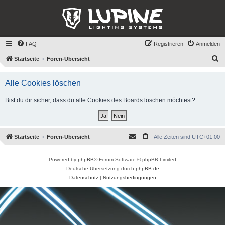
FAQ
Registrieren
Anmelden
S
Startseite
Foren-Übersicht
u
Alle Cookies löschen
c
h
Bist du dir sicher, dass du alle Cookies des Boards löschen möchtest?
e
Startseite
Foren-Übersicht
Alle Zeiten sind
UTC+01:00
Powered by
phpBB
® Forum Software © phpBB Limited
Deutsche Übersetzung durch
phpBB.de
Datenschutz
|
Nutzungsbedingungen