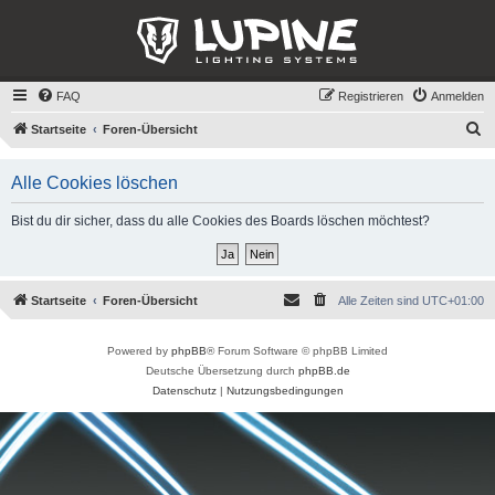
FAQ
Registrieren
Anmelden
S
Startseite
Foren-Übersicht
u
Alle Cookies löschen
c
h
Bist du dir sicher, dass du alle Cookies des Boards löschen möchtest?
e
Startseite
Foren-Übersicht
Alle Zeiten sind
UTC+01:00
Powered by
phpBB
® Forum Software © phpBB Limited
Deutsche Übersetzung durch
phpBB.de
Datenschutz
|
Nutzungsbedingungen