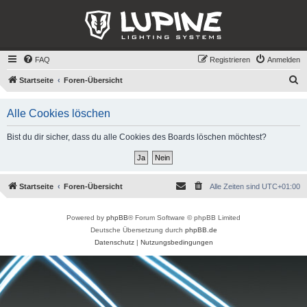
FAQ
Registrieren
Anmelden
S
Startseite
Foren-Übersicht
u
Alle Cookies löschen
c
h
Bist du dir sicher, dass du alle Cookies des Boards löschen möchtest?
e
Startseite
Foren-Übersicht
Alle Zeiten sind
UTC+01:00
Powered by
phpBB
® Forum Software © phpBB Limited
Deutsche Übersetzung durch
phpBB.de
Datenschutz
|
Nutzungsbedingungen