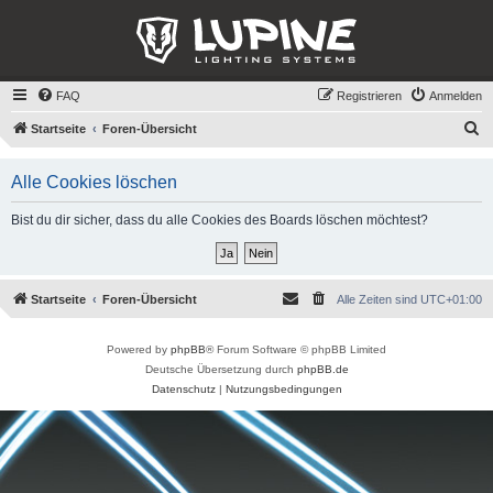
FAQ
Registrieren
Anmelden
S
Startseite
Foren-Übersicht
u
Alle Cookies löschen
c
h
Bist du dir sicher, dass du alle Cookies des Boards löschen möchtest?
e
Startseite
Foren-Übersicht
Alle Zeiten sind
UTC+01:00
Powered by
phpBB
® Forum Software © phpBB Limited
Deutsche Übersetzung durch
phpBB.de
Datenschutz
|
Nutzungsbedingungen