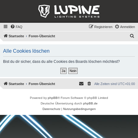
FAQ
Registrieren
Anmelden
S
Startseite
Foren-Übersicht
u
Alle Cookies löschen
c
h
Bist du dir sicher, dass du alle Cookies des Boards löschen möchtest?
e
Startseite
Foren-Übersicht
Alle Zeiten sind
UTC+01:00
Powered by
phpBB
® Forum Software © phpBB Limited
Deutsche Übersetzung durch
phpBB.de
Datenschutz
|
Nutzungsbedingungen