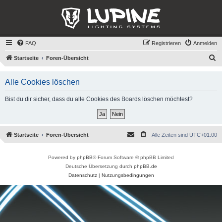
FAQ
Registrieren
Anmelden
S
Startseite
Foren-Übersicht
u
Alle Cookies löschen
c
h
Bist du dir sicher, dass du alle Cookies des Boards löschen möchtest?
e
Startseite
Foren-Übersicht
Alle Zeiten sind
UTC+01:00
Powered by
phpBB
® Forum Software © phpBB Limited
Deutsche Übersetzung durch
phpBB.de
Datenschutz
|
Nutzungsbedingungen