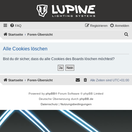
FAQ
Registrieren
Anmelden
S
Startseite
Foren-Übersicht
u
Alle Cookies löschen
c
h
Bist du dir sicher, dass du alle Cookies des Boards löschen möchtest?
e
Startseite
Foren-Übersicht
Alle Zeiten sind
UTC+01:00
Powered by
phpBB
® Forum Software © phpBB Limited
Deutsche Übersetzung durch
phpBB.de
Datenschutz
|
Nutzungsbedingungen