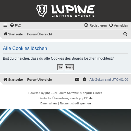
FAQ
Registrieren
Anmelden
S
Startseite
Foren-Übersicht
u
Alle Cookies löschen
c
h
Bist du dir sicher, dass du alle Cookies des Boards löschen möchtest?
e
Startseite
Foren-Übersicht
Alle Zeiten sind
UTC+01:00
Powered by
phpBB
® Forum Software © phpBB Limited
Deutsche Übersetzung durch
phpBB.de
Datenschutz
|
Nutzungsbedingungen