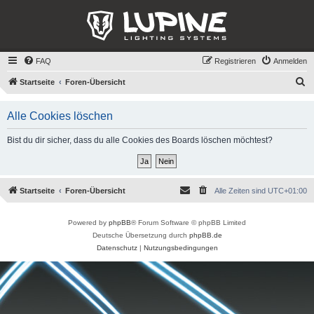
FAQ
Registrieren
Anmelden
S
Startseite
Foren-Übersicht
u
Alle Cookies löschen
c
h
Bist du dir sicher, dass du alle Cookies des Boards löschen möchtest?
e
Startseite
Foren-Übersicht
Alle Zeiten sind
UTC+01:00
Powered by
phpBB
® Forum Software © phpBB Limited
Deutsche Übersetzung durch
phpBB.de
Datenschutz
|
Nutzungsbedingungen