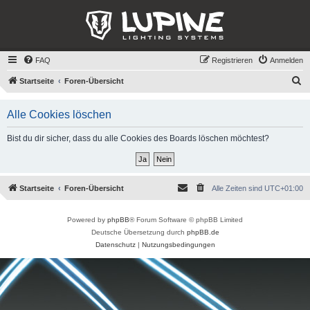
FAQ
Registrieren
Anmelden
S
Startseite
Foren-Übersicht
u
Alle Cookies löschen
c
h
Bist du dir sicher, dass du alle Cookies des Boards löschen möchtest?
e
Startseite
Foren-Übersicht
Alle Zeiten sind
UTC+01:00
Powered by
phpBB
® Forum Software © phpBB Limited
Deutsche Übersetzung durch
phpBB.de
Datenschutz
|
Nutzungsbedingungen