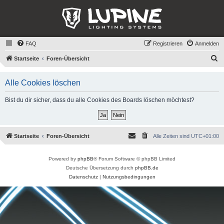
FAQ
Registrieren
Anmelden
S
Startseite
Foren-Übersicht
u
Alle Cookies löschen
c
h
Bist du dir sicher, dass du alle Cookies des Boards löschen möchtest?
e
Startseite
Foren-Übersicht
Alle Zeiten sind
UTC+01:00
Powered by
phpBB
® Forum Software © phpBB Limited
Deutsche Übersetzung durch
phpBB.de
Datenschutz
|
Nutzungsbedingungen