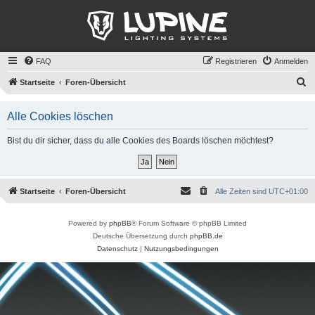
FAQ
Registrieren
Anmelden
S
Startseite
Foren-Übersicht
u
Alle Cookies löschen
c
h
Bist du dir sicher, dass du alle Cookies des Boards löschen möchtest?
e
Startseite
Foren-Übersicht
Alle Zeiten sind
UTC+01:00
Powered by
phpBB
® Forum Software © phpBB Limited
Deutsche Übersetzung durch
phpBB.de
Datenschutz
|
Nutzungsbedingungen