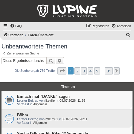
FAQ
Registrieren
Anmelden
S
Startseite
Foren-Übersicht
u
Unbeantwortete Themen
c
Zur erweiterten Suche
h
Suche
Erweiterte Suche
e
Seite
1
von
31
1
2
3
4
5
31
Nächst
Die Suche ergab 769 Treffer
…
Themen
Einfach mal "DANKE" sagen
Letzter Beitrag von
liteviller
«
09.07.2026, 11:55
Verfasst in
Allgemein
Böhm
Letzter Beitrag von
m01m01
«
06.07.2026, 20:11
Verfasst in
Allgemein
Suche Diffusor für Piko 42,5mm breite