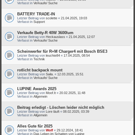
Verfasst in
Verkaufe/ Suche
BATTERY TRADE-IN
Letzter Beitrag von
scolette
«
21.04.2025, 19:03
Verfasst in
Support
Verkaufe Betty-R 40W 3600lum
Letzter Beitrag von
Heckauslass
«
21.04.2025, 12:07
Verfasst in
Verkaufe/ Suche
Scheinwerfer für R+M Charger4 mit Bosch BSE3
Letzter Beitrag von
leuchte84
«
17.04.2025, 08:54
Verfasst in
Technik
rotlicht backpack mount
Letzter Beitrag von
Saila.
«
12.03.2025, 15:51
Verfasst in
Verkaufe/ Suche
LUPINE Awards 2025
Letzter Beitrag von
Moof.It
«
20.02.2025, 11:48
Verfasst in
Allgemein
Beitrag erledigt - Löschen leider nicht möglich
Letzter Beitrag von
Lore läuft
«
08.02.2025, 03:39
Verfasst in
Allgemein
Alles Gute für 2025
Letzter Beitrag von
Wolf
«
29.12.2024, 18:41
Verfasst in
Das Leben im Schatten von Lupine