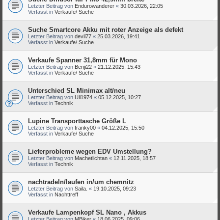
Letzter Beitrag von
Endurowanderer
«
30.03.2026, 22:05
Verfasst in
Verkaufe/ Suche
Suche Smartcore Akku mit roter Anzeige als defekt
Letzter Beitrag von
devil77
«
25.03.2026, 19:41
Verfasst in
Verkaufe/ Suche
Verkaufe Spanner 31,8mm für Mono
Letzter Beitrag von
Benji22
«
21.12.2025, 15:43
Verfasst in
Verkaufe/ Suche
Unterschied SL Minimax alt/neu
Letzter Beitrag von
Uli1974
«
05.12.2025, 10:27
Verfasst in
Technik
Lupine Transporttasche Größe L
Letzter Beitrag von
franky00
«
04.12.2025, 15:50
Verfasst in
Verkaufe/ Suche
Lieferprobleme wegen EDV Umstellung?
Letzter Beitrag von
Machetlichtan
«
12.11.2025, 18:57
Verfasst in
Technik
nachtradeln/laufen in/um chemnitz
Letzter Beitrag von
Saila.
«
19.10.2025, 09:23
Verfasst in
Nachttreff
Verkaufe Lampenkopf SL Nano , Akkus
Letzter Beitrag von
MBiker
«
18.06.2025, 09:06