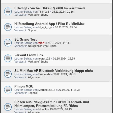
Erledigt - Suche: Blika (R) 2400 lm warmweiß
Letzter Beitrag von
Timmäh!
«
25.11.2024, 21:16
Verfasst in
Verkaufe/ Suche
Hilfestellung Android App / Piko R / MiniMax
Letzter Beitrag von
M_a_t_z_e
«
10.11.2024, 15:04
Verfasst in
Support
SL Grano Test
Letzter Beitrag von
Wolf
«
25.10.2024, 14:11
Verfasst in
Neuigkeiten von Lupine
Verkauf FrontClick
Letzter Beitrag von
tester122
«
01.10.2024, 16:39
Verfasst in
Verkaufe/ Suche
SL MiniMax AF Bluetooth Verbindung klappt nicht
Letzter Beitrag von
BrunnerM
«
30.08.2024, 20:18
Verfasst in
Allgemein
Pinion MGU
Letzter Beitrag von
Melibokus515
«
27.08.2024, 15:35
Verfasst in
Technik
Linsen aus Plexiglas® für LUPINE Fahrrad- und
Helmlampen, Pressemitteilung FA Röhm
Letzter Beitrag von
Moof.It
«
19.08.2024, 16:13
Verfasst in
Allgemein