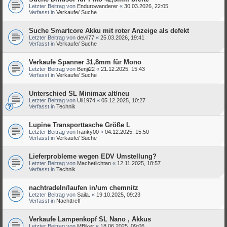
Letzter Beitrag von
Endurowanderer
«
30.03.2026, 22:05
Verfasst in
Verkaufe/ Suche
Suche Smartcore Akku mit roter Anzeige als defekt
Letzter Beitrag von
devil77
«
25.03.2026, 19:41
Verfasst in
Verkaufe/ Suche
Verkaufe Spanner 31,8mm für Mono
Letzter Beitrag von
Benji22
«
21.12.2025, 15:43
Verfasst in
Verkaufe/ Suche
Unterschied SL Minimax alt/neu
Letzter Beitrag von
Uli1974
«
05.12.2025, 10:27
Verfasst in
Technik
Lupine Transporttasche Größe L
Letzter Beitrag von
franky00
«
04.12.2025, 15:50
Verfasst in
Verkaufe/ Suche
Lieferprobleme wegen EDV Umstellung?
Letzter Beitrag von
Machetlichtan
«
12.11.2025, 18:57
Verfasst in
Technik
nachtradeln/laufen in/um chemnitz
Letzter Beitrag von
Saila.
«
19.10.2025, 09:23
Verfasst in
Nachttreff
Verkaufe Lampenkopf SL Nano , Akkus
Letzter Beitrag von
MBiker
«
18.06.2025, 09:06