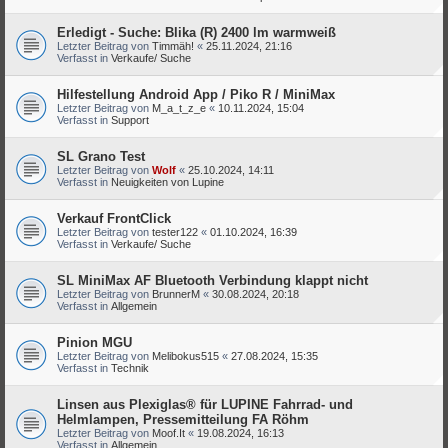
Erledigt - Suche: Blika (R) 2400 lm warmweiß
Letzter Beitrag von
Timmäh!
«
25.11.2024, 21:16
Verfasst in
Verkaufe/ Suche
Hilfestellung Android App / Piko R / MiniMax
Letzter Beitrag von
M_a_t_z_e
«
10.11.2024, 15:04
Verfasst in
Support
SL Grano Test
Letzter Beitrag von
Wolf
«
25.10.2024, 14:11
Verfasst in
Neuigkeiten von Lupine
Verkauf FrontClick
Letzter Beitrag von
tester122
«
01.10.2024, 16:39
Verfasst in
Verkaufe/ Suche
SL MiniMax AF Bluetooth Verbindung klappt nicht
Letzter Beitrag von
BrunnerM
«
30.08.2024, 20:18
Verfasst in
Allgemein
Pinion MGU
Letzter Beitrag von
Melibokus515
«
27.08.2024, 15:35
Verfasst in
Technik
Linsen aus Plexiglas® für LUPINE Fahrrad- und
Helmlampen, Pressemitteilung FA Röhm
Letzter Beitrag von
Moof.It
«
19.08.2024, 16:13
Verfasst in
Allgemein