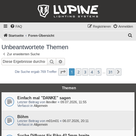
FAQ
Registrieren
Anmelden
S
Startseite
Foren-Übersicht
u
Unbeantwortete Themen
c
Zur erweiterten Suche
h
Suche
Erweiterte Suche
e
Seite
1
von
31
1
2
3
4
5
31
Nächst
Die Suche ergab 769 Treffer
…
Themen
Einfach mal "DANKE" sagen
Letzter Beitrag von
liteviller
«
09.07.2026, 11:55
Verfasst in
Allgemein
Böhm
Letzter Beitrag von
m01m01
«
06.07.2026, 20:11
Verfasst in
Allgemein
Suche Diffusor für Piko 42,5mm breite