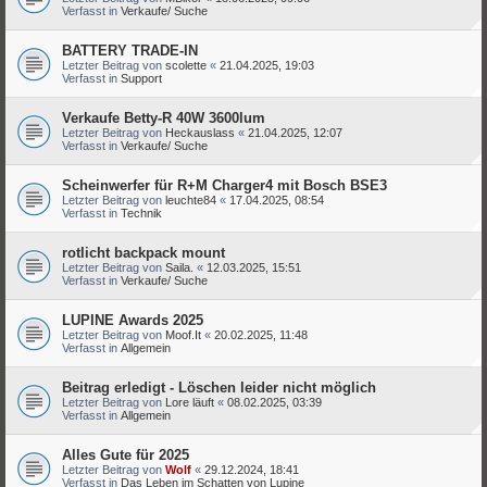
Verfasst in
Verkaufe/ Suche
BATTERY TRADE-IN
Letzter Beitrag von
scolette
«
21.04.2025, 19:03
Verfasst in
Support
Verkaufe Betty-R 40W 3600lum
Letzter Beitrag von
Heckauslass
«
21.04.2025, 12:07
Verfasst in
Verkaufe/ Suche
Scheinwerfer für R+M Charger4 mit Bosch BSE3
Letzter Beitrag von
leuchte84
«
17.04.2025, 08:54
Verfasst in
Technik
rotlicht backpack mount
Letzter Beitrag von
Saila.
«
12.03.2025, 15:51
Verfasst in
Verkaufe/ Suche
LUPINE Awards 2025
Letzter Beitrag von
Moof.It
«
20.02.2025, 11:48
Verfasst in
Allgemein
Beitrag erledigt - Löschen leider nicht möglich
Letzter Beitrag von
Lore läuft
«
08.02.2025, 03:39
Verfasst in
Allgemein
Alles Gute für 2025
Letzter Beitrag von
Wolf
«
29.12.2024, 18:41
Verfasst in
Das Leben im Schatten von Lupine