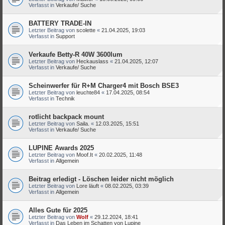
Verfasst in
Verkaufe/ Suche
BATTERY TRADE-IN
Letzter Beitrag von
scolette
«
21.04.2025, 19:03
Verfasst in
Support
Verkaufe Betty-R 40W 3600lum
Letzter Beitrag von
Heckauslass
«
21.04.2025, 12:07
Verfasst in
Verkaufe/ Suche
Scheinwerfer für R+M Charger4 mit Bosch BSE3
Letzter Beitrag von
leuchte84
«
17.04.2025, 08:54
Verfasst in
Technik
rotlicht backpack mount
Letzter Beitrag von
Saila.
«
12.03.2025, 15:51
Verfasst in
Verkaufe/ Suche
LUPINE Awards 2025
Letzter Beitrag von
Moof.It
«
20.02.2025, 11:48
Verfasst in
Allgemein
Beitrag erledigt - Löschen leider nicht möglich
Letzter Beitrag von
Lore läuft
«
08.02.2025, 03:39
Verfasst in
Allgemein
Alles Gute für 2025
Letzter Beitrag von
Wolf
«
29.12.2024, 18:41
Verfasst in
Das Leben im Schatten von Lupine