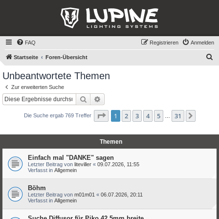
FAQ
Registrieren
Anmelden
S
Startseite
Foren-Übersicht
u
Unbeantwortete Themen
c
Zur erweiterten Suche
h
Suche
Erweiterte Suche
e
Seite
1
von
31
1
2
3
4
5
31
Nächst
Die Suche ergab 769 Treffer
…
Themen
Einfach mal "DANKE" sagen
Letzter Beitrag von
liteviller
«
09.07.2026, 11:55
Verfasst in
Allgemein
Böhm
Letzter Beitrag von
m01m01
«
06.07.2026, 20:11
Verfasst in
Allgemein
Suche Diffusor für Piko 42,5mm breite