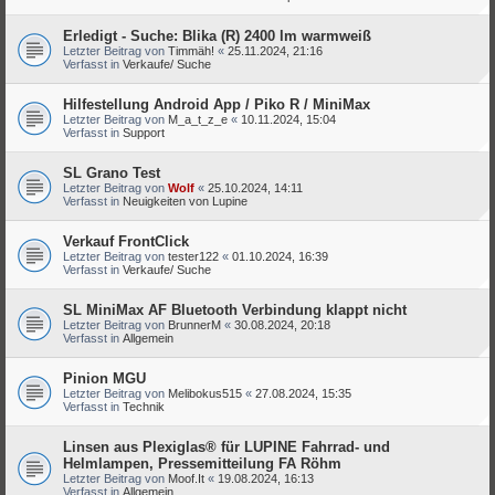
Erledigt - Suche: Blika (R) 2400 lm warmweiß
Letzter Beitrag von
Timmäh!
«
25.11.2024, 21:16
Verfasst in
Verkaufe/ Suche
Hilfestellung Android App / Piko R / MiniMax
Letzter Beitrag von
M_a_t_z_e
«
10.11.2024, 15:04
Verfasst in
Support
SL Grano Test
Letzter Beitrag von
Wolf
«
25.10.2024, 14:11
Verfasst in
Neuigkeiten von Lupine
Verkauf FrontClick
Letzter Beitrag von
tester122
«
01.10.2024, 16:39
Verfasst in
Verkaufe/ Suche
SL MiniMax AF Bluetooth Verbindung klappt nicht
Letzter Beitrag von
BrunnerM
«
30.08.2024, 20:18
Verfasst in
Allgemein
Pinion MGU
Letzter Beitrag von
Melibokus515
«
27.08.2024, 15:35
Verfasst in
Technik
Linsen aus Plexiglas® für LUPINE Fahrrad- und
Helmlampen, Pressemitteilung FA Röhm
Letzter Beitrag von
Moof.It
«
19.08.2024, 16:13
Verfasst in
Allgemein