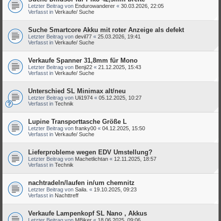
Letzter Beitrag von
Endurowanderer
«
30.03.2026, 22:05
Verfasst in
Verkaufe/ Suche
Suche Smartcore Akku mit roter Anzeige als defekt
Letzter Beitrag von
devil77
«
25.03.2026, 19:41
Verfasst in
Verkaufe/ Suche
Verkaufe Spanner 31,8mm für Mono
Letzter Beitrag von
Benji22
«
21.12.2025, 15:43
Verfasst in
Verkaufe/ Suche
Unterschied SL Minimax alt/neu
Letzter Beitrag von
Uli1974
«
05.12.2025, 10:27
Verfasst in
Technik
Lupine Transporttasche Größe L
Letzter Beitrag von
franky00
«
04.12.2025, 15:50
Verfasst in
Verkaufe/ Suche
Lieferprobleme wegen EDV Umstellung?
Letzter Beitrag von
Machetlichtan
«
12.11.2025, 18:57
Verfasst in
Technik
nachtradeln/laufen in/um chemnitz
Letzter Beitrag von
Saila.
«
19.10.2025, 09:23
Verfasst in
Nachttreff
Verkaufe Lampenkopf SL Nano , Akkus
Letzter Beitrag von
MBiker
«
18.06.2025, 09:06