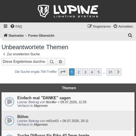
FAQ
Registrieren
Anmelden
S
Startseite
Foren-Übersicht
u
Unbeantwortete Themen
c
Zur erweiterten Suche
h
Suche
Erweiterte Suche
e
Seite
1
von
31
1
2
3
4
5
31
Nächst
Die Suche ergab 769 Treffer
…
Themen
Einfach mal "DANKE" sagen
Letzter Beitrag von
liteviller
«
09.07.2026, 11:55
Verfasst in
Allgemein
Böhm
Letzter Beitrag von
m01m01
«
06.07.2026, 20:11
Verfasst in
Allgemein
Suche Diffusor für Piko 42,5mm breite