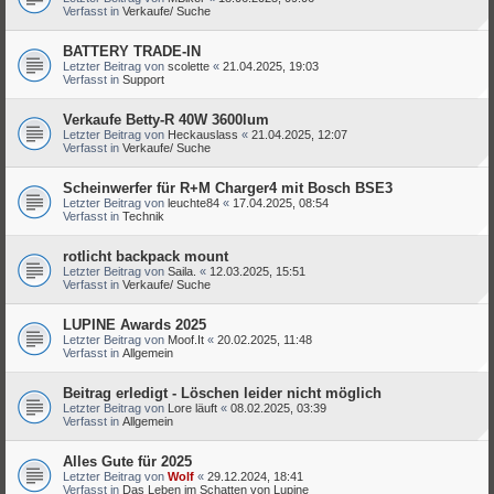
Verfasst in
Verkaufe/ Suche
BATTERY TRADE-IN
Letzter Beitrag von
scolette
«
21.04.2025, 19:03
Verfasst in
Support
Verkaufe Betty-R 40W 3600lum
Letzter Beitrag von
Heckauslass
«
21.04.2025, 12:07
Verfasst in
Verkaufe/ Suche
Scheinwerfer für R+M Charger4 mit Bosch BSE3
Letzter Beitrag von
leuchte84
«
17.04.2025, 08:54
Verfasst in
Technik
rotlicht backpack mount
Letzter Beitrag von
Saila.
«
12.03.2025, 15:51
Verfasst in
Verkaufe/ Suche
LUPINE Awards 2025
Letzter Beitrag von
Moof.It
«
20.02.2025, 11:48
Verfasst in
Allgemein
Beitrag erledigt - Löschen leider nicht möglich
Letzter Beitrag von
Lore läuft
«
08.02.2025, 03:39
Verfasst in
Allgemein
Alles Gute für 2025
Letzter Beitrag von
Wolf
«
29.12.2024, 18:41
Verfasst in
Das Leben im Schatten von Lupine