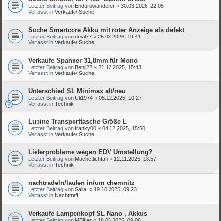
Letzter Beitrag von
Endurowanderer
«
30.03.2026, 22:05
Verfasst in
Verkaufe/ Suche
Suche Smartcore Akku mit roter Anzeige als defekt
Letzter Beitrag von
devil77
«
25.03.2026, 19:41
Verfasst in
Verkaufe/ Suche
Verkaufe Spanner 31,8mm für Mono
Letzter Beitrag von
Benji22
«
21.12.2025, 15:43
Verfasst in
Verkaufe/ Suche
Unterschied SL Minimax alt/neu
Letzter Beitrag von
Uli1974
«
05.12.2025, 10:27
Verfasst in
Technik
Lupine Transporttasche Größe L
Letzter Beitrag von
franky00
«
04.12.2025, 15:50
Verfasst in
Verkaufe/ Suche
Lieferprobleme wegen EDV Umstellung?
Letzter Beitrag von
Machetlichtan
«
12.11.2025, 18:57
Verfasst in
Technik
nachtradeln/laufen in/um chemnitz
Letzter Beitrag von
Saila.
«
19.10.2025, 09:23
Verfasst in
Nachttreff
Verkaufe Lampenkopf SL Nano , Akkus
Letzter Beitrag von
MBiker
«
18.06.2025, 09:06