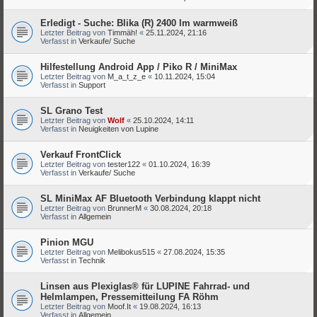
Erledigt - Suche: Blika (R) 2400 lm warmweiß
Letzter Beitrag von
Timmäh!
«
25.11.2024, 21:16
Verfasst in
Verkaufe/ Suche
Hilfestellung Android App / Piko R / MiniMax
Letzter Beitrag von
M_a_t_z_e
«
10.11.2024, 15:04
Verfasst in
Support
SL Grano Test
Letzter Beitrag von
Wolf
«
25.10.2024, 14:11
Verfasst in
Neuigkeiten von Lupine
Verkauf FrontClick
Letzter Beitrag von
tester122
«
01.10.2024, 16:39
Verfasst in
Verkaufe/ Suche
SL MiniMax AF Bluetooth Verbindung klappt nicht
Letzter Beitrag von
BrunnerM
«
30.08.2024, 20:18
Verfasst in
Allgemein
Pinion MGU
Letzter Beitrag von
Melibokus515
«
27.08.2024, 15:35
Verfasst in
Technik
Linsen aus Plexiglas® für LUPINE Fahrrad- und
Helmlampen, Pressemitteilung FA Röhm
Letzter Beitrag von
Moof.It
«
19.08.2024, 16:13
Verfasst in
Allgemein