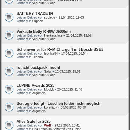
Verfasst in
Verkaufe/ Suche
BATTERY TRADE-IN
Letzter Beitrag von
scolette
«
21.04.2025, 19:03
Verfasst in
Support
Verkaufe Betty-R 40W 3600lum
Letzter Beitrag von
Heckauslass
«
21.04.2025, 12:07
Verfasst in
Verkaufe/ Suche
Scheinwerfer für R+M Charger4 mit Bosch BSE3
Letzter Beitrag von
leuchte84
«
17.04.2025, 08:54
Verfasst in
Technik
rotlicht backpack mount
Letzter Beitrag von
Saila.
«
12.03.2025, 15:51
Verfasst in
Verkaufe/ Suche
LUPINE Awards 2025
Letzter Beitrag von
Moof.It
«
20.02.2025, 11:48
Verfasst in
Allgemein
Beitrag erledigt - Löschen leider nicht möglich
Letzter Beitrag von
Lore läuft
«
08.02.2025, 03:39
Verfasst in
Allgemein
Alles Gute für 2025
Letzter Beitrag von
Wolf
«
29.12.2024, 18:41
Verfasst in
Das Leben im Schatten von Lupine