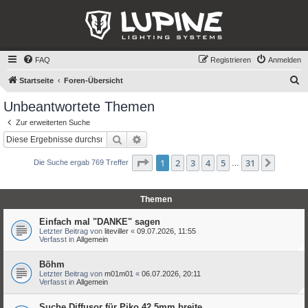
FAQ
Registrieren
Anmelden
S
Startseite
Foren-Übersicht
u
Unbeantwortete Themen
c
Zur erweiterten Suche
h
Suche
Erweiterte Suche
e
Seite
1
von
31
1
2
3
4
5
31
Nächst
Die Suche ergab 769 Treffer
…
Themen
Einfach mal "DANKE" sagen
Letzter Beitrag von
liteviller
«
09.07.2026, 11:55
Verfasst in
Allgemein
Böhm
Letzter Beitrag von
m01m01
«
06.07.2026, 20:11
Verfasst in
Allgemein
Suche Diffusor für Piko 42,5mm breite