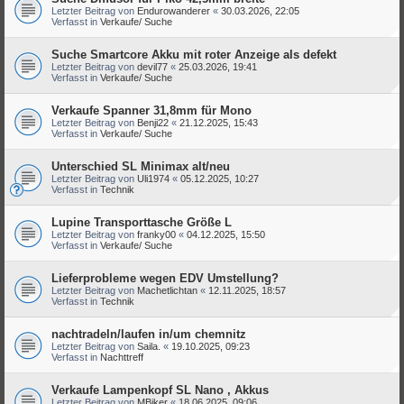
Letzter Beitrag von
Endurowanderer
«
30.03.2026, 22:05
Verfasst in
Verkaufe/ Suche
Suche Smartcore Akku mit roter Anzeige als defekt
Letzter Beitrag von
devil77
«
25.03.2026, 19:41
Verfasst in
Verkaufe/ Suche
Verkaufe Spanner 31,8mm für Mono
Letzter Beitrag von
Benji22
«
21.12.2025, 15:43
Verfasst in
Verkaufe/ Suche
Unterschied SL Minimax alt/neu
Letzter Beitrag von
Uli1974
«
05.12.2025, 10:27
Verfasst in
Technik
Lupine Transporttasche Größe L
Letzter Beitrag von
franky00
«
04.12.2025, 15:50
Verfasst in
Verkaufe/ Suche
Lieferprobleme wegen EDV Umstellung?
Letzter Beitrag von
Machetlichtan
«
12.11.2025, 18:57
Verfasst in
Technik
nachtradeln/laufen in/um chemnitz
Letzter Beitrag von
Saila.
«
19.10.2025, 09:23
Verfasst in
Nachttreff
Verkaufe Lampenkopf SL Nano , Akkus
Letzter Beitrag von
MBiker
«
18.06.2025, 09:06