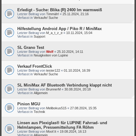
Erledigt - Suche: Blika (R) 2400 lm warmweiß
Letzter Beitrag von
Timmäh!
«
25.11.2024, 21:16
Verfasst in
Verkaufe/ Suche
Hilfestellung Android App / Piko R / MiniMax
Letzter Beitrag von
M_a_t_z_e
«
10.11.2024, 15:04
Verfasst in
Support
SL Grano Test
Letzter Beitrag von
Wolf
«
25.10.2024, 14:11
Verfasst in
Neuigkeiten von Lupine
Verkauf FrontClick
Letzter Beitrag von
tester122
«
01.10.2024, 16:39
Verfasst in
Verkaufe/ Suche
SL MiniMax AF Bluetooth Verbindung klappt nicht
Letzter Beitrag von
BrunnerM
«
30.08.2024, 20:18
Verfasst in
Allgemein
Pinion MGU
Letzter Beitrag von
Melibokus515
«
27.08.2024, 15:35
Verfasst in
Technik
Linsen aus Plexiglas® für LUPINE Fahrrad- und
Helmlampen, Pressemitteilung FA Röhm
Letzter Beitrag von
Moof.It
«
19.08.2024, 16:13
Verfasst in
Allgemein