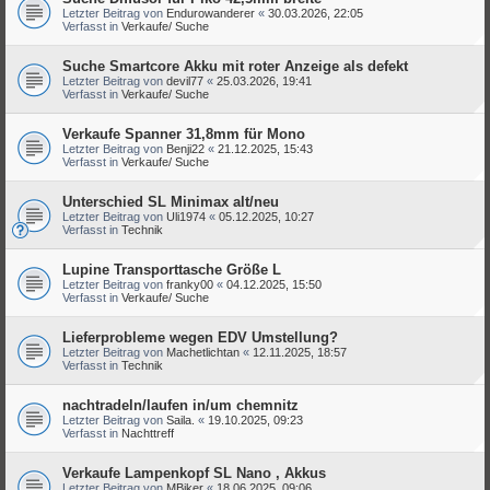
Letzter Beitrag von
Endurowanderer
«
30.03.2026, 22:05
Verfasst in
Verkaufe/ Suche
Suche Smartcore Akku mit roter Anzeige als defekt
Letzter Beitrag von
devil77
«
25.03.2026, 19:41
Verfasst in
Verkaufe/ Suche
Verkaufe Spanner 31,8mm für Mono
Letzter Beitrag von
Benji22
«
21.12.2025, 15:43
Verfasst in
Verkaufe/ Suche
Unterschied SL Minimax alt/neu
Letzter Beitrag von
Uli1974
«
05.12.2025, 10:27
Verfasst in
Technik
Lupine Transporttasche Größe L
Letzter Beitrag von
franky00
«
04.12.2025, 15:50
Verfasst in
Verkaufe/ Suche
Lieferprobleme wegen EDV Umstellung?
Letzter Beitrag von
Machetlichtan
«
12.11.2025, 18:57
Verfasst in
Technik
nachtradeln/laufen in/um chemnitz
Letzter Beitrag von
Saila.
«
19.10.2025, 09:23
Verfasst in
Nachttreff
Verkaufe Lampenkopf SL Nano , Akkus
Letzter Beitrag von
MBiker
«
18.06.2025, 09:06