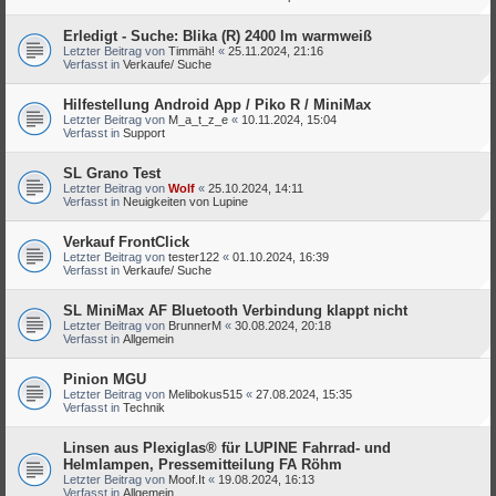
Erledigt - Suche: Blika (R) 2400 lm warmweiß
Letzter Beitrag von
Timmäh!
«
25.11.2024, 21:16
Verfasst in
Verkaufe/ Suche
Hilfestellung Android App / Piko R / MiniMax
Letzter Beitrag von
M_a_t_z_e
«
10.11.2024, 15:04
Verfasst in
Support
SL Grano Test
Letzter Beitrag von
Wolf
«
25.10.2024, 14:11
Verfasst in
Neuigkeiten von Lupine
Verkauf FrontClick
Letzter Beitrag von
tester122
«
01.10.2024, 16:39
Verfasst in
Verkaufe/ Suche
SL MiniMax AF Bluetooth Verbindung klappt nicht
Letzter Beitrag von
BrunnerM
«
30.08.2024, 20:18
Verfasst in
Allgemein
Pinion MGU
Letzter Beitrag von
Melibokus515
«
27.08.2024, 15:35
Verfasst in
Technik
Linsen aus Plexiglas® für LUPINE Fahrrad- und
Helmlampen, Pressemitteilung FA Röhm
Letzter Beitrag von
Moof.It
«
19.08.2024, 16:13
Verfasst in
Allgemein