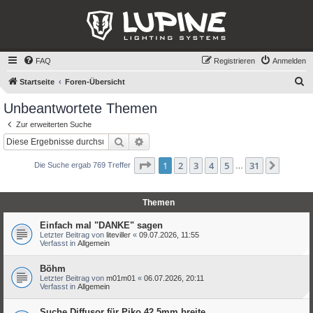
FAQ
Registrieren
Anmelden
S
Startseite
Foren-Übersicht
u
Unbeantwortete Themen
c
Zur erweiterten Suche
h
Suche
Erweiterte Suche
e
Seite
1
von
31
1
2
3
4
5
31
Nächst
Die Suche ergab 769 Treffer
…
Themen
Einfach mal "DANKE" sagen
Letzter Beitrag von
liteviller
«
09.07.2026, 11:55
Verfasst in
Allgemein
Böhm
Letzter Beitrag von
m01m01
«
06.07.2026, 20:11
Verfasst in
Allgemein
Suche Diffusor für Piko 42,5mm breite