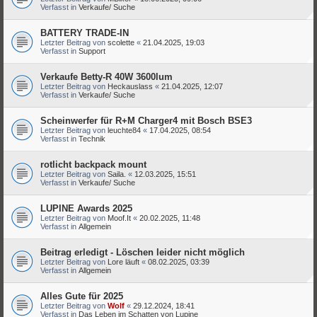
Verfasst in
Verkaufe/ Suche
BATTERY TRADE-IN
Letzter Beitrag von
scolette
«
21.04.2025, 19:03
Verfasst in
Support
Verkaufe Betty-R 40W 3600lum
Letzter Beitrag von
Heckauslass
«
21.04.2025, 12:07
Verfasst in
Verkaufe/ Suche
Scheinwerfer für R+M Charger4 mit Bosch BSE3
Letzter Beitrag von
leuchte84
«
17.04.2025, 08:54
Verfasst in
Technik
rotlicht backpack mount
Letzter Beitrag von
Saila.
«
12.03.2025, 15:51
Verfasst in
Verkaufe/ Suche
LUPINE Awards 2025
Letzter Beitrag von
Moof.It
«
20.02.2025, 11:48
Verfasst in
Allgemein
Beitrag erledigt - Löschen leider nicht möglich
Letzter Beitrag von
Lore läuft
«
08.02.2025, 03:39
Verfasst in
Allgemein
Alles Gute für 2025
Letzter Beitrag von
Wolf
«
29.12.2024, 18:41
Verfasst in
Das Leben im Schatten von Lupine