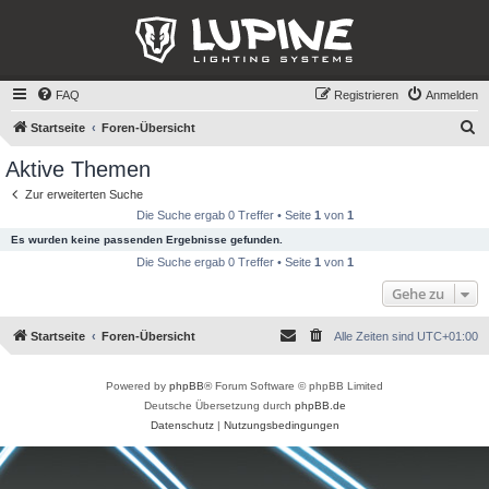
FAQ
Registrieren
Anmelden
S
Startseite
Foren-Übersicht
u
Aktive Themen
c
Zur erweiterten Suche
h
Die Suche ergab 0 Treffer • Seite
1
von
1
e
Es wurden keine passenden Ergebnisse gefunden.
Die Suche ergab 0 Treffer • Seite
1
von
1
Gehe zu
Startseite
Foren-Übersicht
Alle Zeiten sind
UTC+01:00
Powered by
phpBB
® Forum Software © phpBB Limited
Deutsche Übersetzung durch
phpBB.de
Datenschutz
|
Nutzungsbedingungen