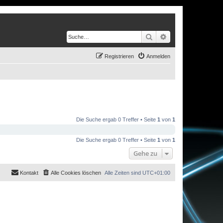
Suche
Erweiterte Suche
Registrieren
Anmelden
Die Suche ergab 0 Treffer • Seite
1
von
1
Die Suche ergab 0 Treffer • Seite
1
von
1
Gehe zu
Kontakt
Alle Cookies löschen
Alle Zeiten sind
UTC+01:00