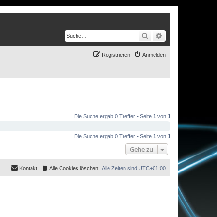
Suche
Erweiterte Suche
Registrieren
Anmelden
Die Suche ergab 0 Treffer • Seite
1
von
1
Die Suche ergab 0 Treffer • Seite
1
von
1
Gehe zu
Kontakt
Alle Cookies löschen
Alle Zeiten sind
UTC+01:00