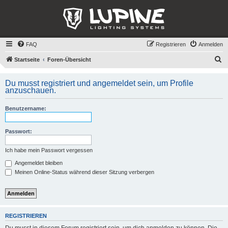
FAQ
Registrieren
Anmelden
S
Startseite
Foren-Übersicht
u
Du musst registriert und angemeldet sein, um Profile
c
anzuschauen.
h
e
Benutzername:
Passwort:
Ich habe mein Passwort vergessen
Angemeldet bleiben
Meinen Online-Status während dieser Sitzung verbergen
REGISTRIEREN
Du musst in diesem Forum registriert sein, um dich anmelden zu können. Die