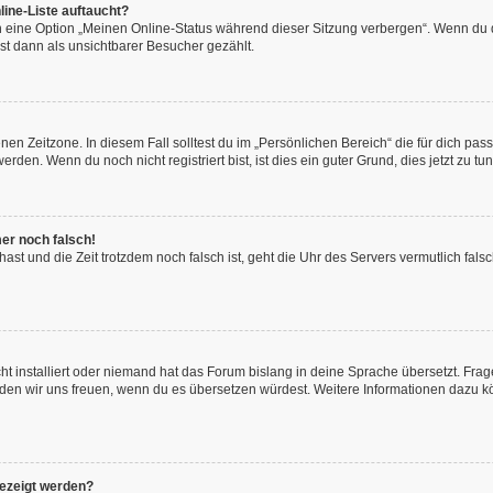
ine-Liste auftaucht?
n eine Option „Meinen Online-Status während dieser Sitzung verbergen“. Wenn du d
st dann als unsichtbarer Besucher gezählt.
en Zeitzone. In diesem Fall solltest du im „Persönlichen Bereich“ die für dich passe
den. Wenn du noch nicht registriert bist, ist dies ein guter Grund, dies jetzt zu tun
mer noch falsch!
t hast und die Zeit trotzdem noch falsch ist, geht die Uhr des Servers vermutlich fal
t installiert oder niemand hat das Forum bislang in deine Sprache übersetzt. Frag
, würden wir uns freuen, wenn du es übersetzen würdest. Weitere Informationen dazu
gezeigt werden?