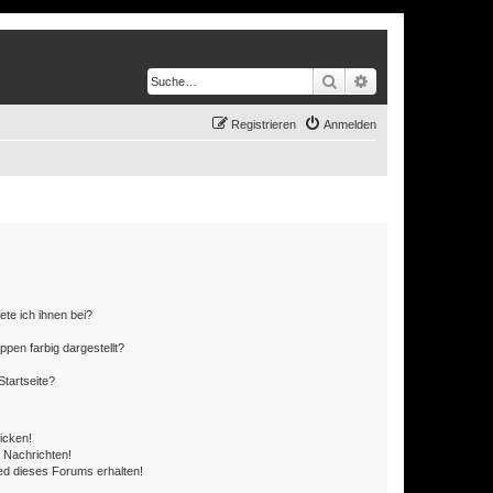
Suche
Erweiterte Suche
Registrieren
Anmelden
ete ich ihnen bei?
en farbig dargestellt?
tartseite?
icken!
 Nachrichten!
ed dieses Forums erhalten!