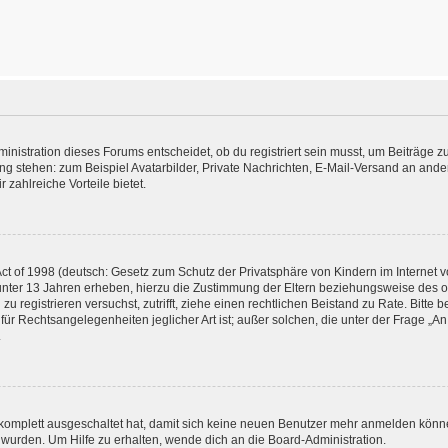
istration dieses Forums entscheidet, ob du registriert sein musst, um Beiträge zu s
ung stehen: zum Beispiel Avatarbilder, Private Nachrichten, E-Mail-Versand an ander
 zahlreiche Vorteile bietet.
t of 1998 (deutsch: Gesetz zum Schutz der Privatsphäre von Kindern im Internet vo
unter 13 Jahren erheben, hierzu die Zustimmung der Eltern beziehungsweise des o
h zu registrieren versuchst, zutrifft, ziehe einen rechtlichen Beistand zu Rate. Bit
für Rechtsangelegenheiten jeglicher Art ist; außer solchen, die unter der Frage „
.
g komplett ausgeschaltet hat, damit sich keine neuen Benutzer mehr anmelden könn
 wurden. Um Hilfe zu erhalten, wende dich an die Board-Administration.