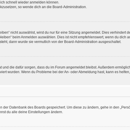
 dich schnell wieder anmelden können.
ückzusetzen, so wende dich an die Board-Administration.
en“ nicht auswählst, wirst du nur für eine Sitzung angemeldet. Dies verhindert 
leiben“ beim Anmelden auswählen. Dies ist nicht empfehlenswert, wenn du dich an
 steht, dann wurde sie vermutlich von der Board-Administration ausgeschaltet.
 hat und die dafür sorgen, dass du im Forum angemeldet bleibst. Außerdem ermögli
tiviert wurden. Wenn du Probleme bei der An- oder Abmeldung hast, kann es helfen
n in der Datenbank des Boards gespeichert. Um diese zu ändern, gehe in den „Persö
nst du alle deine Einstellungen ändern.