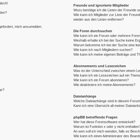
alsch!
Freunde und ignorierte Mitglieder
Wozu benötige ich die Listen der Freunde un
rden?
Wie kann ich Mitglieder zur Liste der Freund
wieder aus den Listen entfernen?
fgefordert, mich anzumelden.
Die Foren durchsuchen
Wie kann ich ein Forum oder mehrere For
Weshalb erhalte ich bei der Suche keine Er
Warum bekomme ich bei der Suche eine lee
Wie kann ich nach Mitgliedern suchen?
Wie kann ich meine eigenen Beiträge und T
Abonnements und Lesezeichen
Was ist der Unterschied zwischen einem L
Wie kann ich ein Lesezeichen auf ein Them
Wie kann ich ein Forum abonnieren?
Wie deaktiviere ich meine Abonnements?
gs?
Dateianhänge
Welche Dateianhänge sind in diesem Forum
Kann ich eine Übersicht all meiner Dateian
phpBB betreffende Fragen
Wer hat diese Forensoftware entwickelt?
Warum ist Funktion x oder y nicht enthalten
An wen soll ich mich wenden, falls es Besc
Wie kann ich einen Administrator des Board