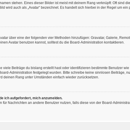
amen stehen. Eines dieser Bilder ist meist mit deinem Rang verknüpft: Oft sind di
ld wird auch als „Avatar“ bezeichnet. Es handelt sich hierbei in der Regel um ein
 Avatar über eine der folgenden vier Methoden hinzufügen: Gravatar, Galerie, Rem
en Avatar benutzen kannst, solltest du die Board-Administration kontaktieren.
viele Beiträge du bislang erstellt hast oder identifizieren bestimmte Benutzer w
 Board-Administration festgelegt wurden. Bitte schreibe keine sinnlosen Beiträge
wird deinen Rang unter Umständen einfach wieder zurücksetzen.
rde ich aufgefordert, mich anzumelden.
ion für Nachrichten an andere Benutzer nutzen, falls diese von der Board-Administ