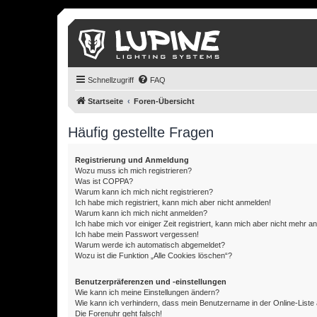
Schnellzugriff
FAQ
Startseite
Foren-Übersicht
Häufig gestellte Fragen
Registrierung und Anmeldung
Wozu muss ich mich registrieren?
Was ist COPPA?
Warum kann ich mich nicht registrieren?
Ich habe mich registriert, kann mich aber nicht anmelden!
Warum kann ich mich nicht anmelden?
Ich habe mich vor einiger Zeit registriert, kann mich aber nicht mehr 
Ich habe mein Passwort vergessen!
Warum werde ich automatisch abgemeldet?
Wozu ist die Funktion „Alle Cookies löschen“?
Benutzerpräferenzen und -einstellungen
Wie kann ich meine Einstellungen ändern?
Wie kann ich verhindern, dass mein Benutzername in der Online-Liste 
Die Forenuhr geht falsch!