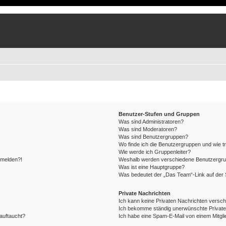
Benutzer-Stufen und Gruppen
Was sind Administratoren?
Was sind Moderatoren?
Was sind Benutzergruppen?
Wo finde ich die Benutzergruppen und wie tr
Wie werde ich Gruppenleiter?
anmelden?!
Weshalb werden verschiedene Benutzergrupp
Was ist eine Hauptgruppe?
Was bedeutet der „Das Team“-Link auf der S
Private Nachrichten
Ich kann keine Privaten Nachrichten versch
Ich bekomme ständig unerwünschte Private
auftaucht?
Ich habe eine Spam-E-Mail von einem Mitgli