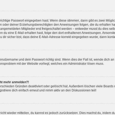
 richtige Passwort eingegeben hast. Wenn diese stimmen, dann gibt es zwei Mögl
tern oder deiner Erziehungsberechtigten den Anweisungen folgen, die du erhalten ha
u angemeldeten Mitglieder erst freigeschaltet werden – entweder musst du dies selbs
. Wenn du eine E-Mail erhalten hast, folge den dort enthaltenen Anweisungen. Ansons
 dir sicher bist, dass deine E-Mail-Adresse korrekt eingegeben wurde, dann kontak
Benutzername und dein Passwort richtig sind. Wenn dies der Fall ist, wende dich a
ionsproblem mit der Website vorliegt, welches ein Administrator lösen muss.
icht mehr anmelden?!
erschieden Gründen deaktiviert oder gelöscht hat. Außerdem löschen viele Boards r
triere dich einfach erneut und nimm aktiv an den Diskussionen teil!
 nicht wieder mitteilen, du kannst es jedoch zurücksetzen. Dies machst du, indem 