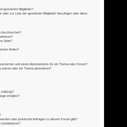
d ignorierten Mitglieder?
e oder zur Liste der ignorierten Mitglieder hinzufügen oder diese
en durchsuchen?
gebnisse?
re Seite?
hemen finden?
esezeichen und einem Abonnements für ein Thema oder Forum?
a setzen oder ein Thema abonnieren?
 zulässig?
hänge erhalten?
?
hwerden oder juristische Anfragen zu diesem Forum gibt?
s kontaktieren?