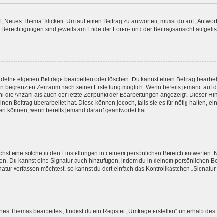
„Neues Thema“ klicken. Um auf einen Beitrag zu antworten, musst du auf „Antworte
e Berechtigungen sind jeweils am Ende der Foren- und der Beitragsansicht aufgeliste
r deine eigenen Beiträge bearbeiten oder löschen. Du kannst einen Beitrag bearbe
inen begrenzten Zeitraum nach seiner Erstellung möglich. Wenn bereits jemand auf de
 die Anzahl als auch der letzte Zeitpunkt der Bearbeitungen angezeigt. Dieser Hi
en Beitrag überarbeitet hat. Diese können jedoch, falls sie es für nötig halten, ei
hen können, wenn bereits jemand darauf geantwortet hat.
st eine solche in den Einstellungen in deinem persönlichen Bereich entwerfen. Na
eren. Du kannst eine Signatur auch hinzufügen, indem du in deinem persönlichen 
atur verfassen möchtest, so kannst du dort einfach das Kontrollkästchen „Signatu
s Themas bearbeitest, findest du ein Register „Umfrage erstellen“ unterhalb des F