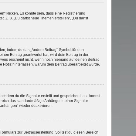
n“ klicken. Es könnte sein, dass eine Registrierung
t. Z. B. „Du darfst neue Themen erstellen“, „Du darfst
iten, indem du das „Ändere Beitrag“-Symbol für den
inen Beitrag geantwortet hat, wird dein Beitrag in der
nweis erscheint nicht, wenn noch niemand auf deinen Beitrag
ne Notiz hinterlassen, warum dein Beitrag überarbeitet wurde.
chdem du die Signatur erstellt und gespeichert hast, kannst
Bereich das standardmäßige Anhängen deiner Signatur
r anhängen“ wieder deaktivieren.
ormulars zur Beitragserstellung. Solltest du diesen Bereich