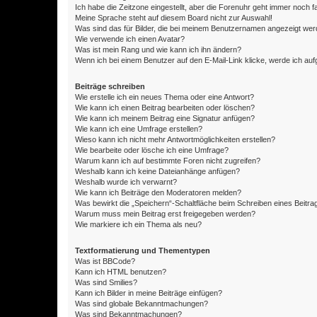
Ich habe die Zeitzone eingestellt, aber die Forenuhr geht immer noch f
Meine Sprache steht auf diesem Board nicht zur Auswahl!
Was sind das für Bilder, die bei meinem Benutzernamen angezeigt we
Wie verwende ich einen Avatar?
Was ist mein Rang und wie kann ich ihn ändern?
Wenn ich bei einem Benutzer auf den E-Mail-Link klicke, werde ich au
Beiträge schreiben
Wie erstelle ich ein neues Thema oder eine Antwort?
Wie kann ich einen Beitrag bearbeiten oder löschen?
Wie kann ich meinem Beitrag eine Signatur anfügen?
Wie kann ich eine Umfrage erstellen?
Wieso kann ich nicht mehr Antwortmöglichkeiten erstellen?
Wie bearbeite oder lösche ich eine Umfrage?
Warum kann ich auf bestimmte Foren nicht zugreifen?
Weshalb kann ich keine Dateianhänge anfügen?
Weshalb wurde ich verwarnt?
Wie kann ich Beiträge den Moderatoren melden?
Was bewirkt die „Speichern“-Schaltfläche beim Schreiben eines Beitra
Warum muss mein Beitrag erst freigegeben werden?
Wie markiere ich ein Thema als neu?
Textformatierung und Thementypen
Was ist BBCode?
Kann ich HTML benutzen?
Was sind Smilies?
Kann ich Bilder in meine Beiträge einfügen?
Was sind globale Bekanntmachungen?
Was sind Bekanntmachungen?