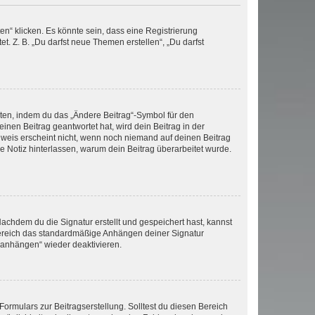
n“ klicken. Es könnte sein, dass eine Registrierung
t. Z. B. „Du darfst neue Themen erstellen“, „Du darfst
iten, indem du das „Ändere Beitrag“-Symbol für den
inen Beitrag geantwortet hat, wird dein Beitrag in der
nweis erscheint nicht, wenn noch niemand auf deinen Beitrag
ne Notiz hinterlassen, warum dein Beitrag überarbeitet wurde.
chdem du die Signatur erstellt und gespeichert hast, kannst
Bereich das standardmäßige Anhängen deiner Signatur
r anhängen“ wieder deaktivieren.
ormulars zur Beitragserstellung. Solltest du diesen Bereich