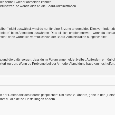
 dich schnell wieder anmelden können.
ückzusetzen, so wende dich an die Board-Administration.
en“ nicht auswählst, wirst du nur für eine Sitzung angemeldet. Dies verhindert 
leiben“ beim Anmelden auswählen. Dies ist nicht empfehlenswert, wenn du dich an
 steht, dann wurde sie vermutlich von der Board-Administration ausgeschaltet.
 hat und die dafür sorgen, dass du im Forum angemeldet bleibst. Außerdem ermögli
tiviert wurden. Wenn du Probleme bei der An- oder Abmeldung hast, kann es helfen
n in der Datenbank des Boards gespeichert. Um diese zu ändern, gehe in den „Persö
nst du alle deine Einstellungen ändern.