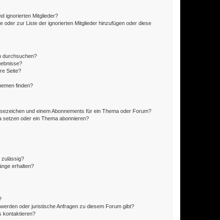
d ignorierten Mitglieder?
e oder zur Liste der ignorierten Mitglieder hinzufügen oder diese
en durchsuchen?
gebnisse?
re Seite?
hemen finden?
esezeichen und einem Abonnements für ein Thema oder Forum?
a setzen oder ein Thema abonnieren?
 zulässig?
hänge erhalten?
?
hwerden oder juristische Anfragen zu diesem Forum gibt?
s kontaktieren?