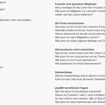
alsch!
Freunde und ignorierte Mitglieder
Wozu benötige ich die Listen der Freunde un
rden?
Wie kann ich Mitglieder zur Liste der Freund
wieder aus den Listen entfernen?
fgefordert, mich anzumelden.
Die Foren durchsuchen
Wie kann ich ein Forum oder mehrere For
Weshalb erhalte ich bei der Suche keine Er
Warum bekomme ich bei der Suche eine lee
Wie kann ich nach Mitgliedern suchen?
Wie kann ich meine eigenen Beiträge und T
Abonnements und Lesezeichen
Was ist der Unterschied zwischen einem L
Wie kann ich ein Lesezeichen auf ein Them
Wie kann ich ein Forum abonnieren?
Wie deaktiviere ich meine Abonnements?
gs?
Dateianhänge
Welche Dateianhänge sind in diesem Forum
Kann ich eine Übersicht all meiner Dateian
phpBB betreffende Fragen
Wer hat diese Forensoftware entwickelt?
Warum ist Funktion x oder y nicht enthalten
An wen soll ich mich wenden, falls es Besc
Wie kann ich einen Administrator des Board