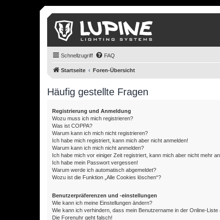
Schnellzugriff
FAQ
Startseite
Foren-Übersicht
Häufig gestellte Fragen
Registrierung und Anmeldung
Wozu muss ich mich registrieren?
Was ist COPPA?
Warum kann ich mich nicht registrieren?
Ich habe mich registriert, kann mich aber nicht anmelden!
Warum kann ich mich nicht anmelden?
Ich habe mich vor einiger Zeit registriert, kann mich aber nicht mehr 
Ich habe mein Passwort vergessen!
Warum werde ich automatisch abgemeldet?
Wozu ist die Funktion „Alle Cookies löschen“?
Benutzerpräferenzen und -einstellungen
Wie kann ich meine Einstellungen ändern?
Wie kann ich verhindern, dass mein Benutzername in der Online-Liste 
Die Forenuhr geht falsch!