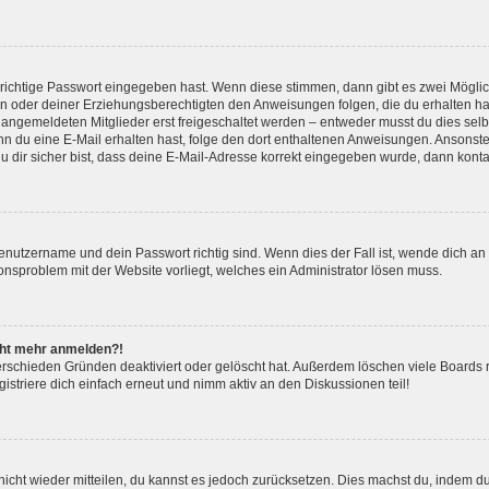
 richtige Passwort eingegeben hast. Wenn diese stimmen, dann gibt es zwei Mögl
tern oder deiner Erziehungsberechtigten den Anweisungen folgen, die du erhalten ha
u angemeldeten Mitglieder erst freigeschaltet werden – entweder musst du dies selbs
. Wenn du eine E-Mail erhalten hast, folge den dort enthaltenen Anweisungen. Ansons
 dir sicher bist, dass deine E-Mail-Adresse korrekt eingegeben wurde, dann kontak
Benutzername und dein Passwort richtig sind. Wenn dies der Fall ist, wende dich a
ionsproblem mit der Website vorliegt, welches ein Administrator lösen muss.
icht mehr anmelden?!
erschieden Gründen deaktiviert oder gelöscht hat. Außerdem löschen viele Boards r
triere dich einfach erneut und nimm aktiv an den Diskussionen teil!
 nicht wieder mitteilen, du kannst es jedoch zurücksetzen. Dies machst du, indem 