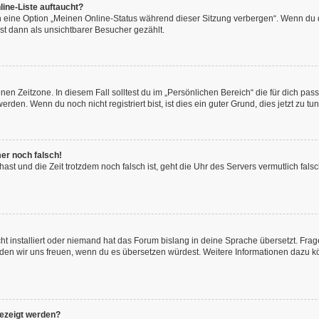
ine-Liste auftaucht?
n eine Option „Meinen Online-Status während dieser Sitzung verbergen“. Wenn du d
st dann als unsichtbarer Besucher gezählt.
en Zeitzone. In diesem Fall solltest du im „Persönlichen Bereich“ die für dich passe
den. Wenn du noch nicht registriert bist, ist dies ein guter Grund, dies jetzt zu tun
mer noch falsch!
t hast und die Zeit trotzdem noch falsch ist, geht die Uhr des Servers vermutlich fal
t installiert oder niemand hat das Forum bislang in deine Sprache übersetzt. Frag
, würden wir uns freuen, wenn du es übersetzen würdest. Weitere Informationen dazu
gezeigt werden?