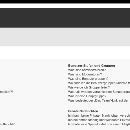
Benutzer-Stufen und Gruppen
Was sind Administratoren?
Was sind Moderatoren?
Was sind Benutzergruppen?
Wo finde ich die Benutzergruppen und wie tr
Wie werde ich Gruppenleiter?
anmelden?!
Weshalb werden verschiedene Benutzergrupp
Was ist eine Hauptgruppe?
Was bedeutet der „Das Team“-Link auf der S
Private Nachrichten
Ich kann keine Privaten Nachrichten versch
Ich bekomme ständig unerwünschte Private
auftaucht?
Ich habe eine Spam-E-Mail von einem Mitgli