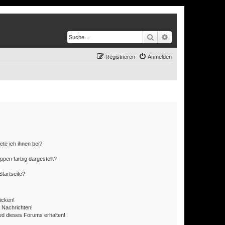
Suche
Erweiterte Suche
Registrieren
Anmelden
ete ich ihnen bei?
en farbig dargestellt?
tartseite?
icken!
 Nachrichten!
ed dieses Forums erhalten!