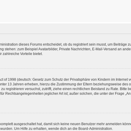
istration dieses Forums entscheidet, ob du registriert sein musst, um Beiträge zu s
ung stehen: zum Beispiel Avatarbilder, Private Nachrichten, E-Mail-Versand an ander
 zahlreiche Vorteile bietet.
t of 1998 (deutsch: Gesetz zum Schutz der Privatsphäre von Kindern im Internet vo
unter 13 Jahren erheben, hierzu die Zustimmung der Eltern beziehungsweise des o
h zu registrieren versuchst, zutrifft, ziehe einen rechtlichen Beistand zu Rate. Bit
für Rechtsangelegenheiten jeglicher Art ist; außer solchen, die unter der Frage „
.
g komplett ausgeschaltet hat, damit sich keine neuen Benutzer mehr anmelden könn
 wurden. Um Hilfe zu erhalten, wende dich an die Board-Administration.