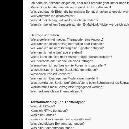
Ich habe die Zeitzone eingestellt, aber die Forenuhr geht immer noch f
Meine Sprache steht auf diesem Board nicht zur Auswahl!
Was sind das für Bilder, die bei meinem Benutzernamen angezeigt we
Wie verwende ich einen Avatar?
Was ist mein Rang und wie kann ich ihn ändern?
Wenn ich bei einem Benutzer auf den E-Mail-Link klicke, werde ich au
Beiträge schreiben
Wie erstelle ich ein neues Thema oder eine Antwort?
Wie kann ich einen Beitrag bearbeiten oder löschen?
Wie kann ich meinem Beitrag eine Signatur anfügen?
Wie kann ich eine Umfrage erstellen?
Wieso kann ich nicht mehr Antwortmöglichkeiten erstellen?
Wie bearbeite oder lösche ich eine Umfrage?
Warum kann ich auf bestimmte Foren nicht zugreifen?
Weshalb kann ich keine Dateianhänge anfügen?
Weshalb wurde ich verwarnt?
Wie kann ich Beiträge den Moderatoren melden?
Was bewirkt die „Speichern“-Schaltfläche beim Schreiben eines Beitra
Warum muss mein Beitrag erst freigegeben werden?
Wie markiere ich ein Thema als neu?
Textformatierung und Thementypen
Was ist BBCode?
Kann ich HTML benutzen?
Was sind Smilies?
Kann ich Bilder in meine Beiträge einfügen?
Was sind globale Bekanntmachungen?
Was sind Bekanntmachungen?