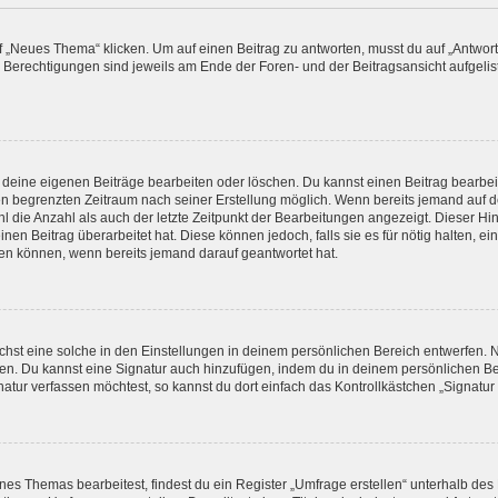
„Neues Thema“ klicken. Um auf einen Beitrag zu antworten, musst du auf „Antworte
e Berechtigungen sind jeweils am Ende der Foren- und der Beitragsansicht aufgeliste
r deine eigenen Beiträge bearbeiten oder löschen. Du kannst einen Beitrag bearbe
inen begrenzten Zeitraum nach seiner Erstellung möglich. Wenn bereits jemand auf de
 die Anzahl als auch der letzte Zeitpunkt der Bearbeitungen angezeigt. Dieser Hi
en Beitrag überarbeitet hat. Diese können jedoch, falls sie es für nötig halten, ei
hen können, wenn bereits jemand darauf geantwortet hat.
st eine solche in den Einstellungen in deinem persönlichen Bereich entwerfen. Na
eren. Du kannst eine Signatur auch hinzufügen, indem du in deinem persönlichen 
atur verfassen möchtest, so kannst du dort einfach das Kontrollkästchen „Signatu
s Themas bearbeitest, findest du ein Register „Umfrage erstellen“ unterhalb des F