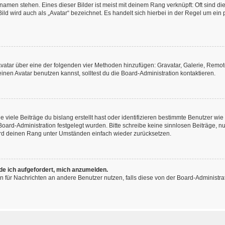
amen stehen. Eines dieser Bilder ist meist mit deinem Rang verknüpft: Oft sind di
ld wird auch als „Avatar“ bezeichnet. Es handelt sich hierbei in der Regel um ein
 Avatar über eine der folgenden vier Methoden hinzufügen: Gravatar, Galerie, Rem
en Avatar benutzen kannst, solltest du die Board-Administration kontaktieren.
viele Beiträge du bislang erstellt hast oder identifizieren bestimmte Benutzer w
 Board-Administration festgelegt wurden. Bitte schreibe keine sinnlosen Beiträge
wird deinen Rang unter Umständen einfach wieder zurücksetzen.
rde ich aufgefordert, mich anzumelden.
ion für Nachrichten an andere Benutzer nutzen, falls diese von der Board-Administ