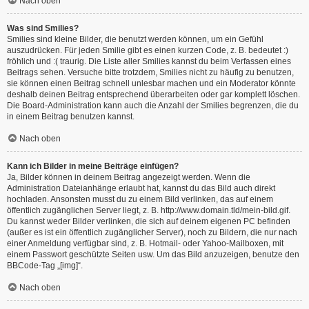
Nach oben
Was sind Smilies?
Smilies sind kleine Bilder, die benutzt werden können, um ein Gefühl
auszudrücken. Für jeden Smilie gibt es einen kurzen Code, z. B. bedeutet :)
fröhlich und :( traurig. Die Liste aller Smilies kannst du beim Verfassen eines
Beitrags sehen. Versuche bitte trotzdem, Smilies nicht zu häufig zu benutzen,
sie können einen Beitrag schnell unlesbar machen und ein Moderator könnte
deshalb deinen Beitrag entsprechend überarbeiten oder gar komplett löschen.
Die Board-Administration kann auch die Anzahl der Smilies begrenzen, die du
in einem Beitrag benutzen kannst.
Nach oben
Kann ich Bilder in meine Beiträge einfügen?
Ja, Bilder können in deinem Beitrag angezeigt werden. Wenn die
Administration Dateianhänge erlaubt hat, kannst du das Bild auch direkt
hochladen. Ansonsten musst du zu einem Bild verlinken, das auf einem
öffentlich zugänglichen Server liegt, z. B. http://www.domain.tld/mein-bild.gif.
Du kannst weder Bilder verlinken, die sich auf deinem eigenen PC befinden
(außer es ist ein öffentlich zugänglicher Server), noch zu Bildern, die nur nach
einer Anmeldung verfügbar sind, z. B. Hotmail- oder Yahoo-Mailboxen, mit
einem Passwort geschützte Seiten usw. Um das Bild anzuzeigen, benutze den
BBCode-Tag „[img]“.
Nach oben