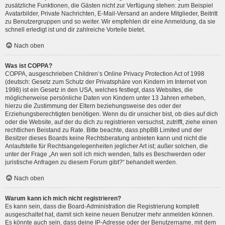
zusätzliche Funktionen, die Gästen nicht zur Verfügung stehen: zum Beispiel
Avatarbilder, Private Nachrichten, E-Mail-Versand an andere Mitglieder, Beitritt
zu Benutzergruppen und so weiter. Wir empfehlen dir eine Anmeldung, da sie
schnell erledigt ist und dir zahlreiche Vorteile bietet.
Nach oben
Was ist COPPA?
COPPA, ausgeschrieben Children’s Online Privacy Protection Act of 1998
(deutsch: Gesetz zum Schutz der Privatsphäre von Kindern im Internet von
1998) ist ein Gesetz in den USA, welches festlegt, dass Websites, die
möglicherweise persönliche Daten von Kindern unter 13 Jahren erheben,
hierzu die Zustimmung der Eltern beziehungsweise des oder der
Erziehungsberechtigten benötigen. Wenn du dir unsicher bist, ob dies auf dich
oder die Website, auf der du dich zu registrieren versuchst, zutrifft, ziehe einen
rechtlichen Beistand zu Rate. Bitte beachte, dass phpBB Limited und der
Besitzer dieses Boards keine Rechtsberatung anbieten kann und nicht die
Anlaufstelle für Rechtsangelegenheiten jeglicher Art ist; außer solchen, die
unter der Frage „An wen soll ich mich wenden, falls es Beschwerden oder
juristische Anfragen zu diesem Forum gibt?“ behandelt werden.
Nach oben
Warum kann ich mich nicht registrieren?
Es kann sein, dass die Board-Administration die Registrierung komplett
ausgeschaltet hat, damit sich keine neuen Benutzer mehr anmelden können.
Es könnte auch sein, dass deine IP-Adresse oder der Benutzername, mit dem