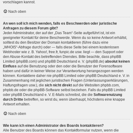
vorschlagen kannst.
Nach oben
An wen soll ich mich wenden, falls es Beschwerden oder juristische
Anfragen zu diesem Forum gibt?
Jeder Administrator, der auf der „Das Team“-Seite aufgeführt ist, ist ein
geeigneter Kontakt für deine Beschwerde. Wenn du so keine Antwort erhältst,
solltest du den Besitzer der Domain kontaktieren (führe dazu eine
„WHOIS“-Abfrage
durch) oder — falls diese Seite bei einem kostenlosen
Webhoster wie z. B. Yahoo!, free.fr, funpic.de usw. liegt — den Support oder
den Abuse-Kontakt des betreffenden Dienstes. Bitte beachte, dass phpBB
Limited (phpBB.com) und phpBB Deutschland e. V. (phpBB.de)
absolut keinen
Einfluss
auf die Benutzung oder den oder die Benutzer der Forensoftware
haben und dafür in keiner Weise zur Verantwortung herangezogen werden
können. Kontaktiere daher nie phpBB Limited oder phpBB Deutschland e. V. in
Zusammenhang mit jeglichen juristischen Fragen (Unterlassungserklärungen,
Haftungsfragen usw.), die
sich nicht direkt
auf die Websiten phpbb.com,
phpbb.de oder die phpBB-Software selbst beziehen. Falls du phpBB Limited
oder phpBB Deutschland e. V. E-Mails schreibst, die die
Softwarenutzung
durch Dritte
betreffen, so wirst du, wenn überhaupt, höchstens eine knappe
Antwort erhalten.
Nach oben
Wie kann ich einen Administrator des Boards kontaktieren?
Alle Benutzer des Boards können das Kontaktformular nutzen, wenn die