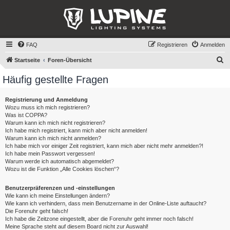
FAQ
Registrieren
Anmelden
S
Startseite
Foren-Übersicht
u
Häufig gestellte Fragen
c
h
Registrierung und Anmeldung
Wozu muss ich mich registrieren?
e
Was ist COPPA?
Warum kann ich mich nicht registrieren?
Ich habe mich registriert, kann mich aber nicht anmelden!
Warum kann ich mich nicht anmelden?
Ich habe mich vor einiger Zeit registriert, kann mich aber nicht mehr anmelden?!
Ich habe mein Passwort vergessen!
Warum werde ich automatisch abgemeldet?
Wozu ist die Funktion „Alle Cookies löschen“?
Benutzerpräferenzen und -einstellungen
Wie kann ich meine Einstellungen ändern?
Wie kann ich verhindern, dass mein Benutzername in der Online-Liste auftaucht?
Die Forenuhr geht falsch!
Ich habe die Zeitzone eingestellt, aber die Forenuhr geht immer noch falsch!
Meine Sprache steht auf diesem Board nicht zur Auswahl!