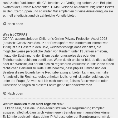
zusätzliche Funktionen, die Gästen nicht zur Verfügung stehen: zum Beispiel
Avatarbilder, Private Nachrichten, E-Mail-Versand an andere Mitglieder, Beitritt
zu Benutzergruppen und so weiter. Wir empfehlen dir eine Anmeldung, da sie
schnell erledigt ist und dir zahlreiche Vorteile bietet.
Nach oben
Was ist COPPA?
COPPA, ausgeschrieben Children’s Online Privacy Protection Act of 1998
(deutsch: Gesetz zum Schutz der Privatsphäre von Kindern im Internet von
1998) ist ein Gesetz in den USA, welches festlegt, dass Websites, die
möglicherweise persönliche Daten von Kindern unter 13 Jahren erheben,
hierzu die Zustimmung der Eltern beziehungsweise des oder der
Erziehungsberechtigten benötigen. Wenn du dir unsicher bist, ob dies auf dich
oder die Website, auf der du dich zu registrieren versuchst, zutrifft, ziehe einen
rechtlichen Beistand zu Rate. Bitte beachte, dass phpBB Limited und der
Besitzer dieses Boards keine Rechtsberatung anbieten kann und nicht die
Anlaufstelle für Rechtsangelegenheiten jeglicher Art ist; außer solchen, die
unter der Frage „An wen soll ich mich wenden, falls es Beschwerden oder
juristische Anfragen zu diesem Forum gibt?“ behandelt werden.
Nach oben
Warum kann ich mich nicht registrieren?
Es kann sein, dass die Board-Administration die Registrierung komplett
ausgeschaltet hat, damit sich keine neuen Benutzer mehr anmelden können.
Es könnte auch sein, dass deine IP-Adresse oder der Benutzername, mit dem