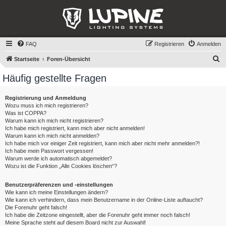
FAQ
Registrieren
Anmelden
S
Startseite
Foren-Übersicht
u
Häufig gestellte Fragen
c
h
Registrierung und Anmeldung
Wozu muss ich mich registrieren?
e
Was ist COPPA?
Warum kann ich mich nicht registrieren?
Ich habe mich registriert, kann mich aber nicht anmelden!
Warum kann ich mich nicht anmelden?
Ich habe mich vor einiger Zeit registriert, kann mich aber nicht mehr anmelden?!
Ich habe mein Passwort vergessen!
Warum werde ich automatisch abgemeldet?
Wozu ist die Funktion „Alle Cookies löschen“?
Benutzerpräferenzen und -einstellungen
Wie kann ich meine Einstellungen ändern?
Wie kann ich verhindern, dass mein Benutzername in der Online-Liste auftaucht?
Die Forenuhr geht falsch!
Ich habe die Zeitzone eingestellt, aber die Forenuhr geht immer noch falsch!
Meine Sprache steht auf diesem Board nicht zur Auswahl!