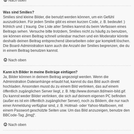
Nach oben
Was sind Smilies?
Smilies sind kleine Bilder, die benutzt werden können, um ein Gefühl
auszudrücken. Für jeden Smilie gibt es einen kurzen Code, z. B. bedeutet :)
fröhlich und :( traurig. Die Liste aller Smilies kannst du beim Verfassen eines
Beitrags sehen. Versuche bitte trotzdem, Smilies nicht zu häufig zu benutzen,
sie können einen Beitrag schnell unlesbar machen und ein Moderator könnte
deshalb deinen Beitrag entsprechend überarbeiten oder gar komplett löschen.
Die Board-Administration kann auch die Anzahl der Smilies begrenzen, die du
in einem Beitrag benutzen kannst.
Nach oben
Kann ich Bilder in meine Beiträge einfügen?
Ja, Bilder können in deinem Beitrag angezeigt werden. Wenn die
Administration Dateianhänge erlaubt hat, kannst du das Bild auch direkt
hochladen. Ansonsten musst du zu einem Bild verlinken, das auf einem
öffentlich zugänglichen Server liegt, z. B. http://www.domain.tld/mein-bild.gif.
Du kannst weder Bilder verlinken, die sich auf deinem eigenen PC befinden
(außer es ist ein öffentlich zugänglicher Server), noch zu Bildern, die nur nach
einer Anmeldung verfügbar sind, z. B. Hotmail- oder Yahoo-Mailboxen, mit
einem Passwort geschützte Seiten usw. Um das Bild anzuzeigen, benutze den
BBCode-Tag „[img]“.
Nach oben