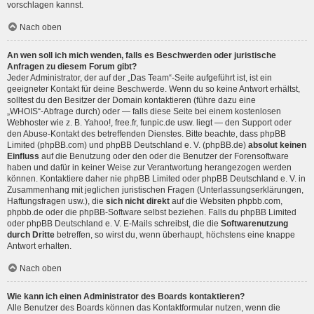
vorschlagen kannst.
Nach oben
An wen soll ich mich wenden, falls es Beschwerden oder juristische
Anfragen zu diesem Forum gibt?
Jeder Administrator, der auf der „Das Team“-Seite aufgeführt ist, ist ein
geeigneter Kontakt für deine Beschwerde. Wenn du so keine Antwort erhältst,
solltest du den Besitzer der Domain kontaktieren (führe dazu eine
„WHOIS“-Abfrage
durch) oder — falls diese Seite bei einem kostenlosen
Webhoster wie z. B. Yahoo!, free.fr, funpic.de usw. liegt — den Support oder
den Abuse-Kontakt des betreffenden Dienstes. Bitte beachte, dass phpBB
Limited (phpBB.com) und phpBB Deutschland e. V. (phpBB.de)
absolut keinen
Einfluss
auf die Benutzung oder den oder die Benutzer der Forensoftware
haben und dafür in keiner Weise zur Verantwortung herangezogen werden
können. Kontaktiere daher nie phpBB Limited oder phpBB Deutschland e. V. in
Zusammenhang mit jeglichen juristischen Fragen (Unterlassungserklärungen,
Haftungsfragen usw.), die
sich nicht direkt
auf die Websiten phpbb.com,
phpbb.de oder die phpBB-Software selbst beziehen. Falls du phpBB Limited
oder phpBB Deutschland e. V. E-Mails schreibst, die die
Softwarenutzung
durch Dritte
betreffen, so wirst du, wenn überhaupt, höchstens eine knappe
Antwort erhalten.
Nach oben
Wie kann ich einen Administrator des Boards kontaktieren?
Alle Benutzer des Boards können das Kontaktformular nutzen, wenn die