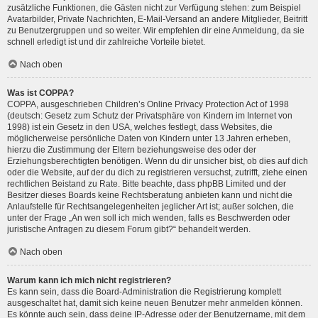
zusätzliche Funktionen, die Gästen nicht zur Verfügung stehen: zum Beispiel
Avatarbilder, Private Nachrichten, E-Mail-Versand an andere Mitglieder, Beitritt
zu Benutzergruppen und so weiter. Wir empfehlen dir eine Anmeldung, da sie
schnell erledigt ist und dir zahlreiche Vorteile bietet.
Nach oben
Was ist COPPA?
COPPA, ausgeschrieben Children’s Online Privacy Protection Act of 1998
(deutsch: Gesetz zum Schutz der Privatsphäre von Kindern im Internet von
1998) ist ein Gesetz in den USA, welches festlegt, dass Websites, die
möglicherweise persönliche Daten von Kindern unter 13 Jahren erheben,
hierzu die Zustimmung der Eltern beziehungsweise des oder der
Erziehungsberechtigten benötigen. Wenn du dir unsicher bist, ob dies auf dich
oder die Website, auf der du dich zu registrieren versuchst, zutrifft, ziehe einen
rechtlichen Beistand zu Rate. Bitte beachte, dass phpBB Limited und der
Besitzer dieses Boards keine Rechtsberatung anbieten kann und nicht die
Anlaufstelle für Rechtsangelegenheiten jeglicher Art ist; außer solchen, die
unter der Frage „An wen soll ich mich wenden, falls es Beschwerden oder
juristische Anfragen zu diesem Forum gibt?“ behandelt werden.
Nach oben
Warum kann ich mich nicht registrieren?
Es kann sein, dass die Board-Administration die Registrierung komplett
ausgeschaltet hat, damit sich keine neuen Benutzer mehr anmelden können.
Es könnte auch sein, dass deine IP-Adresse oder der Benutzername, mit dem