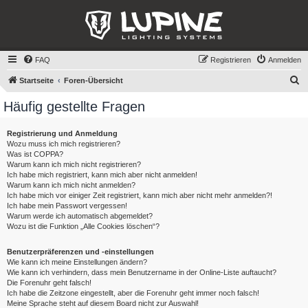
FAQ
Registrieren
Anmelden
S
Startseite
Foren-Übersicht
u
Häufig gestellte Fragen
c
h
Registrierung und Anmeldung
Wozu muss ich mich registrieren?
e
Was ist COPPA?
Warum kann ich mich nicht registrieren?
Ich habe mich registriert, kann mich aber nicht anmelden!
Warum kann ich mich nicht anmelden?
Ich habe mich vor einiger Zeit registriert, kann mich aber nicht mehr anmelden?!
Ich habe mein Passwort vergessen!
Warum werde ich automatisch abgemeldet?
Wozu ist die Funktion „Alle Cookies löschen“?
Benutzerpräferenzen und -einstellungen
Wie kann ich meine Einstellungen ändern?
Wie kann ich verhindern, dass mein Benutzername in der Online-Liste auftaucht?
Die Forenuhr geht falsch!
Ich habe die Zeitzone eingestellt, aber die Forenuhr geht immer noch falsch!
Meine Sprache steht auf diesem Board nicht zur Auswahl!