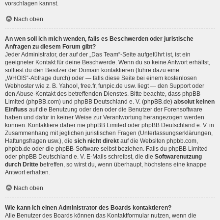
vorschlagen kannst.
Nach oben
An wen soll ich mich wenden, falls es Beschwerden oder juristische
Anfragen zu diesem Forum gibt?
Jeder Administrator, der auf der „Das Team“-Seite aufgeführt ist, ist ein
geeigneter Kontakt für deine Beschwerde. Wenn du so keine Antwort erhältst,
solltest du den Besitzer der Domain kontaktieren (führe dazu eine
„WHOIS“-Abfrage
durch) oder — falls diese Seite bei einem kostenlosen
Webhoster wie z. B. Yahoo!, free.fr, funpic.de usw. liegt — den Support oder
den Abuse-Kontakt des betreffenden Dienstes. Bitte beachte, dass phpBB
Limited (phpBB.com) und phpBB Deutschland e. V. (phpBB.de)
absolut keinen
Einfluss
auf die Benutzung oder den oder die Benutzer der Forensoftware
haben und dafür in keiner Weise zur Verantwortung herangezogen werden
können. Kontaktiere daher nie phpBB Limited oder phpBB Deutschland e. V. in
Zusammenhang mit jeglichen juristischen Fragen (Unterlassungserklärungen,
Haftungsfragen usw.), die
sich nicht direkt
auf die Websiten phpbb.com,
phpbb.de oder die phpBB-Software selbst beziehen. Falls du phpBB Limited
oder phpBB Deutschland e. V. E-Mails schreibst, die die
Softwarenutzung
durch Dritte
betreffen, so wirst du, wenn überhaupt, höchstens eine knappe
Antwort erhalten.
Nach oben
Wie kann ich einen Administrator des Boards kontaktieren?
Alle Benutzer des Boards können das Kontaktformular nutzen, wenn die