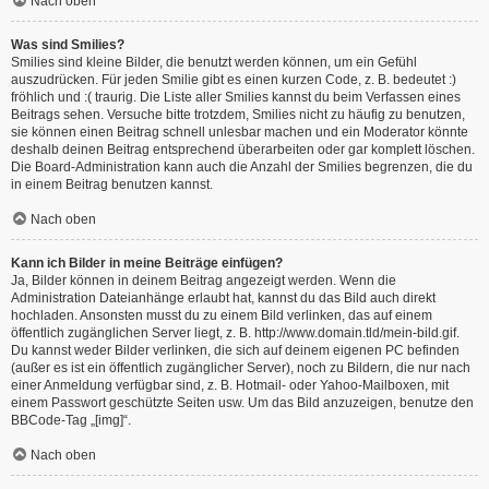
Nach oben
Was sind Smilies?
Smilies sind kleine Bilder, die benutzt werden können, um ein Gefühl
auszudrücken. Für jeden Smilie gibt es einen kurzen Code, z. B. bedeutet :)
fröhlich und :( traurig. Die Liste aller Smilies kannst du beim Verfassen eines
Beitrags sehen. Versuche bitte trotzdem, Smilies nicht zu häufig zu benutzen,
sie können einen Beitrag schnell unlesbar machen und ein Moderator könnte
deshalb deinen Beitrag entsprechend überarbeiten oder gar komplett löschen.
Die Board-Administration kann auch die Anzahl der Smilies begrenzen, die du
in einem Beitrag benutzen kannst.
Nach oben
Kann ich Bilder in meine Beiträge einfügen?
Ja, Bilder können in deinem Beitrag angezeigt werden. Wenn die
Administration Dateianhänge erlaubt hat, kannst du das Bild auch direkt
hochladen. Ansonsten musst du zu einem Bild verlinken, das auf einem
öffentlich zugänglichen Server liegt, z. B. http://www.domain.tld/mein-bild.gif.
Du kannst weder Bilder verlinken, die sich auf deinem eigenen PC befinden
(außer es ist ein öffentlich zugänglicher Server), noch zu Bildern, die nur nach
einer Anmeldung verfügbar sind, z. B. Hotmail- oder Yahoo-Mailboxen, mit
einem Passwort geschützte Seiten usw. Um das Bild anzuzeigen, benutze den
BBCode-Tag „[img]“.
Nach oben