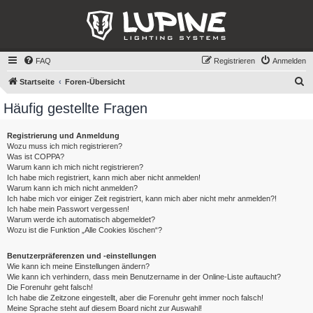
FAQ
Registrieren
Anmelden
S
Startseite
Foren-Übersicht
u
Häufig gestellte Fragen
c
h
Registrierung und Anmeldung
Wozu muss ich mich registrieren?
e
Was ist COPPA?
Warum kann ich mich nicht registrieren?
Ich habe mich registriert, kann mich aber nicht anmelden!
Warum kann ich mich nicht anmelden?
Ich habe mich vor einiger Zeit registriert, kann mich aber nicht mehr anmelden?!
Ich habe mein Passwort vergessen!
Warum werde ich automatisch abgemeldet?
Wozu ist die Funktion „Alle Cookies löschen“?
Benutzerpräferenzen und -einstellungen
Wie kann ich meine Einstellungen ändern?
Wie kann ich verhindern, dass mein Benutzername in der Online-Liste auftaucht?
Die Forenuhr geht falsch!
Ich habe die Zeitzone eingestellt, aber die Forenuhr geht immer noch falsch!
Meine Sprache steht auf diesem Board nicht zur Auswahl!