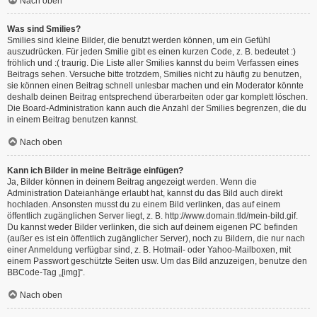
Nach oben
Was sind Smilies?
Smilies sind kleine Bilder, die benutzt werden können, um ein Gefühl
auszudrücken. Für jeden Smilie gibt es einen kurzen Code, z. B. bedeutet :)
fröhlich und :( traurig. Die Liste aller Smilies kannst du beim Verfassen eines
Beitrags sehen. Versuche bitte trotzdem, Smilies nicht zu häufig zu benutzen,
sie können einen Beitrag schnell unlesbar machen und ein Moderator könnte
deshalb deinen Beitrag entsprechend überarbeiten oder gar komplett löschen.
Die Board-Administration kann auch die Anzahl der Smilies begrenzen, die du
in einem Beitrag benutzen kannst.
Nach oben
Kann ich Bilder in meine Beiträge einfügen?
Ja, Bilder können in deinem Beitrag angezeigt werden. Wenn die
Administration Dateianhänge erlaubt hat, kannst du das Bild auch direkt
hochladen. Ansonsten musst du zu einem Bild verlinken, das auf einem
öffentlich zugänglichen Server liegt, z. B. http://www.domain.tld/mein-bild.gif.
Du kannst weder Bilder verlinken, die sich auf deinem eigenen PC befinden
(außer es ist ein öffentlich zugänglicher Server), noch zu Bildern, die nur nach
einer Anmeldung verfügbar sind, z. B. Hotmail- oder Yahoo-Mailboxen, mit
einem Passwort geschützte Seiten usw. Um das Bild anzuzeigen, benutze den
BBCode-Tag „[img]“.
Nach oben