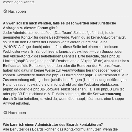
vorschlagen kannst.
Nach oben
An wen soll ich mich wenden, falls es Beschwerden oder juristische
Anfragen zu diesem Forum gibt?
Jeder Administrator, der auf der „Das Team“-Seite aufgeführt ist, ist ein
geeigneter Kontakt für deine Beschwerde. Wenn du so keine Antwort erhältst,
solltest du den Besitzer der Domain kontaktieren (führe dazu eine
„WHOIS“-Abfrage
durch) oder — falls diese Seite bei einem kostenlosen
Webhoster wie z. B. Yahoo!, free.fr, funpic.de usw. liegt — den Support oder
den Abuse-Kontakt des betreffenden Dienstes. Bitte beachte, dass phpBB
Limited (phpBB.com) und phpBB Deutschland e. V. (phpBB.de)
absolut keinen
Einfluss
auf die Benutzung oder den oder die Benutzer der Forensoftware
haben und dafür in keiner Weise zur Verantwortung herangezogen werden
können. Kontaktiere daher nie phpBB Limited oder phpBB Deutschland e. V. in
Zusammenhang mit jeglichen juristischen Fragen (Unterlassungserklärungen,
Haftungsfragen usw.), die
sich nicht direkt
auf die Websiten phpbb.com,
phpbb.de oder die phpBB-Software selbst beziehen. Falls du phpBB Limited
oder phpBB Deutschland e. V. E-Mails schreibst, die die
Softwarenutzung
durch Dritte
betreffen, so wirst du, wenn überhaupt, höchstens eine knappe
Antwort erhalten.
Nach oben
Wie kann ich einen Administrator des Boards kontaktieren?
Alle Benutzer des Boards können das Kontaktformular nutzen, wenn die