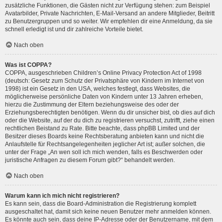
zusätzliche Funktionen, die Gästen nicht zur Verfügung stehen: zum Beispiel
Avatarbilder, Private Nachrichten, E-Mail-Versand an andere Mitglieder, Beitritt
zu Benutzergruppen und so weiter. Wir empfehlen dir eine Anmeldung, da sie
schnell erledigt ist und dir zahlreiche Vorteile bietet.
Nach oben
Was ist COPPA?
COPPA, ausgeschrieben Children’s Online Privacy Protection Act of 1998
(deutsch: Gesetz zum Schutz der Privatsphäre von Kindern im Internet von
1998) ist ein Gesetz in den USA, welches festlegt, dass Websites, die
möglicherweise persönliche Daten von Kindern unter 13 Jahren erheben,
hierzu die Zustimmung der Eltern beziehungsweise des oder der
Erziehungsberechtigten benötigen. Wenn du dir unsicher bist, ob dies auf dich
oder die Website, auf der du dich zu registrieren versuchst, zutrifft, ziehe einen
rechtlichen Beistand zu Rate. Bitte beachte, dass phpBB Limited und der
Besitzer dieses Boards keine Rechtsberatung anbieten kann und nicht die
Anlaufstelle für Rechtsangelegenheiten jeglicher Art ist; außer solchen, die
unter der Frage „An wen soll ich mich wenden, falls es Beschwerden oder
juristische Anfragen zu diesem Forum gibt?“ behandelt werden.
Nach oben
Warum kann ich mich nicht registrieren?
Es kann sein, dass die Board-Administration die Registrierung komplett
ausgeschaltet hat, damit sich keine neuen Benutzer mehr anmelden können.
Es könnte auch sein, dass deine IP-Adresse oder der Benutzername, mit dem