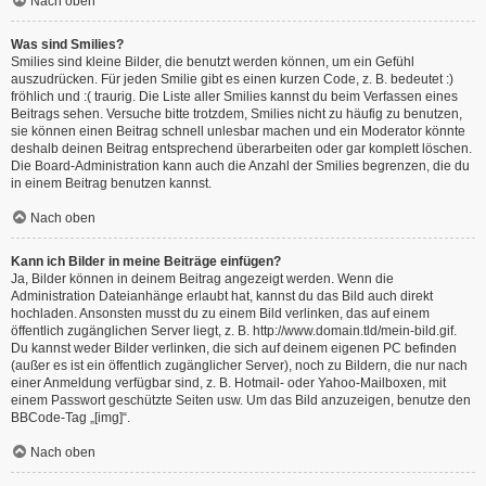
Nach oben
Was sind Smilies?
Smilies sind kleine Bilder, die benutzt werden können, um ein Gefühl
auszudrücken. Für jeden Smilie gibt es einen kurzen Code, z. B. bedeutet :)
fröhlich und :( traurig. Die Liste aller Smilies kannst du beim Verfassen eines
Beitrags sehen. Versuche bitte trotzdem, Smilies nicht zu häufig zu benutzen,
sie können einen Beitrag schnell unlesbar machen und ein Moderator könnte
deshalb deinen Beitrag entsprechend überarbeiten oder gar komplett löschen.
Die Board-Administration kann auch die Anzahl der Smilies begrenzen, die du
in einem Beitrag benutzen kannst.
Nach oben
Kann ich Bilder in meine Beiträge einfügen?
Ja, Bilder können in deinem Beitrag angezeigt werden. Wenn die
Administration Dateianhänge erlaubt hat, kannst du das Bild auch direkt
hochladen. Ansonsten musst du zu einem Bild verlinken, das auf einem
öffentlich zugänglichen Server liegt, z. B. http://www.domain.tld/mein-bild.gif.
Du kannst weder Bilder verlinken, die sich auf deinem eigenen PC befinden
(außer es ist ein öffentlich zugänglicher Server), noch zu Bildern, die nur nach
einer Anmeldung verfügbar sind, z. B. Hotmail- oder Yahoo-Mailboxen, mit
einem Passwort geschützte Seiten usw. Um das Bild anzuzeigen, benutze den
BBCode-Tag „[img]“.
Nach oben