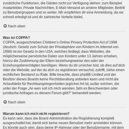
zusätzliche Funktionen, die Gästen nicht zur Verfügung stehen: zum Beispiel
Avatarbilder, Private Nachrichten, E-Mail-Versand an andere Mitglieder, Beitritt
zu Benutzergruppen und so weiter. Wir empfehlen dir eine Anmeldung, da sie
schnell erledigt ist und dir zahlreiche Vorteile bietet.
Nach oben
Was ist COPPA?
COPPA, ausgeschrieben Children’s Online Privacy Protection Act of 1998
(deutsch: Gesetz zum Schutz der Privatsphäre von Kindern im Internet von
1998) ist ein Gesetz in den USA, welches festlegt, dass Websites, die
möglicherweise persönliche Daten von Kindern unter 13 Jahren erheben,
hierzu die Zustimmung der Eltern beziehungsweise des oder der
Erziehungsberechtigten benötigen. Wenn du dir unsicher bist, ob dies auf dich
oder die Website, auf der du dich zu registrieren versuchst, zutrifft, ziehe einen
rechtlichen Beistand zu Rate. Bitte beachte, dass phpBB Limited und der
Besitzer dieses Boards keine Rechtsberatung anbieten kann und nicht die
Anlaufstelle für Rechtsangelegenheiten jeglicher Art ist; außer solchen, die
unter der Frage „An wen soll ich mich wenden, falls es Beschwerden oder
juristische Anfragen zu diesem Forum gibt?“ behandelt werden.
Nach oben
Warum kann ich mich nicht registrieren?
Es kann sein, dass die Board-Administration die Registrierung komplett
ausgeschaltet hat, damit sich keine neuen Benutzer mehr anmelden können.
Es könnte auch sein, dass deine IP-Adresse oder der Benutzername, mit dem