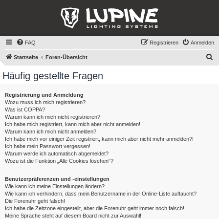
FAQ
Registrieren
Anmelden
S
Startseite
Foren-Übersicht
u
Häufig gestellte Fragen
c
h
Registrierung und Anmeldung
Wozu muss ich mich registrieren?
e
Was ist COPPA?
Warum kann ich mich nicht registrieren?
Ich habe mich registriert, kann mich aber nicht anmelden!
Warum kann ich mich nicht anmelden?
Ich habe mich vor einiger Zeit registriert, kann mich aber nicht mehr anmelden?!
Ich habe mein Passwort vergessen!
Warum werde ich automatisch abgemeldet?
Wozu ist die Funktion „Alle Cookies löschen“?
Benutzerpräferenzen und -einstellungen
Wie kann ich meine Einstellungen ändern?
Wie kann ich verhindern, dass mein Benutzername in der Online-Liste auftaucht?
Die Forenuhr geht falsch!
Ich habe die Zeitzone eingestellt, aber die Forenuhr geht immer noch falsch!
Meine Sprache steht auf diesem Board nicht zur Auswahl!