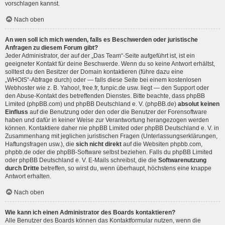
vorschlagen kannst.
Nach oben
An wen soll ich mich wenden, falls es Beschwerden oder juristische
Anfragen zu diesem Forum gibt?
Jeder Administrator, der auf der „Das Team“-Seite aufgeführt ist, ist ein
geeigneter Kontakt für deine Beschwerde. Wenn du so keine Antwort erhältst,
solltest du den Besitzer der Domain kontaktieren (führe dazu eine
„WHOIS“-Abfrage
durch) oder — falls diese Seite bei einem kostenlosen
Webhoster wie z. B. Yahoo!, free.fr, funpic.de usw. liegt — den Support oder
den Abuse-Kontakt des betreffenden Dienstes. Bitte beachte, dass phpBB
Limited (phpBB.com) und phpBB Deutschland e. V. (phpBB.de)
absolut keinen
Einfluss
auf die Benutzung oder den oder die Benutzer der Forensoftware
haben und dafür in keiner Weise zur Verantwortung herangezogen werden
können. Kontaktiere daher nie phpBB Limited oder phpBB Deutschland e. V. in
Zusammenhang mit jeglichen juristischen Fragen (Unterlassungserklärungen,
Haftungsfragen usw.), die
sich nicht direkt
auf die Websiten phpbb.com,
phpbb.de oder die phpBB-Software selbst beziehen. Falls du phpBB Limited
oder phpBB Deutschland e. V. E-Mails schreibst, die die
Softwarenutzung
durch Dritte
betreffen, so wirst du, wenn überhaupt, höchstens eine knappe
Antwort erhalten.
Nach oben
Wie kann ich einen Administrator des Boards kontaktieren?
Alle Benutzer des Boards können das Kontaktformular nutzen, wenn die