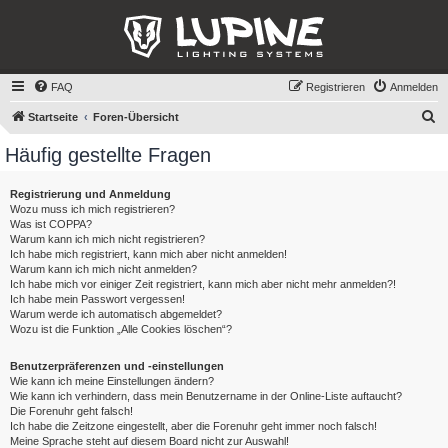
FAQ
Registrieren
Anmelden
S
Startseite
Foren-Übersicht
u
Häufig gestellte Fragen
c
h
Registrierung und Anmeldung
Wozu muss ich mich registrieren?
e
Was ist COPPA?
Warum kann ich mich nicht registrieren?
Ich habe mich registriert, kann mich aber nicht anmelden!
Warum kann ich mich nicht anmelden?
Ich habe mich vor einiger Zeit registriert, kann mich aber nicht mehr anmelden?!
Ich habe mein Passwort vergessen!
Warum werde ich automatisch abgemeldet?
Wozu ist die Funktion „Alle Cookies löschen“?
Benutzerpräferenzen und -einstellungen
Wie kann ich meine Einstellungen ändern?
Wie kann ich verhindern, dass mein Benutzername in der Online-Liste auftaucht?
Die Forenuhr geht falsch!
Ich habe die Zeitzone eingestellt, aber die Forenuhr geht immer noch falsch!
Meine Sprache steht auf diesem Board nicht zur Auswahl!