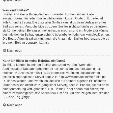
Nach oben
Was sind Smilies?
Smilies sind kleine Bilder, die benutzt werden können, um ein Gefühl
auszudrücken. Für jeden Smilie gibt es einen kurzen Code, z. B. bedeutet :)
fröhlich und :( traurig. Die Liste aller Smilies kannst du beim Verfassen eines
Beitrags sehen. Versuche bitte trotzdem, Smilies nicht zu häufig zu benutzen,
sie können einen Beitrag schnell unlesbar machen und ein Moderator könnte
deshalb deinen Beitrag entsprechend überarbeiten oder gar komplett löschen.
Die Board-Administration kann auch die Anzahl der Smilies begrenzen, die du
in einem Beitrag benutzen kannst.
Nach oben
Kann ich Bilder in meine Beiträge einfügen?
Ja, Bilder können in deinem Beitrag angezeigt werden. Wenn die
Administration Dateianhänge erlaubt hat, kannst du das Bild auch direkt
hochladen. Ansonsten musst du zu einem Bild verlinken, das auf einem
öffentlich zugänglichen Server liegt, z. B. http://www.domain.tld/mein-bild.gif.
Du kannst weder Bilder verlinken, die sich auf deinem eigenen PC befinden
(außer es ist ein öffentlich zugänglicher Server), noch zu Bildern, die nur nach
einer Anmeldung verfügbar sind, z. B. Hotmail- oder Yahoo-Mailboxen, mit
einem Passwort geschützte Seiten usw. Um das Bild anzuzeigen, benutze den
BBCode-Tag „[img]“.
Nach oben