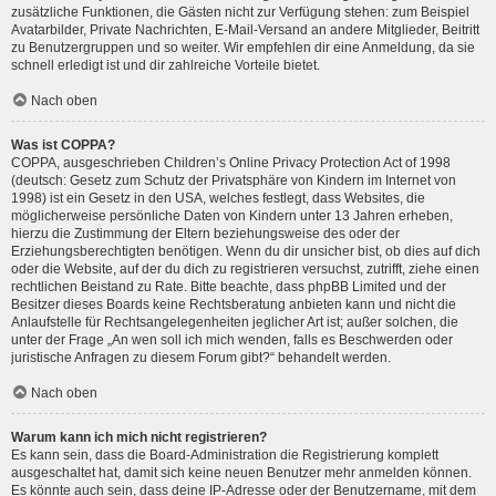
zusätzliche Funktionen, die Gästen nicht zur Verfügung stehen: zum Beispiel
Avatarbilder, Private Nachrichten, E-Mail-Versand an andere Mitglieder, Beitritt
zu Benutzergruppen und so weiter. Wir empfehlen dir eine Anmeldung, da sie
schnell erledigt ist und dir zahlreiche Vorteile bietet.
Nach oben
Was ist COPPA?
COPPA, ausgeschrieben Children’s Online Privacy Protection Act of 1998
(deutsch: Gesetz zum Schutz der Privatsphäre von Kindern im Internet von
1998) ist ein Gesetz in den USA, welches festlegt, dass Websites, die
möglicherweise persönliche Daten von Kindern unter 13 Jahren erheben,
hierzu die Zustimmung der Eltern beziehungsweise des oder der
Erziehungsberechtigten benötigen. Wenn du dir unsicher bist, ob dies auf dich
oder die Website, auf der du dich zu registrieren versuchst, zutrifft, ziehe einen
rechtlichen Beistand zu Rate. Bitte beachte, dass phpBB Limited und der
Besitzer dieses Boards keine Rechtsberatung anbieten kann und nicht die
Anlaufstelle für Rechtsangelegenheiten jeglicher Art ist; außer solchen, die
unter der Frage „An wen soll ich mich wenden, falls es Beschwerden oder
juristische Anfragen zu diesem Forum gibt?“ behandelt werden.
Nach oben
Warum kann ich mich nicht registrieren?
Es kann sein, dass die Board-Administration die Registrierung komplett
ausgeschaltet hat, damit sich keine neuen Benutzer mehr anmelden können.
Es könnte auch sein, dass deine IP-Adresse oder der Benutzername, mit dem