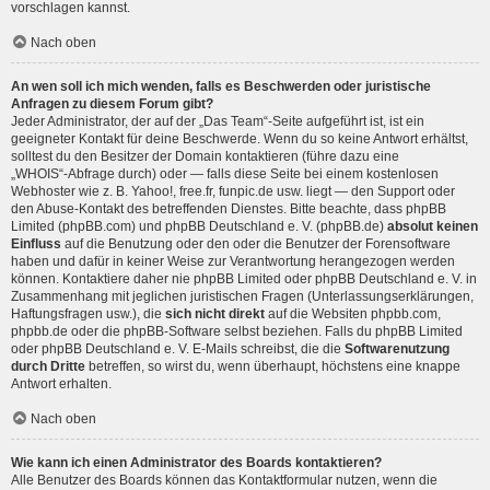
vorschlagen kannst.
Nach oben
An wen soll ich mich wenden, falls es Beschwerden oder juristische
Anfragen zu diesem Forum gibt?
Jeder Administrator, der auf der „Das Team“-Seite aufgeführt ist, ist ein
geeigneter Kontakt für deine Beschwerde. Wenn du so keine Antwort erhältst,
solltest du den Besitzer der Domain kontaktieren (führe dazu eine
„WHOIS“-Abfrage
durch) oder — falls diese Seite bei einem kostenlosen
Webhoster wie z. B. Yahoo!, free.fr, funpic.de usw. liegt — den Support oder
den Abuse-Kontakt des betreffenden Dienstes. Bitte beachte, dass phpBB
Limited (phpBB.com) und phpBB Deutschland e. V. (phpBB.de)
absolut keinen
Einfluss
auf die Benutzung oder den oder die Benutzer der Forensoftware
haben und dafür in keiner Weise zur Verantwortung herangezogen werden
können. Kontaktiere daher nie phpBB Limited oder phpBB Deutschland e. V. in
Zusammenhang mit jeglichen juristischen Fragen (Unterlassungserklärungen,
Haftungsfragen usw.), die
sich nicht direkt
auf die Websiten phpbb.com,
phpbb.de oder die phpBB-Software selbst beziehen. Falls du phpBB Limited
oder phpBB Deutschland e. V. E-Mails schreibst, die die
Softwarenutzung
durch Dritte
betreffen, so wirst du, wenn überhaupt, höchstens eine knappe
Antwort erhalten.
Nach oben
Wie kann ich einen Administrator des Boards kontaktieren?
Alle Benutzer des Boards können das Kontaktformular nutzen, wenn die