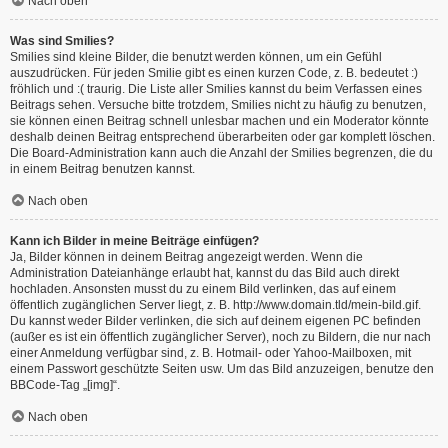
Nach oben
Was sind Smilies?
Smilies sind kleine Bilder, die benutzt werden können, um ein Gefühl
auszudrücken. Für jeden Smilie gibt es einen kurzen Code, z. B. bedeutet :)
fröhlich und :( traurig. Die Liste aller Smilies kannst du beim Verfassen eines
Beitrags sehen. Versuche bitte trotzdem, Smilies nicht zu häufig zu benutzen,
sie können einen Beitrag schnell unlesbar machen und ein Moderator könnte
deshalb deinen Beitrag entsprechend überarbeiten oder gar komplett löschen.
Die Board-Administration kann auch die Anzahl der Smilies begrenzen, die du
in einem Beitrag benutzen kannst.
Nach oben
Kann ich Bilder in meine Beiträge einfügen?
Ja, Bilder können in deinem Beitrag angezeigt werden. Wenn die
Administration Dateianhänge erlaubt hat, kannst du das Bild auch direkt
hochladen. Ansonsten musst du zu einem Bild verlinken, das auf einem
öffentlich zugänglichen Server liegt, z. B. http://www.domain.tld/mein-bild.gif.
Du kannst weder Bilder verlinken, die sich auf deinem eigenen PC befinden
(außer es ist ein öffentlich zugänglicher Server), noch zu Bildern, die nur nach
einer Anmeldung verfügbar sind, z. B. Hotmail- oder Yahoo-Mailboxen, mit
einem Passwort geschützte Seiten usw. Um das Bild anzuzeigen, benutze den
BBCode-Tag „[img]“.
Nach oben