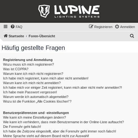
FAQ
Registrieren
Anmelden
S
Startseite
Foren-Übersicht
u
Häufig gestellte Fragen
c
h
Registrierung und Anmeldung
Wozu muss ich mich registrieren?
e
Was ist COPPA?
Warum kann ich mich nicht registrieren?
Ich habe mich registriert, kann mich aber nicht anmelden!
Warum kann ich mich nicht anmelden?
Ich habe mich vor einiger Zeit registriert, kann mich aber nicht mehr anmelden?!
Ich habe mein Passwort vergessen!
Warum werde ich automatisch abgemeldet?
Wozu ist die Funktion „Alle Cookies löschen“?
Benutzerpräferenzen und -einstellungen
Wie kann ich meine Einstellungen ändern?
Wie kann ich verhindern, dass mein Benutzername in der Online-Liste auftaucht?
Die Forenuhr geht falsch!
Ich habe die Zeitzone eingestellt, aber die Forenuhr geht immer noch falsch!
Meine Sprache steht auf diesem Board nicht zur Auswahl!