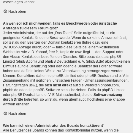
vorschlagen kannst.
Nach oben
An wen soll ich mich wenden, falls es Beschwerden oder juristische
Anfragen zu diesem Forum gibt?
Jeder Administrator, der auf der „Das Team“-Seite aufgeführt ist, ist ein
geeigneter Kontakt für deine Beschwerde. Wenn du so keine Antwort erhältst,
solltest du den Besitzer der Domain kontaktieren (führe dazu eine
„WHOIS“-Abfrage
durch) oder — falls diese Seite bei einem kostenlosen
Webhoster wie z. B. Yahoo!, free.fr, funpic.de usw. liegt — den Support oder
den Abuse-Kontakt des betreffenden Dienstes. Bitte beachte, dass phpBB
Limited (phpBB.com) und phpBB Deutschland e. V. (phpBB.de)
absolut keinen
Einfluss
auf die Benutzung oder den oder die Benutzer der Forensoftware
haben und dafür in keiner Weise zur Verantwortung herangezogen werden
können. Kontaktiere daher nie phpBB Limited oder phpBB Deutschland e. V. in
Zusammenhang mit jeglichen juristischen Fragen (Unterlassungserklärungen,
Haftungsfragen usw.), die
sich nicht direkt
auf die Websiten phpbb.com,
phpbb.de oder die phpBB-Software selbst beziehen. Falls du phpBB Limited
oder phpBB Deutschland e. V. E-Mails schreibst, die die
Softwarenutzung
durch Dritte
betreffen, so wirst du, wenn überhaupt, höchstens eine knappe
Antwort erhalten.
Nach oben
Wie kann ich einen Administrator des Boards kontaktieren?
Alle Benutzer des Boards können das Kontaktformular nutzen, wenn die