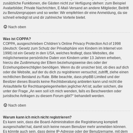
zusätzliche Funktionen, die Gästen nicht zur Verfügung stehen: zum Beispiel
Avatarbilder, Private Nachrichten, E-Mail-Versand an andere Mitglieder, Beitritt
zu Benutzergruppen und so weiter. Wir empfehlen dir eine Anmeldung, da sie
schnell erledigt ist und dir zahlreiche Vorteile bietet.
Nach oben
Was ist COPPA?
COPPA, ausgeschrieben Children’s Online Privacy Protection Act of 1998
(deutsch: Gesetz zum Schutz der Privatsphäre von Kindern im Internet von
1998) ist ein Gesetz in den USA, welches festlegt, dass Websites, die
möglicherweise persönliche Daten von Kindern unter 13 Jahren erheben,
hierzu die Zustimmung der Eltern beziehungsweise des oder der
Erziehungsberechtigten benötigen. Wenn du dir unsicher bist, ob dies auf dich
oder die Website, auf der du dich zu registrieren versuchst, zutrifft, ziehe einen
rechtlichen Beistand zu Rate. Bitte beachte, dass phpBB Limited und der
Besitzer dieses Boards keine Rechtsberatung anbieten kann und nicht die
Anlaufstelle für Rechtsangelegenheiten jeglicher Art ist; außer solchen, die
unter der Frage „An wen soll ich mich wenden, falls es Beschwerden oder
juristische Anfragen zu diesem Forum gibt?“ behandelt werden.
Nach oben
Warum kann ich mich nicht registrieren?
Es kann sein, dass die Board-Administration die Registrierung komplett
ausgeschaltet hat, damit sich keine neuen Benutzer mehr anmelden können.
Es könnte auch sein, dass deine IP-Adresse oder der Benutzername, mit dem