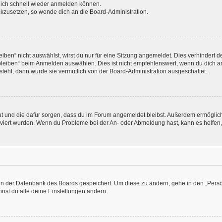
 dich schnell wieder anmelden können.
ückzusetzen, so wende dich an die Board-Administration.
en“ nicht auswählst, wirst du nur für eine Sitzung angemeldet. Dies verhindert 
leiben“ beim Anmelden auswählen. Dies ist nicht empfehlenswert, wenn du dich an
 steht, dann wurde sie vermutlich von der Board-Administration ausgeschaltet.
 hat und die dafür sorgen, dass du im Forum angemeldet bleibst. Außerdem ermögli
tiviert wurden. Wenn du Probleme bei der An- oder Abmeldung hast, kann es helfen
n in der Datenbank des Boards gespeichert. Um diese zu ändern, gehe in den „Persö
nst du alle deine Einstellungen ändern.