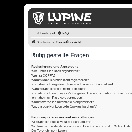
Schnellzugriff
FAQ
Startseite
Foren-Übersicht
Häufig gestellte Fragen
Registrierung und Anmeldung
Wozu muss ich mich registrieren?
Was ist COPPA?
Warum kann ich mich nicht registrieren?
Ich habe mich registriert, kann mich aber nicht anmelden!
Warum kann ich mich nicht anmelden?
Ich habe mich vor einiger Zeit registriert, kann mich aber nicht mehr 
Ich habe mein Passwort vergessen!
Warum werde ich automatisch abgemeldet?
Wozu ist die Funktion „Alle Cookies löschen“?
Benutzerpräferenzen und -einstellungen
Wie kann ich meine Einstellungen ändern?
Wie kann ich verhindern, dass mein Benutzername in der Online-Liste 
Die Forenuhr geht falsch!