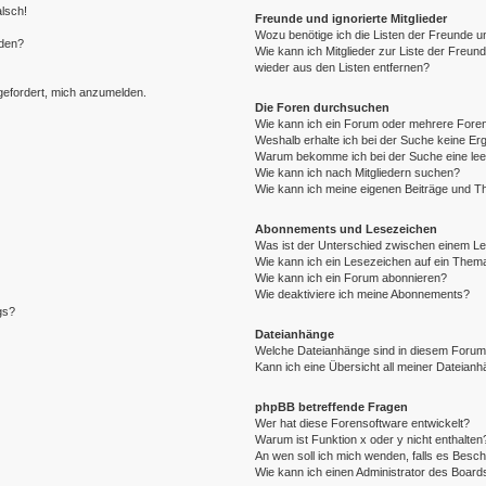
alsch!
Freunde und ignorierte Mitglieder
Wozu benötige ich die Listen der Freunde un
rden?
Wie kann ich Mitglieder zur Liste der Freund
wieder aus den Listen entfernen?
fgefordert, mich anzumelden.
Die Foren durchsuchen
Wie kann ich ein Forum oder mehrere For
Weshalb erhalte ich bei der Suche keine Er
Warum bekomme ich bei der Suche eine lee
Wie kann ich nach Mitgliedern suchen?
Wie kann ich meine eigenen Beiträge und T
Abonnements und Lesezeichen
Was ist der Unterschied zwischen einem L
Wie kann ich ein Lesezeichen auf ein Them
Wie kann ich ein Forum abonnieren?
Wie deaktiviere ich meine Abonnements?
gs?
Dateianhänge
Welche Dateianhänge sind in diesem Forum
Kann ich eine Übersicht all meiner Dateian
phpBB betreffende Fragen
Wer hat diese Forensoftware entwickelt?
Warum ist Funktion x oder y nicht enthalten
An wen soll ich mich wenden, falls es Besc
Wie kann ich einen Administrator des Board