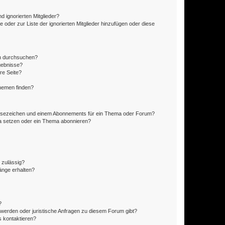
d ignorierten Mitglieder?
e oder zur Liste der ignorierten Mitglieder hinzufügen oder diese
en durchsuchen?
gebnisse?
re Seite?
hemen finden?
esezeichen und einem Abonnements für ein Thema oder Forum?
a setzen oder ein Thema abonnieren?
 zulässig?
hänge erhalten?
?
hwerden oder juristische Anfragen zu diesem Forum gibt?
s kontaktieren?