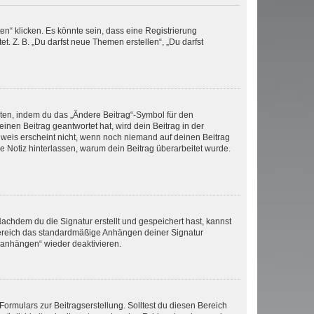
n“ klicken. Es könnte sein, dass eine Registrierung
t. Z. B. „Du darfst neue Themen erstellen“, „Du darfst
iten, indem du das „Ändere Beitrag“-Symbol für den
inen Beitrag geantwortet hat, wird dein Beitrag in der
nweis erscheint nicht, wenn noch niemand auf deinen Beitrag
ne Notiz hinterlassen, warum dein Beitrag überarbeitet wurde.
chdem du die Signatur erstellt und gespeichert hast, kannst
Bereich das standardmäßige Anhängen deiner Signatur
r anhängen“ wieder deaktivieren.
ormulars zur Beitragserstellung. Solltest du diesen Bereich