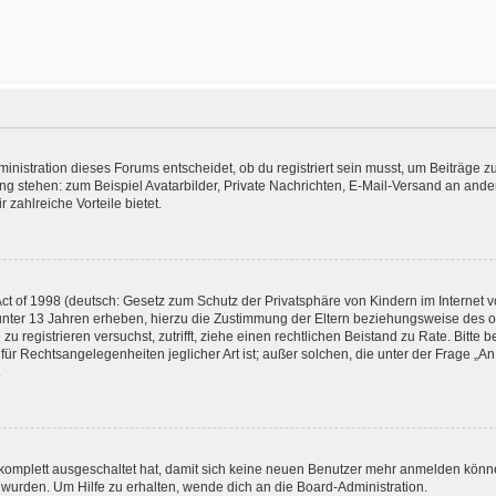
istration dieses Forums entscheidet, ob du registriert sein musst, um Beiträge zu s
ung stehen: zum Beispiel Avatarbilder, Private Nachrichten, E-Mail-Versand an ander
 zahlreiche Vorteile bietet.
t of 1998 (deutsch: Gesetz zum Schutz der Privatsphäre von Kindern im Internet vo
unter 13 Jahren erheben, hierzu die Zustimmung der Eltern beziehungsweise des o
h zu registrieren versuchst, zutrifft, ziehe einen rechtlichen Beistand zu Rate. Bit
für Rechtsangelegenheiten jeglicher Art ist; außer solchen, die unter der Frage „
.
g komplett ausgeschaltet hat, damit sich keine neuen Benutzer mehr anmelden könn
 wurden. Um Hilfe zu erhalten, wende dich an die Board-Administration.