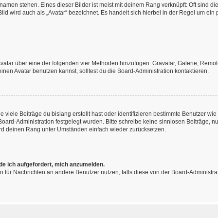
amen stehen. Eines dieser Bilder ist meist mit deinem Rang verknüpft: Oft sind di
ld wird auch als „Avatar“ bezeichnet. Es handelt sich hierbei in der Regel um ein
 Avatar über eine der folgenden vier Methoden hinzufügen: Gravatar, Galerie, Rem
en Avatar benutzen kannst, solltest du die Board-Administration kontaktieren.
viele Beiträge du bislang erstellt hast oder identifizieren bestimmte Benutzer w
 Board-Administration festgelegt wurden. Bitte schreibe keine sinnlosen Beiträge
wird deinen Rang unter Umständen einfach wieder zurücksetzen.
rde ich aufgefordert, mich anzumelden.
ion für Nachrichten an andere Benutzer nutzen, falls diese von der Board-Administ