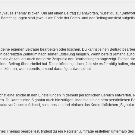
„Neues Thema“ klicken. Um auf einen Beitrag zu antworten, musst du auf „Antworte
e Berechtigungen sind jeweils am Ende der Foren- und der Beitragsansicht aufgeliste
r deine eigenen Beiträge bearbeiten oder löschen. Du kannst einen Beitrag bearbe
inen begrenzten Zeitraum nach seiner Erstellung möglich. Wenn bereits jemand auf de
 die Anzahl als auch der letzte Zeitpunkt der Bearbeitungen angezeigt. Dieser Hi
en Beitrag überarbeitet hat. Diese können jedoch, falls sie es für nötig halten, ei
hen können, wenn bereits jemand darauf geantwortet hat.
st eine solche in den Einstellungen in deinem persönlichen Bereich entwerfen. Na
eren. Du kannst eine Signatur auch hinzufügen, indem du in deinem persönlichen 
atur verfassen möchtest, so kannst du dort einfach das Kontrollkästchen „Signatu
s Themas bearbeitest, findest du ein Register „Umfrage erstellen“ unterhalb des F