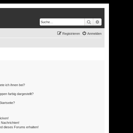
Suche
Erweiterte Suche
Registrieren
Anmelden
ete ich ihnen bei?
en farbig dargestellt?
tartseite?
icken!
 Nachrichten!
ed dieses Forums erhalten!