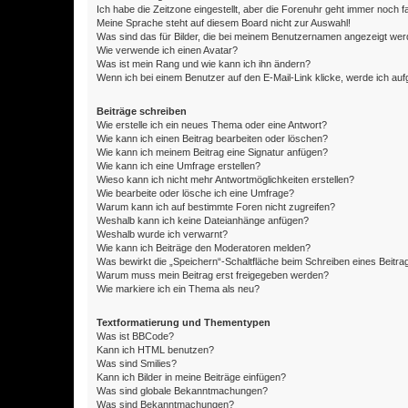
Ich habe die Zeitzone eingestellt, aber die Forenuhr geht immer noch f
Meine Sprache steht auf diesem Board nicht zur Auswahl!
Was sind das für Bilder, die bei meinem Benutzernamen angezeigt we
Wie verwende ich einen Avatar?
Was ist mein Rang und wie kann ich ihn ändern?
Wenn ich bei einem Benutzer auf den E-Mail-Link klicke, werde ich au
Beiträge schreiben
Wie erstelle ich ein neues Thema oder eine Antwort?
Wie kann ich einen Beitrag bearbeiten oder löschen?
Wie kann ich meinem Beitrag eine Signatur anfügen?
Wie kann ich eine Umfrage erstellen?
Wieso kann ich nicht mehr Antwortmöglichkeiten erstellen?
Wie bearbeite oder lösche ich eine Umfrage?
Warum kann ich auf bestimmte Foren nicht zugreifen?
Weshalb kann ich keine Dateianhänge anfügen?
Weshalb wurde ich verwarnt?
Wie kann ich Beiträge den Moderatoren melden?
Was bewirkt die „Speichern“-Schaltfläche beim Schreiben eines Beitra
Warum muss mein Beitrag erst freigegeben werden?
Wie markiere ich ein Thema als neu?
Textformatierung und Thementypen
Was ist BBCode?
Kann ich HTML benutzen?
Was sind Smilies?
Kann ich Bilder in meine Beiträge einfügen?
Was sind globale Bekanntmachungen?
Was sind Bekanntmachungen?