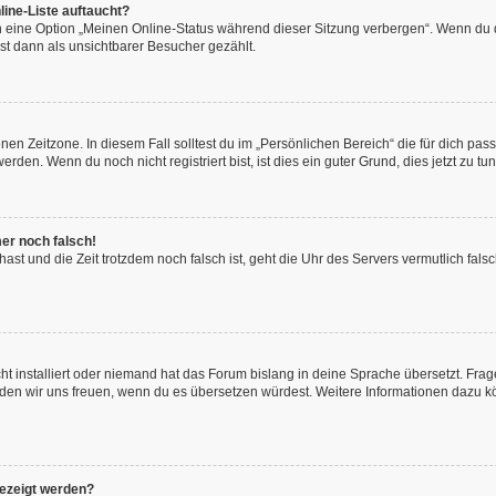
ine-Liste auftaucht?
n eine Option „Meinen Online-Status während dieser Sitzung verbergen“. Wenn du d
st dann als unsichtbarer Besucher gezählt.
en Zeitzone. In diesem Fall solltest du im „Persönlichen Bereich“ die für dich passe
den. Wenn du noch nicht registriert bist, ist dies ein guter Grund, dies jetzt zu tun
mer noch falsch!
t hast und die Zeit trotzdem noch falsch ist, geht die Uhr des Servers vermutlich fal
t installiert oder niemand hat das Forum bislang in deine Sprache übersetzt. Frag
, würden wir uns freuen, wenn du es übersetzen würdest. Weitere Informationen dazu
gezeigt werden?