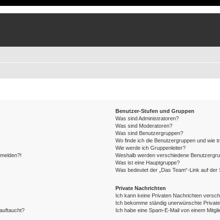
Benutzer-Stufen und Gruppen
Was sind Administratoren?
Was sind Moderatoren?
Was sind Benutzergruppen?
Wo finde ich die Benutzergruppen und wie tr
Wie werde ich Gruppenleiter?
anmelden?!
Weshalb werden verschiedene Benutzergrupp
Was ist eine Hauptgruppe?
Was bedeutet der „Das Team“-Link auf der S
Private Nachrichten
Ich kann keine Privaten Nachrichten versch
Ich bekomme ständig unerwünschte Private
auftaucht?
Ich habe eine Spam-E-Mail von einem Mitgli