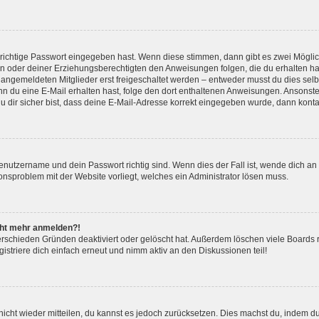
 richtige Passwort eingegeben hast. Wenn diese stimmen, dann gibt es zwei Mögl
tern oder deiner Erziehungsberechtigten den Anweisungen folgen, die du erhalten ha
u angemeldeten Mitglieder erst freigeschaltet werden – entweder musst du dies selbs
. Wenn du eine E-Mail erhalten hast, folge den dort enthaltenen Anweisungen. Ansons
 dir sicher bist, dass deine E-Mail-Adresse korrekt eingegeben wurde, dann kontak
Benutzername und dein Passwort richtig sind. Wenn dies der Fall ist, wende dich a
ionsproblem mit der Website vorliegt, welches ein Administrator lösen muss.
icht mehr anmelden?!
erschieden Gründen deaktiviert oder gelöscht hat. Außerdem löschen viele Boards r
triere dich einfach erneut und nimm aktiv an den Diskussionen teil!
 nicht wieder mitteilen, du kannst es jedoch zurücksetzen. Dies machst du, indem 