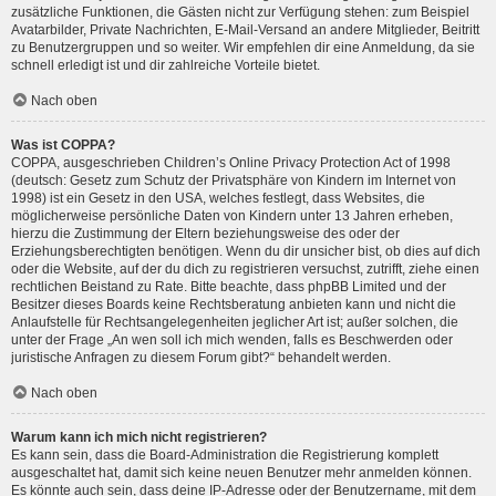
zusätzliche Funktionen, die Gästen nicht zur Verfügung stehen: zum Beispiel
Avatarbilder, Private Nachrichten, E-Mail-Versand an andere Mitglieder, Beitritt
zu Benutzergruppen und so weiter. Wir empfehlen dir eine Anmeldung, da sie
schnell erledigt ist und dir zahlreiche Vorteile bietet.
Nach oben
Was ist COPPA?
COPPA, ausgeschrieben Children’s Online Privacy Protection Act of 1998
(deutsch: Gesetz zum Schutz der Privatsphäre von Kindern im Internet von
1998) ist ein Gesetz in den USA, welches festlegt, dass Websites, die
möglicherweise persönliche Daten von Kindern unter 13 Jahren erheben,
hierzu die Zustimmung der Eltern beziehungsweise des oder der
Erziehungsberechtigten benötigen. Wenn du dir unsicher bist, ob dies auf dich
oder die Website, auf der du dich zu registrieren versuchst, zutrifft, ziehe einen
rechtlichen Beistand zu Rate. Bitte beachte, dass phpBB Limited und der
Besitzer dieses Boards keine Rechtsberatung anbieten kann und nicht die
Anlaufstelle für Rechtsangelegenheiten jeglicher Art ist; außer solchen, die
unter der Frage „An wen soll ich mich wenden, falls es Beschwerden oder
juristische Anfragen zu diesem Forum gibt?“ behandelt werden.
Nach oben
Warum kann ich mich nicht registrieren?
Es kann sein, dass die Board-Administration die Registrierung komplett
ausgeschaltet hat, damit sich keine neuen Benutzer mehr anmelden können.
Es könnte auch sein, dass deine IP-Adresse oder der Benutzername, mit dem