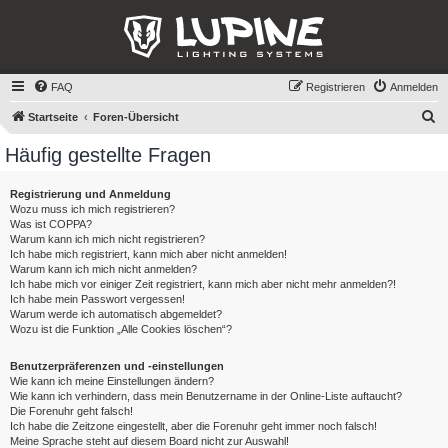
FAQ
Registrieren
Anmelden
S
Startseite
Foren-Übersicht
u
Häufig gestellte Fragen
c
h
Registrierung und Anmeldung
Wozu muss ich mich registrieren?
e
Was ist COPPA?
Warum kann ich mich nicht registrieren?
Ich habe mich registriert, kann mich aber nicht anmelden!
Warum kann ich mich nicht anmelden?
Ich habe mich vor einiger Zeit registriert, kann mich aber nicht mehr anmelden?!
Ich habe mein Passwort vergessen!
Warum werde ich automatisch abgemeldet?
Wozu ist die Funktion „Alle Cookies löschen“?
Benutzerpräferenzen und -einstellungen
Wie kann ich meine Einstellungen ändern?
Wie kann ich verhindern, dass mein Benutzername in der Online-Liste auftaucht?
Die Forenuhr geht falsch!
Ich habe die Zeitzone eingestellt, aber die Forenuhr geht immer noch falsch!
Meine Sprache steht auf diesem Board nicht zur Auswahl!