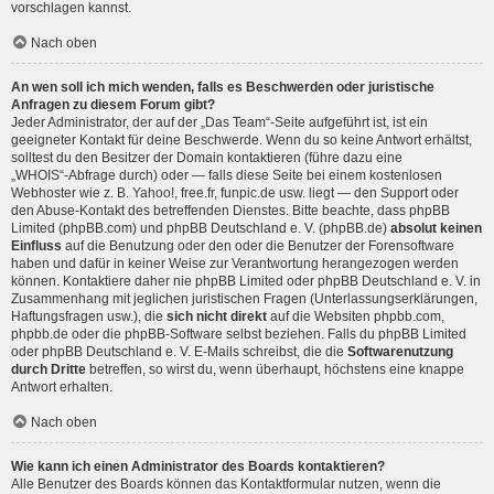
vorschlagen kannst.
Nach oben
An wen soll ich mich wenden, falls es Beschwerden oder juristische
Anfragen zu diesem Forum gibt?
Jeder Administrator, der auf der „Das Team“-Seite aufgeführt ist, ist ein
geeigneter Kontakt für deine Beschwerde. Wenn du so keine Antwort erhältst,
solltest du den Besitzer der Domain kontaktieren (führe dazu eine
„WHOIS“-Abfrage
durch) oder — falls diese Seite bei einem kostenlosen
Webhoster wie z. B. Yahoo!, free.fr, funpic.de usw. liegt — den Support oder
den Abuse-Kontakt des betreffenden Dienstes. Bitte beachte, dass phpBB
Limited (phpBB.com) und phpBB Deutschland e. V. (phpBB.de)
absolut keinen
Einfluss
auf die Benutzung oder den oder die Benutzer der Forensoftware
haben und dafür in keiner Weise zur Verantwortung herangezogen werden
können. Kontaktiere daher nie phpBB Limited oder phpBB Deutschland e. V. in
Zusammenhang mit jeglichen juristischen Fragen (Unterlassungserklärungen,
Haftungsfragen usw.), die
sich nicht direkt
auf die Websiten phpbb.com,
phpbb.de oder die phpBB-Software selbst beziehen. Falls du phpBB Limited
oder phpBB Deutschland e. V. E-Mails schreibst, die die
Softwarenutzung
durch Dritte
betreffen, so wirst du, wenn überhaupt, höchstens eine knappe
Antwort erhalten.
Nach oben
Wie kann ich einen Administrator des Boards kontaktieren?
Alle Benutzer des Boards können das Kontaktformular nutzen, wenn die