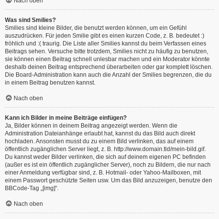
Nach oben
Was sind Smilies?
Smilies sind kleine Bilder, die benutzt werden können, um ein Gefühl
auszudrücken. Für jeden Smilie gibt es einen kurzen Code, z. B. bedeutet :)
fröhlich und :( traurig. Die Liste aller Smilies kannst du beim Verfassen eines
Beitrags sehen. Versuche bitte trotzdem, Smilies nicht zu häufig zu benutzen,
sie können einen Beitrag schnell unlesbar machen und ein Moderator könnte
deshalb deinen Beitrag entsprechend überarbeiten oder gar komplett löschen.
Die Board-Administration kann auch die Anzahl der Smilies begrenzen, die du
in einem Beitrag benutzen kannst.
Nach oben
Kann ich Bilder in meine Beiträge einfügen?
Ja, Bilder können in deinem Beitrag angezeigt werden. Wenn die
Administration Dateianhänge erlaubt hat, kannst du das Bild auch direkt
hochladen. Ansonsten musst du zu einem Bild verlinken, das auf einem
öffentlich zugänglichen Server liegt, z. B. http://www.domain.tld/mein-bild.gif.
Du kannst weder Bilder verlinken, die sich auf deinem eigenen PC befinden
(außer es ist ein öffentlich zugänglicher Server), noch zu Bildern, die nur nach
einer Anmeldung verfügbar sind, z. B. Hotmail- oder Yahoo-Mailboxen, mit
einem Passwort geschützte Seiten usw. Um das Bild anzuzeigen, benutze den
BBCode-Tag „[img]“.
Nach oben