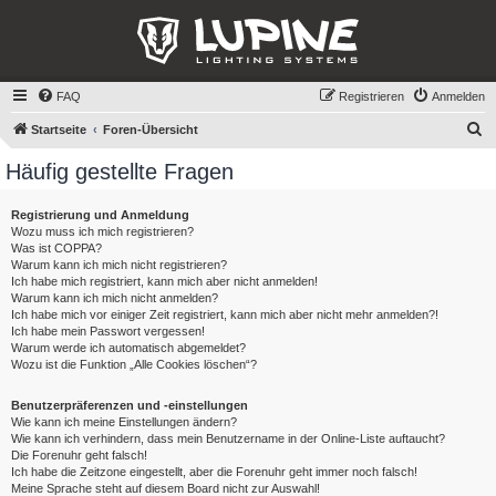
FAQ
Registrieren
Anmelden
S
Startseite
Foren-Übersicht
u
Häufig gestellte Fragen
c
h
Registrierung und Anmeldung
Wozu muss ich mich registrieren?
e
Was ist COPPA?
Warum kann ich mich nicht registrieren?
Ich habe mich registriert, kann mich aber nicht anmelden!
Warum kann ich mich nicht anmelden?
Ich habe mich vor einiger Zeit registriert, kann mich aber nicht mehr anmelden?!
Ich habe mein Passwort vergessen!
Warum werde ich automatisch abgemeldet?
Wozu ist die Funktion „Alle Cookies löschen“?
Benutzerpräferenzen und -einstellungen
Wie kann ich meine Einstellungen ändern?
Wie kann ich verhindern, dass mein Benutzername in der Online-Liste auftaucht?
Die Forenuhr geht falsch!
Ich habe die Zeitzone eingestellt, aber die Forenuhr geht immer noch falsch!
Meine Sprache steht auf diesem Board nicht zur Auswahl!