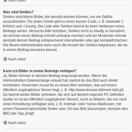
Nach oben
Was sind Smilies?
Smilies sind kleine Bilder, die benutzt werden können, um ein Gefühl
auszudrücken. Für jeden Smilie gibt es einen kurzen Code, z. B. bedeutet :)
fröhlich und :( traurig. Die Liste aller Smilies kannst du beim Verfassen eines
Beitrags sehen. Versuche bitte trotzdem, Smilies nicht zu häufig zu benutzen,
sie können einen Beitrag schnell unlesbar machen und ein Moderator könnte
deshalb deinen Beitrag entsprechend überarbeiten oder gar komplett löschen.
Die Board-Administration kann auch die Anzahl der Smilies begrenzen, die du
in einem Beitrag benutzen kannst.
Nach oben
Kann ich Bilder in meine Beiträge einfügen?
Ja, Bilder können in deinem Beitrag angezeigt werden. Wenn die
Administration Dateianhänge erlaubt hat, kannst du das Bild auch direkt
hochladen. Ansonsten musst du zu einem Bild verlinken, das auf einem
öffentlich zugänglichen Server liegt, z. B. http://www.domain.tld/mein-bild.gif.
Du kannst weder Bilder verlinken, die sich auf deinem eigenen PC befinden
(außer es ist ein öffentlich zugänglicher Server), noch zu Bildern, die nur nach
einer Anmeldung verfügbar sind, z. B. Hotmail- oder Yahoo-Mailboxen, mit
einem Passwort geschützte Seiten usw. Um das Bild anzuzeigen, benutze den
BBCode-Tag „[img]“.
Nach oben