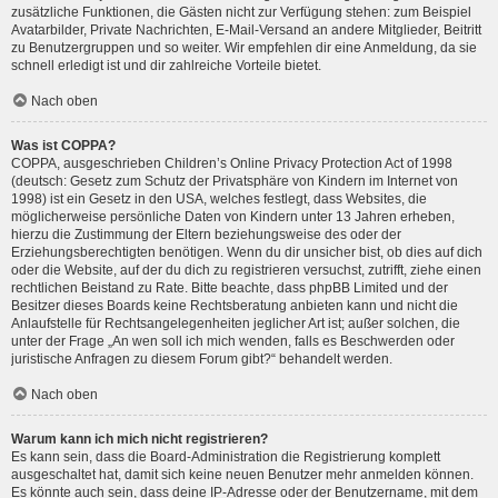
zusätzliche Funktionen, die Gästen nicht zur Verfügung stehen: zum Beispiel
Avatarbilder, Private Nachrichten, E-Mail-Versand an andere Mitglieder, Beitritt
zu Benutzergruppen und so weiter. Wir empfehlen dir eine Anmeldung, da sie
schnell erledigt ist und dir zahlreiche Vorteile bietet.
Nach oben
Was ist COPPA?
COPPA, ausgeschrieben Children’s Online Privacy Protection Act of 1998
(deutsch: Gesetz zum Schutz der Privatsphäre von Kindern im Internet von
1998) ist ein Gesetz in den USA, welches festlegt, dass Websites, die
möglicherweise persönliche Daten von Kindern unter 13 Jahren erheben,
hierzu die Zustimmung der Eltern beziehungsweise des oder der
Erziehungsberechtigten benötigen. Wenn du dir unsicher bist, ob dies auf dich
oder die Website, auf der du dich zu registrieren versuchst, zutrifft, ziehe einen
rechtlichen Beistand zu Rate. Bitte beachte, dass phpBB Limited und der
Besitzer dieses Boards keine Rechtsberatung anbieten kann und nicht die
Anlaufstelle für Rechtsangelegenheiten jeglicher Art ist; außer solchen, die
unter der Frage „An wen soll ich mich wenden, falls es Beschwerden oder
juristische Anfragen zu diesem Forum gibt?“ behandelt werden.
Nach oben
Warum kann ich mich nicht registrieren?
Es kann sein, dass die Board-Administration die Registrierung komplett
ausgeschaltet hat, damit sich keine neuen Benutzer mehr anmelden können.
Es könnte auch sein, dass deine IP-Adresse oder der Benutzername, mit dem