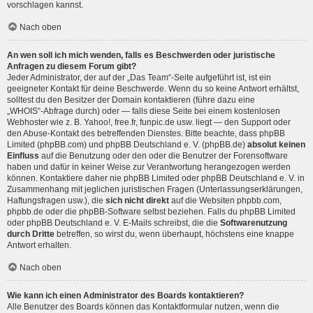
vorschlagen kannst.
Nach oben
An wen soll ich mich wenden, falls es Beschwerden oder juristische
Anfragen zu diesem Forum gibt?
Jeder Administrator, der auf der „Das Team“-Seite aufgeführt ist, ist ein
geeigneter Kontakt für deine Beschwerde. Wenn du so keine Antwort erhältst,
solltest du den Besitzer der Domain kontaktieren (führe dazu eine
„WHOIS“-Abfrage
durch) oder — falls diese Seite bei einem kostenlosen
Webhoster wie z. B. Yahoo!, free.fr, funpic.de usw. liegt — den Support oder
den Abuse-Kontakt des betreffenden Dienstes. Bitte beachte, dass phpBB
Limited (phpBB.com) und phpBB Deutschland e. V. (phpBB.de)
absolut keinen
Einfluss
auf die Benutzung oder den oder die Benutzer der Forensoftware
haben und dafür in keiner Weise zur Verantwortung herangezogen werden
können. Kontaktiere daher nie phpBB Limited oder phpBB Deutschland e. V. in
Zusammenhang mit jeglichen juristischen Fragen (Unterlassungserklärungen,
Haftungsfragen usw.), die
sich nicht direkt
auf die Websiten phpbb.com,
phpbb.de oder die phpBB-Software selbst beziehen. Falls du phpBB Limited
oder phpBB Deutschland e. V. E-Mails schreibst, die die
Softwarenutzung
durch Dritte
betreffen, so wirst du, wenn überhaupt, höchstens eine knappe
Antwort erhalten.
Nach oben
Wie kann ich einen Administrator des Boards kontaktieren?
Alle Benutzer des Boards können das Kontaktformular nutzen, wenn die