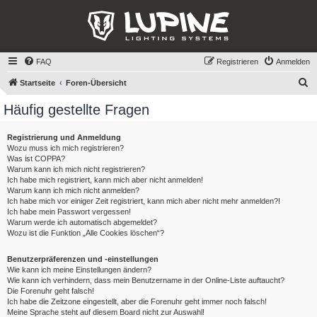
FAQ
Registrieren
Anmelden
S
Startseite
Foren-Übersicht
u
Häufig gestellte Fragen
c
h
Registrierung und Anmeldung
Wozu muss ich mich registrieren?
e
Was ist COPPA?
Warum kann ich mich nicht registrieren?
Ich habe mich registriert, kann mich aber nicht anmelden!
Warum kann ich mich nicht anmelden?
Ich habe mich vor einiger Zeit registriert, kann mich aber nicht mehr anmelden?!
Ich habe mein Passwort vergessen!
Warum werde ich automatisch abgemeldet?
Wozu ist die Funktion „Alle Cookies löschen“?
Benutzerpräferenzen und -einstellungen
Wie kann ich meine Einstellungen ändern?
Wie kann ich verhindern, dass mein Benutzername in der Online-Liste auftaucht?
Die Forenuhr geht falsch!
Ich habe die Zeitzone eingestellt, aber die Forenuhr geht immer noch falsch!
Meine Sprache steht auf diesem Board nicht zur Auswahl!