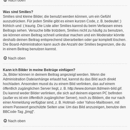
Nach oben
Was sind Smilies?
Smilies sind kleine Bilder, die benutzt werden können, um ein Gefühl
auszudrücken. Für jeden Smilie gibt es einen kurzen Code, z. B. bedeutet :)
fröhlich und :( traurig. Die Liste aller Smilies kannst du beim Verfassen eines
Beitrags sehen. Versuche bitte trotzdem, Smilies nicht zu häufig zu benutzen,
sie können einen Beitrag schnell unlesbar machen und ein Moderator könnte
deshalb deinen Beitrag entsprechend überarbeiten oder gar komplett löschen.
Die Board-Administration kann auch die Anzahl der Smilies begrenzen, die du
in einem Beitrag benutzen kannst.
Nach oben
Kann ich Bilder in meine Beiträge einfügen?
Ja, Bilder können in deinem Beitrag angezeigt werden. Wenn die
Administration Dateianhänge erlaubt hat, kannst du das Bild auch direkt
hochladen. Ansonsten musst du zu einem Bild verlinken, das auf einem
öffentlich zugänglichen Server liegt, z. B. http://www.domain.tld/mein-bild.gif.
Du kannst weder Bilder verlinken, die sich auf deinem eigenen PC befinden
(außer es ist ein öffentlich zugänglicher Server), noch zu Bildern, die nur nach
einer Anmeldung verfügbar sind, z. B. Hotmail- oder Yahoo-Mailboxen, mit
einem Passwort geschützte Seiten usw. Um das Bild anzuzeigen, benutze den
BBCode-Tag „[img]“.
Nach oben