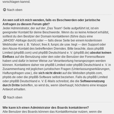
vorschlagen kannst.
Nach oben
An wen soll ich mich wenden, falls es Beschwerden oder juristische
Anfragen zu diesem Forum gibt?
Jeder Administrator, der auf der „Das Team“-Seite aufgeführt ist, ist ein
geeigneter Kontakt für deine Beschwerde. Wenn du so keine Antwort erhältst,
solltest du den Besitzer der Domain kontaktieren (führe dazu eine
„WHOIS“-Abfrage
durch) oder — falls diese Seite bei einem kostenlosen
Webhoster wie z. B. Yahoo!, free.fr, funpic.de usw. liegt — den Support oder
den Abuse-Kontakt des betreffenden Dienstes. Bitte beachte, dass phpBB
Limited (phpBB.com) und phpBB Deutschland e. V. (phpBB.de)
absolut keinen
Einfluss
auf die Benutzung oder den oder die Benutzer der Forensoftware
haben und dafür in keiner Weise zur Verantwortung herangezogen werden
können. Kontaktiere daher nie phpBB Limited oder phpBB Deutschland e. V. in
Zusammenhang mit jeglichen juristischen Fragen (Unterlassungserklärungen,
Haftungsfragen usw.), die
sich nicht direkt
auf die Websiten phpbb.com,
phpbb.de oder die phpBB-Software selbst beziehen. Falls du phpBB Limited
oder phpBB Deutschland e. V. E-Mails schreibst, die die
Softwarenutzung
durch Dritte
betreffen, so wirst du, wenn überhaupt, höchstens eine knappe
Antwort erhalten.
Nach oben
Wie kann ich einen Administrator des Boards kontaktieren?
Alle Benutzer des Boards können das Kontaktformular nutzen, wenn die