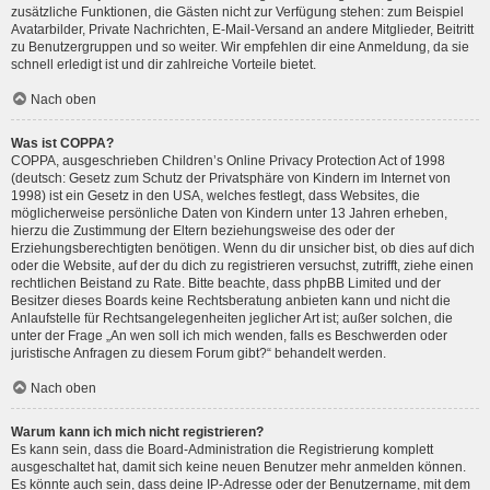
zusätzliche Funktionen, die Gästen nicht zur Verfügung stehen: zum Beispiel
Avatarbilder, Private Nachrichten, E-Mail-Versand an andere Mitglieder, Beitritt
zu Benutzergruppen und so weiter. Wir empfehlen dir eine Anmeldung, da sie
schnell erledigt ist und dir zahlreiche Vorteile bietet.
Nach oben
Was ist COPPA?
COPPA, ausgeschrieben Children’s Online Privacy Protection Act of 1998
(deutsch: Gesetz zum Schutz der Privatsphäre von Kindern im Internet von
1998) ist ein Gesetz in den USA, welches festlegt, dass Websites, die
möglicherweise persönliche Daten von Kindern unter 13 Jahren erheben,
hierzu die Zustimmung der Eltern beziehungsweise des oder der
Erziehungsberechtigten benötigen. Wenn du dir unsicher bist, ob dies auf dich
oder die Website, auf der du dich zu registrieren versuchst, zutrifft, ziehe einen
rechtlichen Beistand zu Rate. Bitte beachte, dass phpBB Limited und der
Besitzer dieses Boards keine Rechtsberatung anbieten kann und nicht die
Anlaufstelle für Rechtsangelegenheiten jeglicher Art ist; außer solchen, die
unter der Frage „An wen soll ich mich wenden, falls es Beschwerden oder
juristische Anfragen zu diesem Forum gibt?“ behandelt werden.
Nach oben
Warum kann ich mich nicht registrieren?
Es kann sein, dass die Board-Administration die Registrierung komplett
ausgeschaltet hat, damit sich keine neuen Benutzer mehr anmelden können.
Es könnte auch sein, dass deine IP-Adresse oder der Benutzername, mit dem