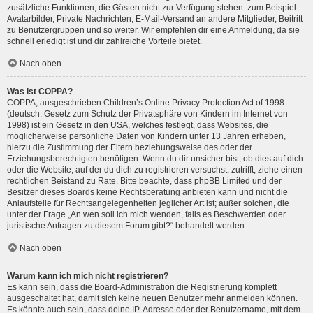
zusätzliche Funktionen, die Gästen nicht zur Verfügung stehen: zum Beispiel
Avatarbilder, Private Nachrichten, E-Mail-Versand an andere Mitglieder, Beitritt
zu Benutzergruppen und so weiter. Wir empfehlen dir eine Anmeldung, da sie
schnell erledigt ist und dir zahlreiche Vorteile bietet.
Nach oben
Was ist COPPA?
COPPA, ausgeschrieben Children’s Online Privacy Protection Act of 1998
(deutsch: Gesetz zum Schutz der Privatsphäre von Kindern im Internet von
1998) ist ein Gesetz in den USA, welches festlegt, dass Websites, die
möglicherweise persönliche Daten von Kindern unter 13 Jahren erheben,
hierzu die Zustimmung der Eltern beziehungsweise des oder der
Erziehungsberechtigten benötigen. Wenn du dir unsicher bist, ob dies auf dich
oder die Website, auf der du dich zu registrieren versuchst, zutrifft, ziehe einen
rechtlichen Beistand zu Rate. Bitte beachte, dass phpBB Limited und der
Besitzer dieses Boards keine Rechtsberatung anbieten kann und nicht die
Anlaufstelle für Rechtsangelegenheiten jeglicher Art ist; außer solchen, die
unter der Frage „An wen soll ich mich wenden, falls es Beschwerden oder
juristische Anfragen zu diesem Forum gibt?“ behandelt werden.
Nach oben
Warum kann ich mich nicht registrieren?
Es kann sein, dass die Board-Administration die Registrierung komplett
ausgeschaltet hat, damit sich keine neuen Benutzer mehr anmelden können.
Es könnte auch sein, dass deine IP-Adresse oder der Benutzername, mit dem