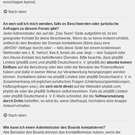
vorschlagen kannst.
Nach oben
An wen soll ich mich wenden, falls es Beschwerden oder juristische
Anfragen zu diesem Forum gibt?
Jeder Administrator, der auf der „Das Team“-Seite aufgeführt ist, ist ein
geeigneter Kontakt für deine Beschwerde. Wenn du so keine Antwort erhältst,
solltest du den Besitzer der Domain kontaktieren (führe dazu eine
„WHOIS“-Abfrage
durch) oder — falls diese Seite bei einem kostenlosen
Webhoster wie z. B. Yahoo!, free.fr, funpic.de usw. liegt — den Support oder
den Abuse-Kontakt des betreffenden Dienstes. Bitte beachte, dass phpBB
Limited (phpBB.com) und phpBB Deutschland e. V. (phpBB.de)
absolut keinen
Einfluss
auf die Benutzung oder den oder die Benutzer der Forensoftware
haben und dafür in keiner Weise zur Verantwortung herangezogen werden
können. Kontaktiere daher nie phpBB Limited oder phpBB Deutschland e. V. in
Zusammenhang mit jeglichen juristischen Fragen (Unterlassungserklärungen,
Haftungsfragen usw.), die
sich nicht direkt
auf die Websiten phpbb.com,
phpbb.de oder die phpBB-Software selbst beziehen. Falls du phpBB Limited
oder phpBB Deutschland e. V. E-Mails schreibst, die die
Softwarenutzung
durch Dritte
betreffen, so wirst du, wenn überhaupt, höchstens eine knappe
Antwort erhalten.
Nach oben
Wie kann ich einen Administrator des Boards kontaktieren?
Alle Benutzer des Boards können das Kontaktformular nutzen, wenn die