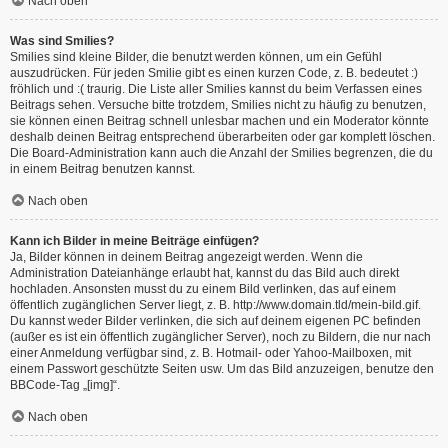
Nach oben
Was sind Smilies?
Smilies sind kleine Bilder, die benutzt werden können, um ein Gefühl
auszudrücken. Für jeden Smilie gibt es einen kurzen Code, z. B. bedeutet :)
fröhlich und :( traurig. Die Liste aller Smilies kannst du beim Verfassen eines
Beitrags sehen. Versuche bitte trotzdem, Smilies nicht zu häufig zu benutzen,
sie können einen Beitrag schnell unlesbar machen und ein Moderator könnte
deshalb deinen Beitrag entsprechend überarbeiten oder gar komplett löschen.
Die Board-Administration kann auch die Anzahl der Smilies begrenzen, die du
in einem Beitrag benutzen kannst.
Nach oben
Kann ich Bilder in meine Beiträge einfügen?
Ja, Bilder können in deinem Beitrag angezeigt werden. Wenn die
Administration Dateianhänge erlaubt hat, kannst du das Bild auch direkt
hochladen. Ansonsten musst du zu einem Bild verlinken, das auf einem
öffentlich zugänglichen Server liegt, z. B. http://www.domain.tld/mein-bild.gif.
Du kannst weder Bilder verlinken, die sich auf deinem eigenen PC befinden
(außer es ist ein öffentlich zugänglicher Server), noch zu Bildern, die nur nach
einer Anmeldung verfügbar sind, z. B. Hotmail- oder Yahoo-Mailboxen, mit
einem Passwort geschützte Seiten usw. Um das Bild anzuzeigen, benutze den
BBCode-Tag „[img]“.
Nach oben