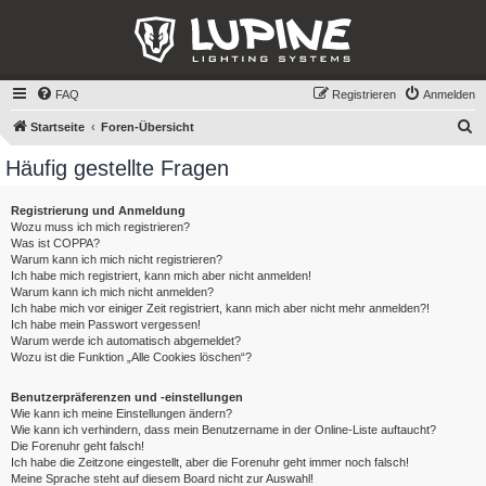
FAQ
Registrieren
Anmelden
S
Startseite
Foren-Übersicht
u
Häufig gestellte Fragen
c
h
Registrierung und Anmeldung
Wozu muss ich mich registrieren?
e
Was ist COPPA?
Warum kann ich mich nicht registrieren?
Ich habe mich registriert, kann mich aber nicht anmelden!
Warum kann ich mich nicht anmelden?
Ich habe mich vor einiger Zeit registriert, kann mich aber nicht mehr anmelden?!
Ich habe mein Passwort vergessen!
Warum werde ich automatisch abgemeldet?
Wozu ist die Funktion „Alle Cookies löschen“?
Benutzerpräferenzen und -einstellungen
Wie kann ich meine Einstellungen ändern?
Wie kann ich verhindern, dass mein Benutzername in der Online-Liste auftaucht?
Die Forenuhr geht falsch!
Ich habe die Zeitzone eingestellt, aber die Forenuhr geht immer noch falsch!
Meine Sprache steht auf diesem Board nicht zur Auswahl!