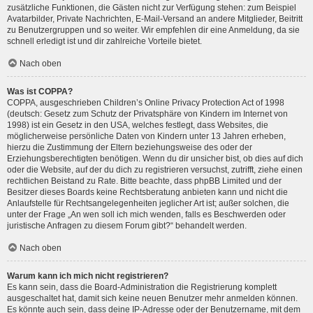
zusätzliche Funktionen, die Gästen nicht zur Verfügung stehen: zum Beispiel
Avatarbilder, Private Nachrichten, E-Mail-Versand an andere Mitglieder, Beitritt
zu Benutzergruppen und so weiter. Wir empfehlen dir eine Anmeldung, da sie
schnell erledigt ist und dir zahlreiche Vorteile bietet.
Nach oben
Was ist COPPA?
COPPA, ausgeschrieben Children’s Online Privacy Protection Act of 1998
(deutsch: Gesetz zum Schutz der Privatsphäre von Kindern im Internet von
1998) ist ein Gesetz in den USA, welches festlegt, dass Websites, die
möglicherweise persönliche Daten von Kindern unter 13 Jahren erheben,
hierzu die Zustimmung der Eltern beziehungsweise des oder der
Erziehungsberechtigten benötigen. Wenn du dir unsicher bist, ob dies auf dich
oder die Website, auf der du dich zu registrieren versuchst, zutrifft, ziehe einen
rechtlichen Beistand zu Rate. Bitte beachte, dass phpBB Limited und der
Besitzer dieses Boards keine Rechtsberatung anbieten kann und nicht die
Anlaufstelle für Rechtsangelegenheiten jeglicher Art ist; außer solchen, die
unter der Frage „An wen soll ich mich wenden, falls es Beschwerden oder
juristische Anfragen zu diesem Forum gibt?“ behandelt werden.
Nach oben
Warum kann ich mich nicht registrieren?
Es kann sein, dass die Board-Administration die Registrierung komplett
ausgeschaltet hat, damit sich keine neuen Benutzer mehr anmelden können.
Es könnte auch sein, dass deine IP-Adresse oder der Benutzername, mit dem