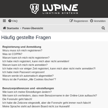
FAQ
Registrieren
Anmelden
S
Startseite
Foren-Übersicht
u
Häufig gestellte Fragen
c
h
Registrierung und Anmeldung
Wozu muss ich mich registrieren?
e
Was ist COPPA?
Warum kann ich mich nicht registrieren?
Ich habe mich registriert, kann mich aber nicht anmelden!
Warum kann ich mich nicht anmelden?
Ich habe mich vor einiger Zeit registriert, kann mich aber nicht mehr anmelden?!
Ich habe mein Passwort vergessen!
Warum werde ich automatisch abgemeldet?
Wozu ist die Funktion „Alle Cookies löschen“?
Benutzerpräferenzen und -einstellungen
Wie kann ich meine Einstellungen ändern?
Wie kann ich verhindern, dass mein Benutzername in der Online-Liste auftaucht?
Die Forenuhr geht falsch!
Ich habe die Zeitzone eingestellt, aber die Forenuhr geht immer noch falsch!
Meine Sprache steht auf diesem Board nicht zur Auswahl!