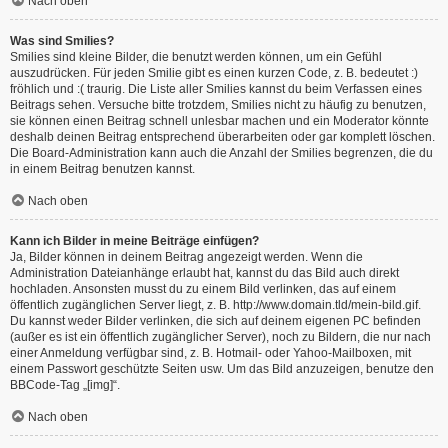
Nach oben
Was sind Smilies?
Smilies sind kleine Bilder, die benutzt werden können, um ein Gefühl
auszudrücken. Für jeden Smilie gibt es einen kurzen Code, z. B. bedeutet :)
fröhlich und :( traurig. Die Liste aller Smilies kannst du beim Verfassen eines
Beitrags sehen. Versuche bitte trotzdem, Smilies nicht zu häufig zu benutzen,
sie können einen Beitrag schnell unlesbar machen und ein Moderator könnte
deshalb deinen Beitrag entsprechend überarbeiten oder gar komplett löschen.
Die Board-Administration kann auch die Anzahl der Smilies begrenzen, die du
in einem Beitrag benutzen kannst.
Nach oben
Kann ich Bilder in meine Beiträge einfügen?
Ja, Bilder können in deinem Beitrag angezeigt werden. Wenn die
Administration Dateianhänge erlaubt hat, kannst du das Bild auch direkt
hochladen. Ansonsten musst du zu einem Bild verlinken, das auf einem
öffentlich zugänglichen Server liegt, z. B. http://www.domain.tld/mein-bild.gif.
Du kannst weder Bilder verlinken, die sich auf deinem eigenen PC befinden
(außer es ist ein öffentlich zugänglicher Server), noch zu Bildern, die nur nach
einer Anmeldung verfügbar sind, z. B. Hotmail- oder Yahoo-Mailboxen, mit
einem Passwort geschützte Seiten usw. Um das Bild anzuzeigen, benutze den
BBCode-Tag „[img]“.
Nach oben