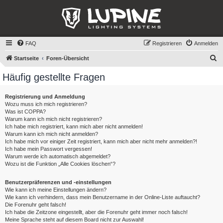
FAQ
Registrieren
Anmelden
S
Startseite
Foren-Übersicht
u
Häufig gestellte Fragen
c
h
Registrierung und Anmeldung
Wozu muss ich mich registrieren?
e
Was ist COPPA?
Warum kann ich mich nicht registrieren?
Ich habe mich registriert, kann mich aber nicht anmelden!
Warum kann ich mich nicht anmelden?
Ich habe mich vor einiger Zeit registriert, kann mich aber nicht mehr anmelden?!
Ich habe mein Passwort vergessen!
Warum werde ich automatisch abgemeldet?
Wozu ist die Funktion „Alle Cookies löschen“?
Benutzerpräferenzen und -einstellungen
Wie kann ich meine Einstellungen ändern?
Wie kann ich verhindern, dass mein Benutzername in der Online-Liste auftaucht?
Die Forenuhr geht falsch!
Ich habe die Zeitzone eingestellt, aber die Forenuhr geht immer noch falsch!
Meine Sprache steht auf diesem Board nicht zur Auswahl!