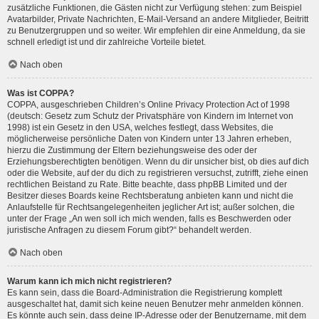
zusätzliche Funktionen, die Gästen nicht zur Verfügung stehen: zum Beispiel
Avatarbilder, Private Nachrichten, E-Mail-Versand an andere Mitglieder, Beitritt
zu Benutzergruppen und so weiter. Wir empfehlen dir eine Anmeldung, da sie
schnell erledigt ist und dir zahlreiche Vorteile bietet.
Nach oben
Was ist COPPA?
COPPA, ausgeschrieben Children’s Online Privacy Protection Act of 1998
(deutsch: Gesetz zum Schutz der Privatsphäre von Kindern im Internet von
1998) ist ein Gesetz in den USA, welches festlegt, dass Websites, die
möglicherweise persönliche Daten von Kindern unter 13 Jahren erheben,
hierzu die Zustimmung der Eltern beziehungsweise des oder der
Erziehungsberechtigten benötigen. Wenn du dir unsicher bist, ob dies auf dich
oder die Website, auf der du dich zu registrieren versuchst, zutrifft, ziehe einen
rechtlichen Beistand zu Rate. Bitte beachte, dass phpBB Limited und der
Besitzer dieses Boards keine Rechtsberatung anbieten kann und nicht die
Anlaufstelle für Rechtsangelegenheiten jeglicher Art ist; außer solchen, die
unter der Frage „An wen soll ich mich wenden, falls es Beschwerden oder
juristische Anfragen zu diesem Forum gibt?“ behandelt werden.
Nach oben
Warum kann ich mich nicht registrieren?
Es kann sein, dass die Board-Administration die Registrierung komplett
ausgeschaltet hat, damit sich keine neuen Benutzer mehr anmelden können.
Es könnte auch sein, dass deine IP-Adresse oder der Benutzername, mit dem