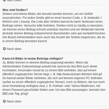
Nach oben
Was sind Smilies?
Smilies sind kleine Bilder, die benutzt werden können, um ein Gefühl
auszudrücken. Für jeden Smilie gibt es einen kurzen Code, z. B. bedeutet :)
fröhlich und :( traurig. Die Liste aller Smilies kannst du beim Verfassen eines
Beitrags sehen. Versuche bitte trotzdem, Smilies nicht zu häufig zu benutzen,
sie können einen Beitrag schnell unlesbar machen und ein Moderator könnte
deshalb deinen Beitrag entsprechend überarbeiten oder gar komplett löschen.
Die Board-Administration kann auch die Anzahl der Smilies begrenzen, die du
in einem Beitrag benutzen kannst.
Nach oben
Kann ich Bilder in meine Beiträge einfügen?
Ja, Bilder können in deinem Beitrag angezeigt werden. Wenn die
Administration Dateianhänge erlaubt hat, kannst du das Bild auch direkt
hochladen. Ansonsten musst du zu einem Bild verlinken, das auf einem
öffentlich zugänglichen Server liegt, z. B. http://www.domain.tld/mein-bild.gif.
Du kannst weder Bilder verlinken, die sich auf deinem eigenen PC befinden
(außer es ist ein öffentlich zugänglicher Server), noch zu Bildern, die nur nach
einer Anmeldung verfügbar sind, z. B. Hotmail- oder Yahoo-Mailboxen, mit
einem Passwort geschützte Seiten usw. Um das Bild anzuzeigen, benutze den
BBCode-Tag „[img]“.
Nach oben