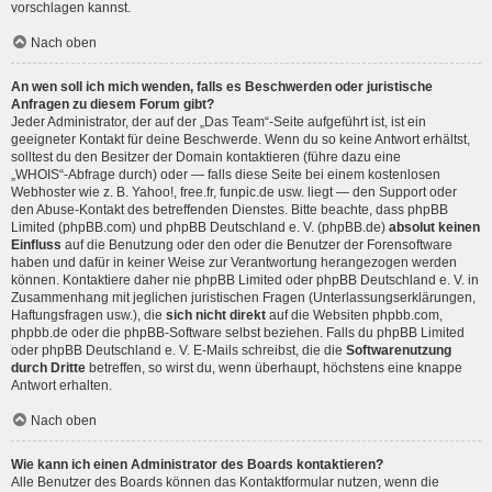
vorschlagen kannst.
Nach oben
An wen soll ich mich wenden, falls es Beschwerden oder juristische
Anfragen zu diesem Forum gibt?
Jeder Administrator, der auf der „Das Team“-Seite aufgeführt ist, ist ein
geeigneter Kontakt für deine Beschwerde. Wenn du so keine Antwort erhältst,
solltest du den Besitzer der Domain kontaktieren (führe dazu eine
„WHOIS“-Abfrage
durch) oder — falls diese Seite bei einem kostenlosen
Webhoster wie z. B. Yahoo!, free.fr, funpic.de usw. liegt — den Support oder
den Abuse-Kontakt des betreffenden Dienstes. Bitte beachte, dass phpBB
Limited (phpBB.com) und phpBB Deutschland e. V. (phpBB.de)
absolut keinen
Einfluss
auf die Benutzung oder den oder die Benutzer der Forensoftware
haben und dafür in keiner Weise zur Verantwortung herangezogen werden
können. Kontaktiere daher nie phpBB Limited oder phpBB Deutschland e. V. in
Zusammenhang mit jeglichen juristischen Fragen (Unterlassungserklärungen,
Haftungsfragen usw.), die
sich nicht direkt
auf die Websiten phpbb.com,
phpbb.de oder die phpBB-Software selbst beziehen. Falls du phpBB Limited
oder phpBB Deutschland e. V. E-Mails schreibst, die die
Softwarenutzung
durch Dritte
betreffen, so wirst du, wenn überhaupt, höchstens eine knappe
Antwort erhalten.
Nach oben
Wie kann ich einen Administrator des Boards kontaktieren?
Alle Benutzer des Boards können das Kontaktformular nutzen, wenn die