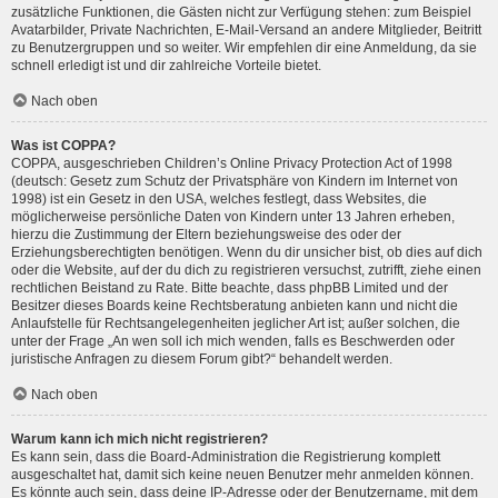
zusätzliche Funktionen, die Gästen nicht zur Verfügung stehen: zum Beispiel
Avatarbilder, Private Nachrichten, E-Mail-Versand an andere Mitglieder, Beitritt
zu Benutzergruppen und so weiter. Wir empfehlen dir eine Anmeldung, da sie
schnell erledigt ist und dir zahlreiche Vorteile bietet.
Nach oben
Was ist COPPA?
COPPA, ausgeschrieben Children’s Online Privacy Protection Act of 1998
(deutsch: Gesetz zum Schutz der Privatsphäre von Kindern im Internet von
1998) ist ein Gesetz in den USA, welches festlegt, dass Websites, die
möglicherweise persönliche Daten von Kindern unter 13 Jahren erheben,
hierzu die Zustimmung der Eltern beziehungsweise des oder der
Erziehungsberechtigten benötigen. Wenn du dir unsicher bist, ob dies auf dich
oder die Website, auf der du dich zu registrieren versuchst, zutrifft, ziehe einen
rechtlichen Beistand zu Rate. Bitte beachte, dass phpBB Limited und der
Besitzer dieses Boards keine Rechtsberatung anbieten kann und nicht die
Anlaufstelle für Rechtsangelegenheiten jeglicher Art ist; außer solchen, die
unter der Frage „An wen soll ich mich wenden, falls es Beschwerden oder
juristische Anfragen zu diesem Forum gibt?“ behandelt werden.
Nach oben
Warum kann ich mich nicht registrieren?
Es kann sein, dass die Board-Administration die Registrierung komplett
ausgeschaltet hat, damit sich keine neuen Benutzer mehr anmelden können.
Es könnte auch sein, dass deine IP-Adresse oder der Benutzername, mit dem