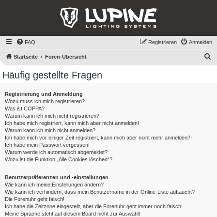
FAQ
Registrieren
Anmelden
S
Startseite
Foren-Übersicht
u
Häufig gestellte Fragen
c
h
Registrierung und Anmeldung
Wozu muss ich mich registrieren?
e
Was ist COPPA?
Warum kann ich mich nicht registrieren?
Ich habe mich registriert, kann mich aber nicht anmelden!
Warum kann ich mich nicht anmelden?
Ich habe mich vor einiger Zeit registriert, kann mich aber nicht mehr anmelden?!
Ich habe mein Passwort vergessen!
Warum werde ich automatisch abgemeldet?
Wozu ist die Funktion „Alle Cookies löschen“?
Benutzerpräferenzen und -einstellungen
Wie kann ich meine Einstellungen ändern?
Wie kann ich verhindern, dass mein Benutzername in der Online-Liste auftaucht?
Die Forenuhr geht falsch!
Ich habe die Zeitzone eingestellt, aber die Forenuhr geht immer noch falsch!
Meine Sprache steht auf diesem Board nicht zur Auswahl!