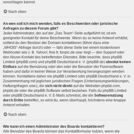
vorschlagen kannst.
Nach oben
An wen soll ich mich wenden, falls es Beschwerden oder juristische
Anfragen zu diesem Forum gibt?
Jeder Administrator, der auf der „Das Team“-Seite aufgeführt ist, ist ein
geeigneter Kontakt für deine Beschwerde. Wenn du so keine Antwort erhältst,
solltest du den Besitzer der Domain kontaktieren (führe dazu eine
„WHOIS“-Abfrage
durch) oder — falls diese Seite bei einem kostenlosen
Webhoster wie z. B. Yahoo!, free.fr, funpic.de usw. liegt — den Support oder
den Abuse-Kontakt des betreffenden Dienstes. Bitte beachte, dass phpBB
Limited (phpBB.com) und phpBB Deutschland e. V. (phpBB.de)
absolut keinen
Einfluss
auf die Benutzung oder den oder die Benutzer der Forensoftware
haben und dafür in keiner Weise zur Verantwortung herangezogen werden
können. Kontaktiere daher nie phpBB Limited oder phpBB Deutschland e. V. in
Zusammenhang mit jeglichen juristischen Fragen (Unterlassungserklärungen,
Haftungsfragen usw.), die
sich nicht direkt
auf die Websiten phpbb.com,
phpbb.de oder die phpBB-Software selbst beziehen. Falls du phpBB Limited
oder phpBB Deutschland e. V. E-Mails schreibst, die die
Softwarenutzung
durch Dritte
betreffen, so wirst du, wenn überhaupt, höchstens eine knappe
Antwort erhalten.
Nach oben
Wie kann ich einen Administrator des Boards kontaktieren?
Alle Benutzer des Boards können das Kontaktformular nutzen, wenn die