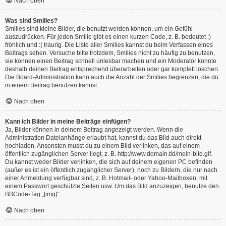
Nach oben
Was sind Smilies?
Smilies sind kleine Bilder, die benutzt werden können, um ein Gefühl
auszudrücken. Für jeden Smilie gibt es einen kurzen Code, z. B. bedeutet :)
fröhlich und :( traurig. Die Liste aller Smilies kannst du beim Verfassen eines
Beitrags sehen. Versuche bitte trotzdem, Smilies nicht zu häufig zu benutzen,
sie können einen Beitrag schnell unlesbar machen und ein Moderator könnte
deshalb deinen Beitrag entsprechend überarbeiten oder gar komplett löschen.
Die Board-Administration kann auch die Anzahl der Smilies begrenzen, die du
in einem Beitrag benutzen kannst.
Nach oben
Kann ich Bilder in meine Beiträge einfügen?
Ja, Bilder können in deinem Beitrag angezeigt werden. Wenn die
Administration Dateianhänge erlaubt hat, kannst du das Bild auch direkt
hochladen. Ansonsten musst du zu einem Bild verlinken, das auf einem
öffentlich zugänglichen Server liegt, z. B. http://www.domain.tld/mein-bild.gif.
Du kannst weder Bilder verlinken, die sich auf deinem eigenen PC befinden
(außer es ist ein öffentlich zugänglicher Server), noch zu Bildern, die nur nach
einer Anmeldung verfügbar sind, z. B. Hotmail- oder Yahoo-Mailboxen, mit
einem Passwort geschützte Seiten usw. Um das Bild anzuzeigen, benutze den
BBCode-Tag „[img]“.
Nach oben