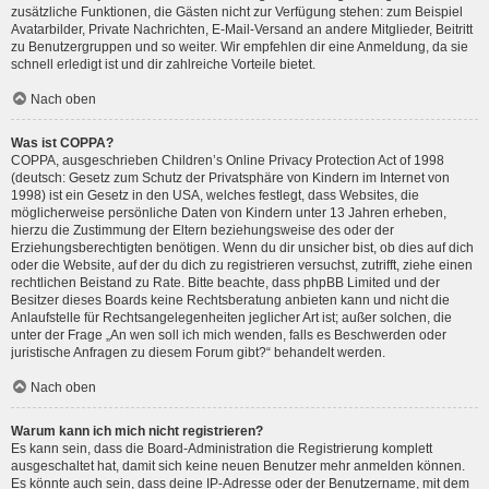
zusätzliche Funktionen, die Gästen nicht zur Verfügung stehen: zum Beispiel
Avatarbilder, Private Nachrichten, E-Mail-Versand an andere Mitglieder, Beitritt
zu Benutzergruppen und so weiter. Wir empfehlen dir eine Anmeldung, da sie
schnell erledigt ist und dir zahlreiche Vorteile bietet.
Nach oben
Was ist COPPA?
COPPA, ausgeschrieben Children’s Online Privacy Protection Act of 1998
(deutsch: Gesetz zum Schutz der Privatsphäre von Kindern im Internet von
1998) ist ein Gesetz in den USA, welches festlegt, dass Websites, die
möglicherweise persönliche Daten von Kindern unter 13 Jahren erheben,
hierzu die Zustimmung der Eltern beziehungsweise des oder der
Erziehungsberechtigten benötigen. Wenn du dir unsicher bist, ob dies auf dich
oder die Website, auf der du dich zu registrieren versuchst, zutrifft, ziehe einen
rechtlichen Beistand zu Rate. Bitte beachte, dass phpBB Limited und der
Besitzer dieses Boards keine Rechtsberatung anbieten kann und nicht die
Anlaufstelle für Rechtsangelegenheiten jeglicher Art ist; außer solchen, die
unter der Frage „An wen soll ich mich wenden, falls es Beschwerden oder
juristische Anfragen zu diesem Forum gibt?“ behandelt werden.
Nach oben
Warum kann ich mich nicht registrieren?
Es kann sein, dass die Board-Administration die Registrierung komplett
ausgeschaltet hat, damit sich keine neuen Benutzer mehr anmelden können.
Es könnte auch sein, dass deine IP-Adresse oder der Benutzername, mit dem