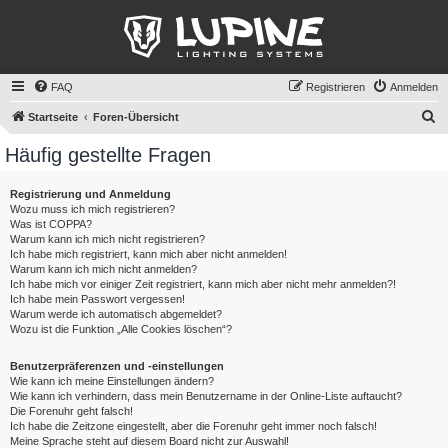
FAQ
Registrieren
Anmelden
S
Startseite
Foren-Übersicht
u
Häufig gestellte Fragen
c
h
Registrierung und Anmeldung
Wozu muss ich mich registrieren?
e
Was ist COPPA?
Warum kann ich mich nicht registrieren?
Ich habe mich registriert, kann mich aber nicht anmelden!
Warum kann ich mich nicht anmelden?
Ich habe mich vor einiger Zeit registriert, kann mich aber nicht mehr anmelden?!
Ich habe mein Passwort vergessen!
Warum werde ich automatisch abgemeldet?
Wozu ist die Funktion „Alle Cookies löschen“?
Benutzerpräferenzen und -einstellungen
Wie kann ich meine Einstellungen ändern?
Wie kann ich verhindern, dass mein Benutzername in der Online-Liste auftaucht?
Die Forenuhr geht falsch!
Ich habe die Zeitzone eingestellt, aber die Forenuhr geht immer noch falsch!
Meine Sprache steht auf diesem Board nicht zur Auswahl!