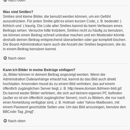
Nach oben
Was sind Smilies?
Smilies sind kleine Bilder, die benutzt werden können, um ein Gefühl
auszudrücken. Für jeden Smilie gibt es einen kurzen Code, z. B. bedeutet :)
fröhlich und :( traurig. Die Liste aller Smilies kannst du beim Verfassen eines
Beitrags sehen. Versuche bitte trotzdem, Smilies nicht zu häufig zu benutzen,
sie können einen Beitrag schnell unlesbar machen und ein Moderator könnte
deshalb deinen Beitrag entsprechend überarbeiten oder gar komplett löschen.
Die Board-Administration kann auch die Anzahl der Smilies begrenzen, die du
in einem Beitrag benutzen kannst.
Nach oben
Kann ich Bilder in meine Beiträge einfügen?
Ja, Bilder können in deinem Beitrag angezeigt werden. Wenn die
Administration Dateianhänge erlaubt hat, kannst du das Bild auch direkt
hochladen. Ansonsten musst du zu einem Bild verlinken, das auf einem
öffentlich zugänglichen Server liegt, z. B. http://www.domain.tld/mein-bild.gif.
Du kannst weder Bilder verlinken, die sich auf deinem eigenen PC befinden
(außer es ist ein öffentlich zugänglicher Server), noch zu Bildern, die nur nach
einer Anmeldung verfügbar sind, z. B. Hotmail- oder Yahoo-Mailboxen, mit
einem Passwort geschützte Seiten usw. Um das Bild anzuzeigen, benutze den
BBCode-Tag „[img]“.
Nach oben