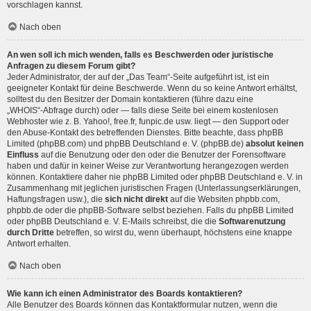
vorschlagen kannst.
Nach oben
An wen soll ich mich wenden, falls es Beschwerden oder juristische
Anfragen zu diesem Forum gibt?
Jeder Administrator, der auf der „Das Team“-Seite aufgeführt ist, ist ein
geeigneter Kontakt für deine Beschwerde. Wenn du so keine Antwort erhältst,
solltest du den Besitzer der Domain kontaktieren (führe dazu eine
„WHOIS“-Abfrage
durch) oder — falls diese Seite bei einem kostenlosen
Webhoster wie z. B. Yahoo!, free.fr, funpic.de usw. liegt — den Support oder
den Abuse-Kontakt des betreffenden Dienstes. Bitte beachte, dass phpBB
Limited (phpBB.com) und phpBB Deutschland e. V. (phpBB.de)
absolut keinen
Einfluss
auf die Benutzung oder den oder die Benutzer der Forensoftware
haben und dafür in keiner Weise zur Verantwortung herangezogen werden
können. Kontaktiere daher nie phpBB Limited oder phpBB Deutschland e. V. in
Zusammenhang mit jeglichen juristischen Fragen (Unterlassungserklärungen,
Haftungsfragen usw.), die
sich nicht direkt
auf die Websiten phpbb.com,
phpbb.de oder die phpBB-Software selbst beziehen. Falls du phpBB Limited
oder phpBB Deutschland e. V. E-Mails schreibst, die die
Softwarenutzung
durch Dritte
betreffen, so wirst du, wenn überhaupt, höchstens eine knappe
Antwort erhalten.
Nach oben
Wie kann ich einen Administrator des Boards kontaktieren?
Alle Benutzer des Boards können das Kontaktformular nutzen, wenn die