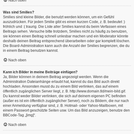
Nach oben
Was sind Smilies?
Smilies sind kleine Bilder, die benutzt werden können, um ein Gefühl
auszudrücken. Für jeden Smilie gibt es einen kurzen Code, z. B. bedeutet :)
fröhlich und :( traurig. Die Liste aller Smilies kannst du beim Verfassen eines
Beitrags sehen. Versuche bitte trotzdem, Smilies nicht zu häufig zu benutzen,
sie können einen Beitrag schnell unlesbar machen und ein Moderator könnte
deshalb deinen Beitrag entsprechend überarbeiten oder gar komplett löschen.
Die Board-Administration kann auch die Anzahl der Smilies begrenzen, die du
in einem Beitrag benutzen kannst.
Nach oben
Kann ich Bilder in meine Beiträge einfügen?
Ja, Bilder können in deinem Beitrag angezeigt werden. Wenn die
Administration Dateianhänge erlaubt hat, kannst du das Bild auch direkt
hochladen. Ansonsten musst du zu einem Bild verlinken, das auf einem
öffentlich zugänglichen Server liegt, z. B. http://www.domain.tld/mein-bild.gif.
Du kannst weder Bilder verlinken, die sich auf deinem eigenen PC befinden
(außer es ist ein öffentlich zugänglicher Server), noch zu Bildern, die nur nach
einer Anmeldung verfügbar sind, z. B. Hotmail- oder Yahoo-Mailboxen, mit
einem Passwort geschützte Seiten usw. Um das Bild anzuzeigen, benutze den
BBCode-Tag „[img]“.
Nach oben