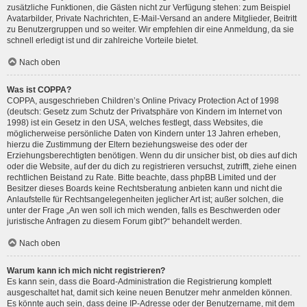
zusätzliche Funktionen, die Gästen nicht zur Verfügung stehen: zum Beispiel
Avatarbilder, Private Nachrichten, E-Mail-Versand an andere Mitglieder, Beitritt
zu Benutzergruppen und so weiter. Wir empfehlen dir eine Anmeldung, da sie
schnell erledigt ist und dir zahlreiche Vorteile bietet.
Nach oben
Was ist COPPA?
COPPA, ausgeschrieben Children’s Online Privacy Protection Act of 1998
(deutsch: Gesetz zum Schutz der Privatsphäre von Kindern im Internet von
1998) ist ein Gesetz in den USA, welches festlegt, dass Websites, die
möglicherweise persönliche Daten von Kindern unter 13 Jahren erheben,
hierzu die Zustimmung der Eltern beziehungsweise des oder der
Erziehungsberechtigten benötigen. Wenn du dir unsicher bist, ob dies auf dich
oder die Website, auf der du dich zu registrieren versuchst, zutrifft, ziehe einen
rechtlichen Beistand zu Rate. Bitte beachte, dass phpBB Limited und der
Besitzer dieses Boards keine Rechtsberatung anbieten kann und nicht die
Anlaufstelle für Rechtsangelegenheiten jeglicher Art ist; außer solchen, die
unter der Frage „An wen soll ich mich wenden, falls es Beschwerden oder
juristische Anfragen zu diesem Forum gibt?“ behandelt werden.
Nach oben
Warum kann ich mich nicht registrieren?
Es kann sein, dass die Board-Administration die Registrierung komplett
ausgeschaltet hat, damit sich keine neuen Benutzer mehr anmelden können.
Es könnte auch sein, dass deine IP-Adresse oder der Benutzername, mit dem