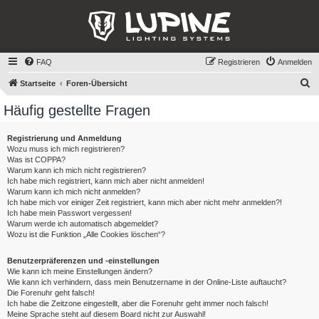
FAQ
Registrieren
Anmelden
S
Startseite
Foren-Übersicht
u
Häufig gestellte Fragen
c
h
Registrierung und Anmeldung
Wozu muss ich mich registrieren?
e
Was ist COPPA?
Warum kann ich mich nicht registrieren?
Ich habe mich registriert, kann mich aber nicht anmelden!
Warum kann ich mich nicht anmelden?
Ich habe mich vor einiger Zeit registriert, kann mich aber nicht mehr anmelden?!
Ich habe mein Passwort vergessen!
Warum werde ich automatisch abgemeldet?
Wozu ist die Funktion „Alle Cookies löschen“?
Benutzerpräferenzen und -einstellungen
Wie kann ich meine Einstellungen ändern?
Wie kann ich verhindern, dass mein Benutzername in der Online-Liste auftaucht?
Die Forenuhr geht falsch!
Ich habe die Zeitzone eingestellt, aber die Forenuhr geht immer noch falsch!
Meine Sprache steht auf diesem Board nicht zur Auswahl!