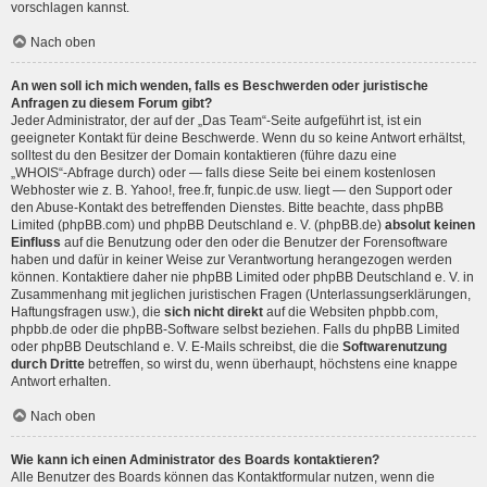
vorschlagen kannst.
Nach oben
An wen soll ich mich wenden, falls es Beschwerden oder juristische
Anfragen zu diesem Forum gibt?
Jeder Administrator, der auf der „Das Team“-Seite aufgeführt ist, ist ein
geeigneter Kontakt für deine Beschwerde. Wenn du so keine Antwort erhältst,
solltest du den Besitzer der Domain kontaktieren (führe dazu eine
„WHOIS“-Abfrage
durch) oder — falls diese Seite bei einem kostenlosen
Webhoster wie z. B. Yahoo!, free.fr, funpic.de usw. liegt — den Support oder
den Abuse-Kontakt des betreffenden Dienstes. Bitte beachte, dass phpBB
Limited (phpBB.com) und phpBB Deutschland e. V. (phpBB.de)
absolut keinen
Einfluss
auf die Benutzung oder den oder die Benutzer der Forensoftware
haben und dafür in keiner Weise zur Verantwortung herangezogen werden
können. Kontaktiere daher nie phpBB Limited oder phpBB Deutschland e. V. in
Zusammenhang mit jeglichen juristischen Fragen (Unterlassungserklärungen,
Haftungsfragen usw.), die
sich nicht direkt
auf die Websiten phpbb.com,
phpbb.de oder die phpBB-Software selbst beziehen. Falls du phpBB Limited
oder phpBB Deutschland e. V. E-Mails schreibst, die die
Softwarenutzung
durch Dritte
betreffen, so wirst du, wenn überhaupt, höchstens eine knappe
Antwort erhalten.
Nach oben
Wie kann ich einen Administrator des Boards kontaktieren?
Alle Benutzer des Boards können das Kontaktformular nutzen, wenn die