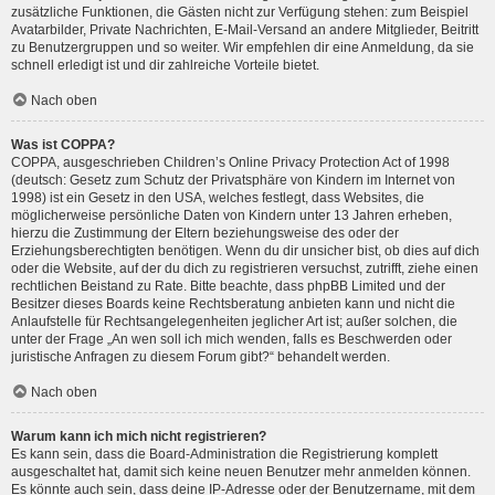
zusätzliche Funktionen, die Gästen nicht zur Verfügung stehen: zum Beispiel
Avatarbilder, Private Nachrichten, E-Mail-Versand an andere Mitglieder, Beitritt
zu Benutzergruppen und so weiter. Wir empfehlen dir eine Anmeldung, da sie
schnell erledigt ist und dir zahlreiche Vorteile bietet.
Nach oben
Was ist COPPA?
COPPA, ausgeschrieben Children’s Online Privacy Protection Act of 1998
(deutsch: Gesetz zum Schutz der Privatsphäre von Kindern im Internet von
1998) ist ein Gesetz in den USA, welches festlegt, dass Websites, die
möglicherweise persönliche Daten von Kindern unter 13 Jahren erheben,
hierzu die Zustimmung der Eltern beziehungsweise des oder der
Erziehungsberechtigten benötigen. Wenn du dir unsicher bist, ob dies auf dich
oder die Website, auf der du dich zu registrieren versuchst, zutrifft, ziehe einen
rechtlichen Beistand zu Rate. Bitte beachte, dass phpBB Limited und der
Besitzer dieses Boards keine Rechtsberatung anbieten kann und nicht die
Anlaufstelle für Rechtsangelegenheiten jeglicher Art ist; außer solchen, die
unter der Frage „An wen soll ich mich wenden, falls es Beschwerden oder
juristische Anfragen zu diesem Forum gibt?“ behandelt werden.
Nach oben
Warum kann ich mich nicht registrieren?
Es kann sein, dass die Board-Administration die Registrierung komplett
ausgeschaltet hat, damit sich keine neuen Benutzer mehr anmelden können.
Es könnte auch sein, dass deine IP-Adresse oder der Benutzername, mit dem