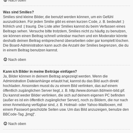
Nach oben
Was sind Smilies?
Smilies sind kleine Bilder, die benutzt werden können, um ein Gefühl
auszudrücken. Für jeden Smilie gibt es einen kurzen Code, z. B. bedeutet :)
fröhlich und :( traurig. Die Liste aller Smilies kannst du beim Verfassen eines
Beitrags sehen. Versuche bitte trotzdem, Smilies nicht zu häufig zu benutzen,
sie können einen Beitrag schnell unlesbar machen und ein Moderator könnte
deshalb deinen Beitrag entsprechend überarbeiten oder gar komplett löschen.
Die Board-Administration kann auch die Anzahl der Smilies begrenzen, die du
in einem Beitrag benutzen kannst.
Nach oben
Kann ich Bilder in meine Beiträge einfügen?
Ja, Bilder können in deinem Beitrag angezeigt werden. Wenn die
Administration Dateianhänge erlaubt hat, kannst du das Bild auch direkt
hochladen. Ansonsten musst du zu einem Bild verlinken, das auf einem
öffentlich zugänglichen Server liegt, z. B. http://www.domain.tld/mein-bild.gif.
Du kannst weder Bilder verlinken, die sich auf deinem eigenen PC befinden
(außer es ist ein öffentlich zugänglicher Server), noch zu Bildern, die nur nach
einer Anmeldung verfügbar sind, z. B. Hotmail- oder Yahoo-Mailboxen, mit
einem Passwort geschützte Seiten usw. Um das Bild anzuzeigen, benutze den
BBCode-Tag „[img]“.
Nach oben