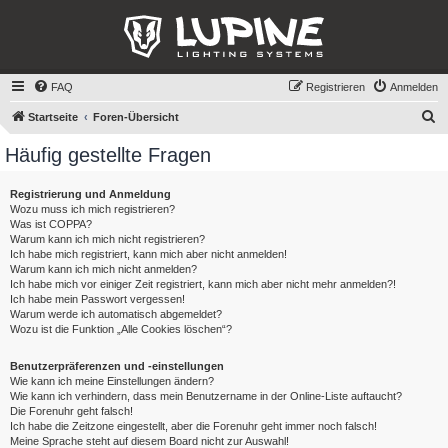
FAQ
Registrieren
Anmelden
S
Startseite
Foren-Übersicht
u
Häufig gestellte Fragen
c
h
Registrierung und Anmeldung
Wozu muss ich mich registrieren?
e
Was ist COPPA?
Warum kann ich mich nicht registrieren?
Ich habe mich registriert, kann mich aber nicht anmelden!
Warum kann ich mich nicht anmelden?
Ich habe mich vor einiger Zeit registriert, kann mich aber nicht mehr anmelden?!
Ich habe mein Passwort vergessen!
Warum werde ich automatisch abgemeldet?
Wozu ist die Funktion „Alle Cookies löschen“?
Benutzerpräferenzen und -einstellungen
Wie kann ich meine Einstellungen ändern?
Wie kann ich verhindern, dass mein Benutzername in der Online-Liste auftaucht?
Die Forenuhr geht falsch!
Ich habe die Zeitzone eingestellt, aber die Forenuhr geht immer noch falsch!
Meine Sprache steht auf diesem Board nicht zur Auswahl!