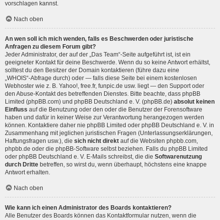
vorschlagen kannst.
Nach oben
An wen soll ich mich wenden, falls es Beschwerden oder juristische
Anfragen zu diesem Forum gibt?
Jeder Administrator, der auf der „Das Team“-Seite aufgeführt ist, ist ein
geeigneter Kontakt für deine Beschwerde. Wenn du so keine Antwort erhältst,
solltest du den Besitzer der Domain kontaktieren (führe dazu eine
„WHOIS“-Abfrage
durch) oder — falls diese Seite bei einem kostenlosen
Webhoster wie z. B. Yahoo!, free.fr, funpic.de usw. liegt — den Support oder
den Abuse-Kontakt des betreffenden Dienstes. Bitte beachte, dass phpBB
Limited (phpBB.com) und phpBB Deutschland e. V. (phpBB.de)
absolut keinen
Einfluss
auf die Benutzung oder den oder die Benutzer der Forensoftware
haben und dafür in keiner Weise zur Verantwortung herangezogen werden
können. Kontaktiere daher nie phpBB Limited oder phpBB Deutschland e. V. in
Zusammenhang mit jeglichen juristischen Fragen (Unterlassungserklärungen,
Haftungsfragen usw.), die
sich nicht direkt
auf die Websiten phpbb.com,
phpbb.de oder die phpBB-Software selbst beziehen. Falls du phpBB Limited
oder phpBB Deutschland e. V. E-Mails schreibst, die die
Softwarenutzung
durch Dritte
betreffen, so wirst du, wenn überhaupt, höchstens eine knappe
Antwort erhalten.
Nach oben
Wie kann ich einen Administrator des Boards kontaktieren?
Alle Benutzer des Boards können das Kontaktformular nutzen, wenn die