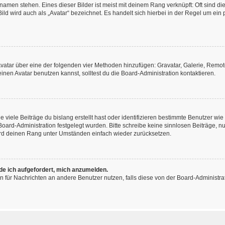
amen stehen. Eines dieser Bilder ist meist mit deinem Rang verknüpft: Oft sind di
ld wird auch als „Avatar“ bezeichnet. Es handelt sich hierbei in der Regel um ein
 Avatar über eine der folgenden vier Methoden hinzufügen: Gravatar, Galerie, Rem
en Avatar benutzen kannst, solltest du die Board-Administration kontaktieren.
viele Beiträge du bislang erstellt hast oder identifizieren bestimmte Benutzer w
 Board-Administration festgelegt wurden. Bitte schreibe keine sinnlosen Beiträge
wird deinen Rang unter Umständen einfach wieder zurücksetzen.
rde ich aufgefordert, mich anzumelden.
ion für Nachrichten an andere Benutzer nutzen, falls diese von der Board-Administ