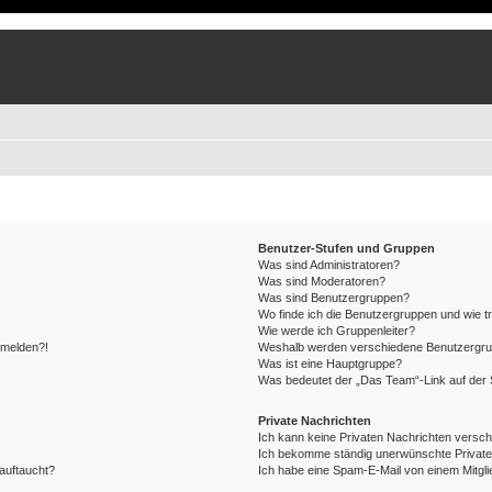
Benutzer-Stufen und Gruppen
Was sind Administratoren?
Was sind Moderatoren?
Was sind Benutzergruppen?
Wo finde ich die Benutzergruppen und wie tr
Wie werde ich Gruppenleiter?
anmelden?!
Weshalb werden verschiedene Benutzergrupp
Was ist eine Hauptgruppe?
Was bedeutet der „Das Team“-Link auf der S
Private Nachrichten
Ich kann keine Privaten Nachrichten versch
Ich bekomme ständig unerwünschte Private
auftaucht?
Ich habe eine Spam-E-Mail von einem Mitgli