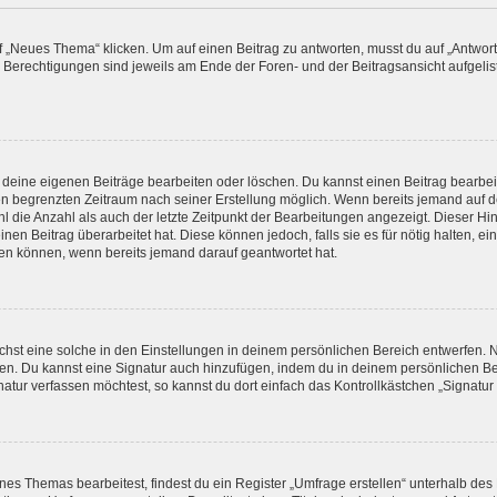
„Neues Thema“ klicken. Um auf einen Beitrag zu antworten, musst du auf „Antworte
e Berechtigungen sind jeweils am Ende der Foren- und der Beitragsansicht aufgeliste
r deine eigenen Beiträge bearbeiten oder löschen. Du kannst einen Beitrag bearbe
inen begrenzten Zeitraum nach seiner Erstellung möglich. Wenn bereits jemand auf de
 die Anzahl als auch der letzte Zeitpunkt der Bearbeitungen angezeigt. Dieser Hi
en Beitrag überarbeitet hat. Diese können jedoch, falls sie es für nötig halten, ei
hen können, wenn bereits jemand darauf geantwortet hat.
st eine solche in den Einstellungen in deinem persönlichen Bereich entwerfen. Na
eren. Du kannst eine Signatur auch hinzufügen, indem du in deinem persönlichen 
atur verfassen möchtest, so kannst du dort einfach das Kontrollkästchen „Signatu
s Themas bearbeitest, findest du ein Register „Umfrage erstellen“ unterhalb des F