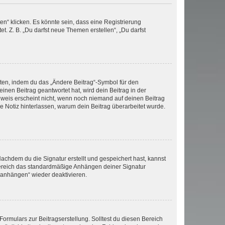
n“ klicken. Es könnte sein, dass eine Registrierung
t. Z. B. „Du darfst neue Themen erstellen“, „Du darfst
iten, indem du das „Ändere Beitrag“-Symbol für den
inen Beitrag geantwortet hat, wird dein Beitrag in der
nweis erscheint nicht, wenn noch niemand auf deinen Beitrag
ne Notiz hinterlassen, warum dein Beitrag überarbeitet wurde.
chdem du die Signatur erstellt und gespeichert hast, kannst
Bereich das standardmäßige Anhängen deiner Signatur
r anhängen“ wieder deaktivieren.
ormulars zur Beitragserstellung. Solltest du diesen Bereich