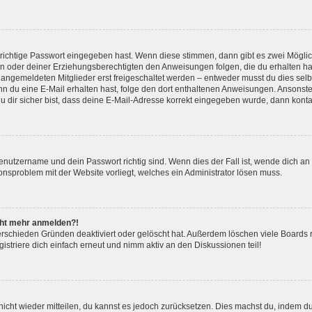
 richtige Passwort eingegeben hast. Wenn diese stimmen, dann gibt es zwei Mögl
tern oder deiner Erziehungsberechtigten den Anweisungen folgen, die du erhalten ha
u angemeldeten Mitglieder erst freigeschaltet werden – entweder musst du dies selbs
. Wenn du eine E-Mail erhalten hast, folge den dort enthaltenen Anweisungen. Ansons
 dir sicher bist, dass deine E-Mail-Adresse korrekt eingegeben wurde, dann kontak
Benutzername und dein Passwort richtig sind. Wenn dies der Fall ist, wende dich a
ionsproblem mit der Website vorliegt, welches ein Administrator lösen muss.
icht mehr anmelden?!
erschieden Gründen deaktiviert oder gelöscht hat. Außerdem löschen viele Boards r
triere dich einfach erneut und nimm aktiv an den Diskussionen teil!
 nicht wieder mitteilen, du kannst es jedoch zurücksetzen. Dies machst du, indem 