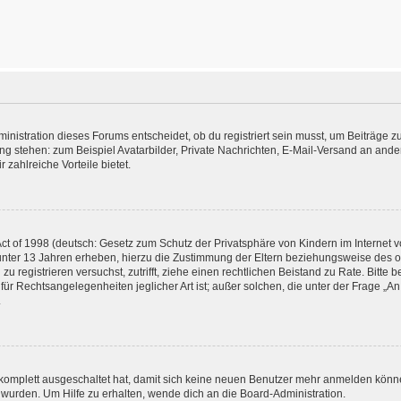
istration dieses Forums entscheidet, ob du registriert sein musst, um Beiträge zu s
ung stehen: zum Beispiel Avatarbilder, Private Nachrichten, E-Mail-Versand an ander
 zahlreiche Vorteile bietet.
t of 1998 (deutsch: Gesetz zum Schutz der Privatsphäre von Kindern im Internet vo
unter 13 Jahren erheben, hierzu die Zustimmung der Eltern beziehungsweise des o
h zu registrieren versuchst, zutrifft, ziehe einen rechtlichen Beistand zu Rate. Bit
für Rechtsangelegenheiten jeglicher Art ist; außer solchen, die unter der Frage „
.
g komplett ausgeschaltet hat, damit sich keine neuen Benutzer mehr anmelden könn
 wurden. Um Hilfe zu erhalten, wende dich an die Board-Administration.