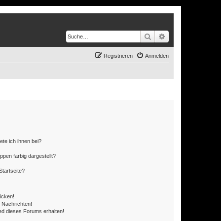
Suche
Erweiterte Suche
Registrieren
Anmelden
ete ich ihnen bei?
en farbig dargestellt?
tartseite?
icken!
 Nachrichten!
ed dieses Forums erhalten!