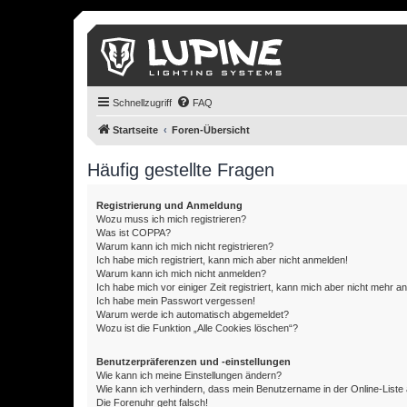
Schnellzugriff
FAQ
Startseite
Foren-Übersicht
Häufig gestellte Fragen
Registrierung und Anmeldung
Wozu muss ich mich registrieren?
Was ist COPPA?
Warum kann ich mich nicht registrieren?
Ich habe mich registriert, kann mich aber nicht anmelden!
Warum kann ich mich nicht anmelden?
Ich habe mich vor einiger Zeit registriert, kann mich aber nicht mehr 
Ich habe mein Passwort vergessen!
Warum werde ich automatisch abgemeldet?
Wozu ist die Funktion „Alle Cookies löschen“?
Benutzerpräferenzen und -einstellungen
Wie kann ich meine Einstellungen ändern?
Wie kann ich verhindern, dass mein Benutzername in der Online-Liste 
Die Forenuhr geht falsch!