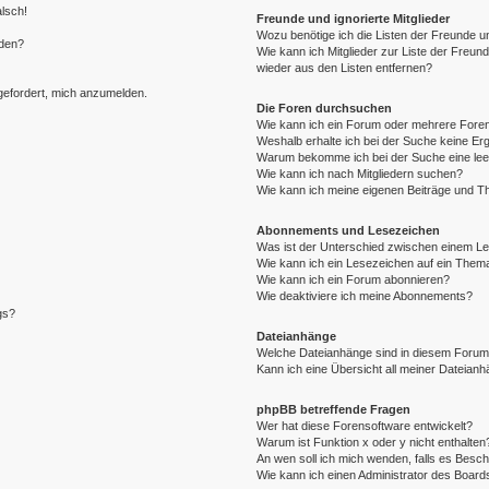
alsch!
Freunde und ignorierte Mitglieder
Wozu benötige ich die Listen der Freunde un
rden?
Wie kann ich Mitglieder zur Liste der Freund
wieder aus den Listen entfernen?
fgefordert, mich anzumelden.
Die Foren durchsuchen
Wie kann ich ein Forum oder mehrere For
Weshalb erhalte ich bei der Suche keine Er
Warum bekomme ich bei der Suche eine lee
Wie kann ich nach Mitgliedern suchen?
Wie kann ich meine eigenen Beiträge und T
Abonnements und Lesezeichen
Was ist der Unterschied zwischen einem L
Wie kann ich ein Lesezeichen auf ein Them
Wie kann ich ein Forum abonnieren?
Wie deaktiviere ich meine Abonnements?
gs?
Dateianhänge
Welche Dateianhänge sind in diesem Forum
Kann ich eine Übersicht all meiner Dateian
phpBB betreffende Fragen
Wer hat diese Forensoftware entwickelt?
Warum ist Funktion x oder y nicht enthalten
An wen soll ich mich wenden, falls es Besc
Wie kann ich einen Administrator des Board