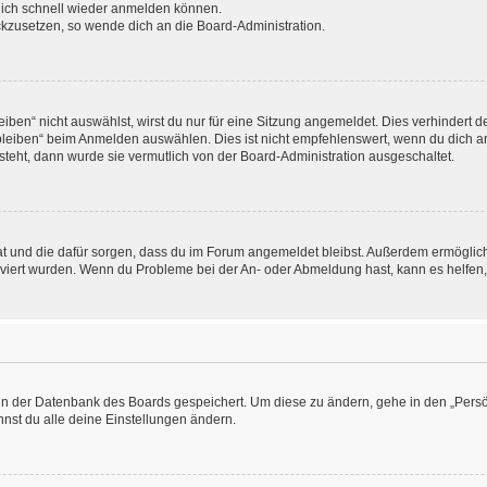
 dich schnell wieder anmelden können.
ückzusetzen, so wende dich an die Board-Administration.
en“ nicht auswählst, wirst du nur für eine Sitzung angemeldet. Dies verhindert 
leiben“ beim Anmelden auswählen. Dies ist nicht empfehlenswert, wenn du dich an
 steht, dann wurde sie vermutlich von der Board-Administration ausgeschaltet.
 hat und die dafür sorgen, dass du im Forum angemeldet bleibst. Außerdem ermögli
tiviert wurden. Wenn du Probleme bei der An- oder Abmeldung hast, kann es helfen
n in der Datenbank des Boards gespeichert. Um diese zu ändern, gehe in den „Persö
nst du alle deine Einstellungen ändern.