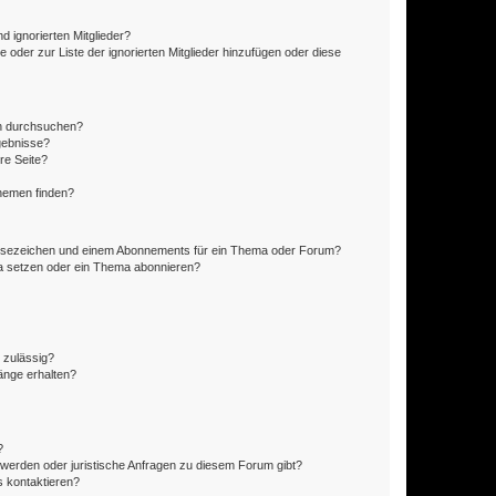
d ignorierten Mitglieder?
e oder zur Liste der ignorierten Mitglieder hinzufügen oder diese
en durchsuchen?
gebnisse?
re Seite?
hemen finden?
esezeichen und einem Abonnements für ein Thema oder Forum?
a setzen oder ein Thema abonnieren?
 zulässig?
hänge erhalten?
?
hwerden oder juristische Anfragen zu diesem Forum gibt?
s kontaktieren?