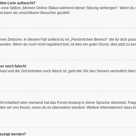
ine-Liste auftaucht?
n eine Option „Meinen Online-Status während dieser Sitzung verbergen“. Wenn du d
st dann als unsichtbarer Besucher gezählt.
en Zeitzone. In diesem Fall solltest du im „Persönlichen Bereich“ die für dich passe
den. Wenn du noch nicht registriert bist, ist dies ein guter Grund, dies jetzt zu tun
mer noch falsch!
t hast und die Zeit trotzdem noch falsch ist, geht die Uhr des Servers vermutlich fal
t installiert oder niemand hat das Forum bislang in deine Sprache übersetzt. Frag
, würden wir uns freuen, wenn du es übersetzen würdest. Weitere Informationen dazu
gezeigt werden?