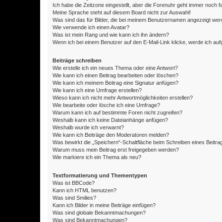
Ich habe die Zeitzone eingestellt, aber die Forenuhr geht immer noch f
Meine Sprache steht auf diesem Board nicht zur Auswahl!
Was sind das für Bilder, die bei meinem Benutzernamen angezeigt we
Wie verwende ich einen Avatar?
Was ist mein Rang und wie kann ich ihn ändern?
Wenn ich bei einem Benutzer auf den E-Mail-Link klicke, werde ich au
Beiträge schreiben
Wie erstelle ich ein neues Thema oder eine Antwort?
Wie kann ich einen Beitrag bearbeiten oder löschen?
Wie kann ich meinem Beitrag eine Signatur anfügen?
Wie kann ich eine Umfrage erstellen?
Wieso kann ich nicht mehr Antwortmöglichkeiten erstellen?
Wie bearbeite oder lösche ich eine Umfrage?
Warum kann ich auf bestimmte Foren nicht zugreifen?
Weshalb kann ich keine Dateianhänge anfügen?
Weshalb wurde ich verwarnt?
Wie kann ich Beiträge den Moderatoren melden?
Was bewirkt die „Speichern“-Schaltfläche beim Schreiben eines Beitra
Warum muss mein Beitrag erst freigegeben werden?
Wie markiere ich ein Thema als neu?
Textformatierung und Thementypen
Was ist BBCode?
Kann ich HTML benutzen?
Was sind Smilies?
Kann ich Bilder in meine Beiträge einfügen?
Was sind globale Bekanntmachungen?
Was sind Bekanntmachungen?